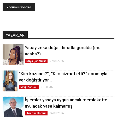
YAZARLAR
Yapay zeka doğal itimatla görüldü (mü
acaba?)
07.08.2026
Rüya Şahsuvar
“Kim kazandı?”, “Kim hizmet etti?” sorusuyla
yer değiştiriyor…
06.08.2026
Sevginar Sali
İşlemler yasaya uygun ancak memlekette
uyulacak yasa kalmamış
06.08.2026
İbrahim Kömür