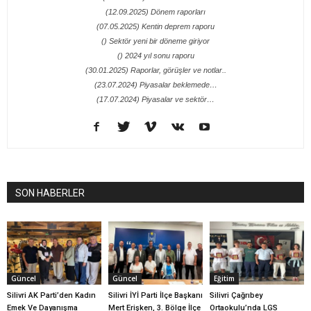
(12.09.2025) Dönem raporları
(07.05.2025) Kentin deprem raporu
() Sektör yeni bir döneme giriyor
() 2024 yıl sonu raporu
(30.01.2025) Raporlar, görüşler ve notlar..
(23.07.2024) Piyasalar beklemede…
(17.07.2024) Piyasalar ve sektör…
SON HABERLER
Güncel
Güncel
Eğitim
Silivri AK Parti’den Kadın
Silivri İYİ Parti İlçe Başkanı
Silivri Çağrıbey
Emek Ve Dayanışma
Mert Erişken, 3. Bölge İlçe
Ortaokulu’nda LGS