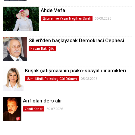
Ahde Vefa
05.08.2026
Eğitmen ve Yazar Nagihan Şanlı
Silivri'den başlayacak Demokrasi Cephesi
Hasan Baki Çifçi
Kuşak çatışmasının psiko-sosyal dinamikleri
05.08.2026
Uzm. Klinik Psikolog Gül Dümen
Arif olan ders alır
30.07.2026
Cemil Kenar