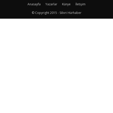
Anasayfa
Yazarlar
Künye
İletişim
© Copyright 2015 - Silivri Hürhaber