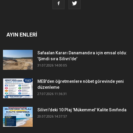
AYIN ENLERİ
Safaalan Kararı Danamandıra için emsal oldu:
'Şimdi sıra Silivri'de'
31.07.2026 14:00:05
MEB'den öğretmenlere nöbet görevinde yeni
düzenleme
27.07.2026 11:36:31
Silivri'deki 10 Plaj 'Mükemmel' Kalite Sınıfında
20.07.2026 14:37:57