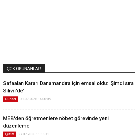
ÇOK OKUNANLAR
Safaalan Kararı Danamandıra için emsal oldu: 'Şimdi sıra
Silivri'de'
31.07.2026 14:00:05
Güncel
MEB'den öğretmenlere nöbet görevinde yeni
düzenleme
27.07.2026 11:36:31
Eğitim