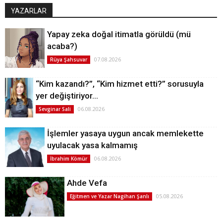
YAZARLAR
Yapay zeka doğal itimatla görüldü (mü
acaba?)
07.08.2026
Rüya Şahsuvar
“Kim kazandı?”, “Kim hizmet etti?” sorusuyla
yer değiştiriyor…
06.08.2026
Sevginar Sali
İşlemler yasaya uygun ancak memlekette
uyulacak yasa kalmamış
06.08.2026
İbrahim Kömür
Ahde Vefa
05.08.2026
Eğitmen ve Yazar Nagihan Şanlı