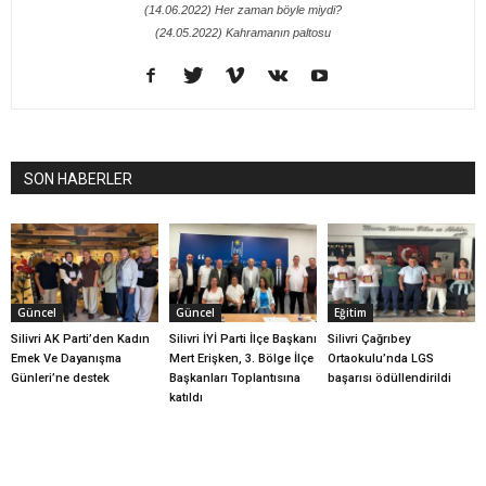
(14.06.2022) Her zaman böyle miydi?
(24.05.2022) Kahramanın paltosu
SON HABERLER
Güncel
Güncel
Eğitim
Silivri AK Parti’den Kadın
Silivri İYİ Parti İlçe Başkanı
Silivri Çağrıbey
Emek Ve Dayanışma
Mert Erişken, 3. Bölge İlçe
Ortaokulu’nda LGS
Günleri’ne destek
Başkanları Toplantısına
başarısı ödüllendirildi
katıldı