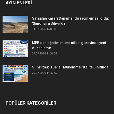
AYIN ENLERİ
Safaalan Kararı Danamandıra için emsal oldu:
'Şimdi sıra Silivri'de'
31.07.2026 14:00:05
MEB'den öğretmenlere nöbet görevinde yeni
düzenleme
27.07.2026 11:36:31
Silivri'deki 10 Plaj 'Mükemmel' Kalite Sınıfında
20.07.2026 14:37:57
POPÜLER KATEGORİLER