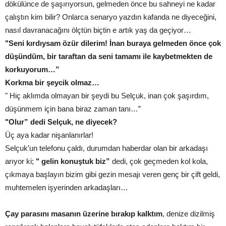
dökülünce de şaşırıyorsun, gelmeden önce bu sahneyi ne kadar
çalıştın kim bilir? Onlarca senaryo yazdın kafanda ne diyeceğini,
nasıl davranacağını ölçtün biçtin e artık yaş da geçiyor…
"Seni kırdıysam özür dilerim! İnan buraya gelmeden önce çok
düşündüm, bir taraftan da seni tamamı ile kaybetmekten de
korkuyorum…”
Korkma bir şeycik olmaz…
" Hiç aklımda olmayan bir şeydi bu Selçuk, inan çok şaşırdım,
düşünmem için bana biraz zaman tanı…”
"Olur” dedi Selçuk, ne diyecek?
Üç aya kadar nişanlanırlar!
Selçuk’un telefonu çaldı, durumdan haberdar olan bir arkadaşı
arıyor ki;
" gelin konuştuk biz”
dedi, çok geçmeden kol kola,
çıkmaya başlayın bizim gibi gezin mesajı veren genç bir çift geldi,
muhtemelen işyerinden arkadaşları…
Çay parasını masanın üzerine bırakıp kalktım
, denize dizilmiş