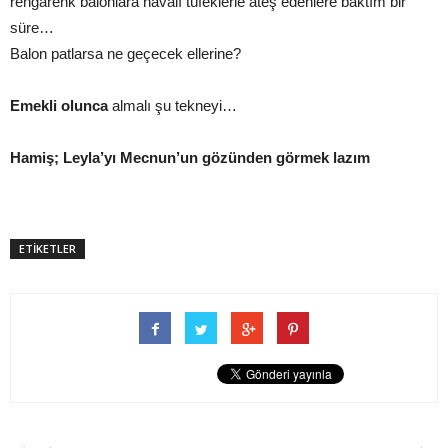
rengârenk balonlara havalı tüfeklerle ateş edenlere baktım bir
süre…
Balon patlarsa ne geçecek ellerine?
Emekli olunca
almalı şu tekneyi…
Hamiş; Leyla’yı Mecnun’un gözünden görmek lazım
ETİKETLER