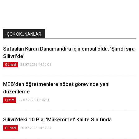
ÇOK OKUNANLAR
Safaalan Kararı Danamandıra için emsal oldu: 'Şimdi sıra
Silivri'de'
31.07.2026 14:00:05
Güncel
MEB'den öğretmenlere nöbet görevinde yeni
düzenleme
27.07.2026 11:36:31
Eğitim
Silivri'deki 10 Plaj 'Mükemmel' Kalite Sınıfında
20.07.2026 14:37:57
Güncel