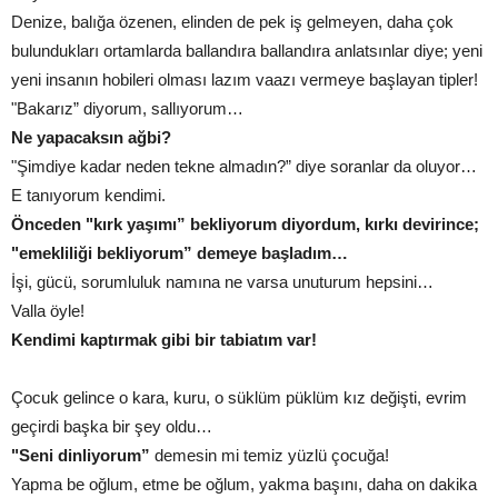
Denize, balığa özenen, elinden de pek iş gelmeyen, daha çok
bulundukları ortamlarda ballandıra ballandıra anlatsınlar diye; yeni
yeni insanın hobileri olması lazım vaazı vermeye başlayan tipler!
"Bakarız” diyorum, sallıyorum…
Ne yapacaksın ağbi?
"Şimdiye kadar neden tekne almadın?” diye soranlar da oluyor…
E tanıyorum kendimi.
Önceden "kırk yaşımı” bekliyorum diyordum, kırkı devirince;
"emekliliği bekliyorum” demeye başladım…
İşi, gücü, sorumluluk namına ne varsa unuturum hepsini…
Valla öyle!
Kendimi kaptırmak gibi bir tabiatım var!
Çocuk gelince o kara, kuru, o süklüm püklüm kız değişti, evrim
geçirdi başka bir şey oldu…
"Seni dinliyorum”
demesin mi temiz yüzlü çocuğa!
Yapma be oğlum, etme be oğlum, yakma başını, daha on dakika