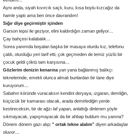
Aynı anda, siyah kıvırcık saçlı, kuru, kısa boylu kızcağız da
hamle yaptı ama ben önce davrandım!
Sığır diye geçirmiştir içinden
Garson tepsi ile geziyor, elini kaldırdığın zaman geliyor…
Çay bahçesi kalabalık…
Sonra yanımda boşalan başka bir masaya oturdu kız, telefonu
çaldı, oturduğu yeri tarif etti, çok geçmeden de temiz yüzlü bir
çocuk geldi çöktü tam karşısına…
Gözlerim denizin kenarına
yan yana bağlanmış balıkçı
teknelerinde, emekli olunca almalı bunlardan bir tane diye
kuruyorum…
Sabahın köründe vuracaksın kendini deryaya, ızgaran, demliğin,
küçücük bir kamarası olacak, arada demirlediğin yerde
kestireceksin, bir de ağzı laf yapan, anlattığı dinlenen şöyle
sıkmayacak, yapışmayacak da bir ahbap buldum mu yanına?
Dönem dönem gazı alıp;
" ortak tekne alalım”
diyen arkadaşlar
oluyor…