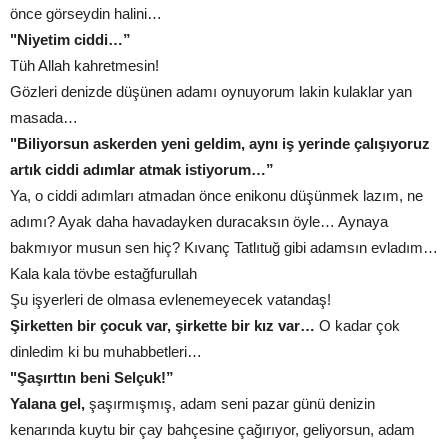
önce görseydin halini…
"Niyetim ciddi…”
Tüh Allah kahretmesin!
Gözleri denizde düşünen adamı oynuyorum lakin kulaklar yan
masada…
"Biliyorsun askerden yeni geldim, aynı iş yerinde çalışıyoruz
artık ciddi adımlar atmak istiyorum…”
Ya, o ciddi adımları atmadan önce enikonu düşünmek lazım, ne
adımı? Ayak daha havadayken duracaksın öyle… Aynaya
bakmıyor musun sen hiç? Kıvanç Tatlıtuğ gibi adamsın evladım…
Kala kala tövbe estağfurullah
Şu işyerleri de olmasa evlenemeyecek vatandaş!
Şirketten bir çocuk var, şirkette bir kız var…
O kadar çok
dinledim ki bu muhabbetleri…
"Şaşırttın beni Selçuk!”
Yalana gel,
şaşırmışmış, adam seni pazar günü denizin
kenarında kuytu bir çay bahçesine çağırıyor, geliyorsun, adam