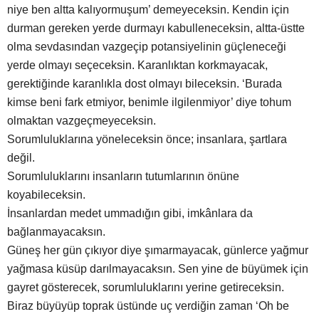
niye ben altta kalıyormuşum’ demeyeceksin. Kendin için
durman gereken yerde durmayı kabulleneceksin, altta-üstte
olma sevdasından vazgeçip potansiyelinin güçleneceği
yerde olmayı seçeceksin. Karanlıktan korkmayacak,
gerektiğinde karanlıkla dost olmayı bileceksin. ‘Burada
kimse beni fark etmiyor, benimle ilgilenmiyor’ diye tohum
olmaktan vazgeçmeyeceksin.
Sorumluluklarına yöneleceksin önce; insanlara, şartlara
değil.
Sorumluluklarını insanların tutumlarının önüne
koyabileceksin.
İnsanlardan medet ummadığın gibi, imkânlara da
bağlanmayacaksın.
Güneş her gün çıkıyor diye şımarmayacak, günlerce yağmur
yağmasa küsüp darılmayacaksın. Sen yine de büyümek için
gayret gösterecek, sorumluluklarını yerine getireceksin.
Biraz büyüyüp toprak üstünde uç verdiğin zaman ‘Oh be