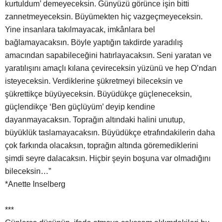
kurtuldum’ demeyeceksin. Günyüzü görünce işin bitti
zannetmeyeceksin. Büyümekten hiç vazgeçmeyeceksin.
Yine insanlara takılmayacak, imkânlara bel
bağlamayacaksın. Böyle yaptığın takdirde yaradılış
amacından sapabileceğini hatırlayacaksın. Seni yaratan ve
yaratılışını amaçlı kılana çevireceksin yüzünü ve hep O’ndan
isteyeceksin. Verdiklerine şükretmeyi bileceksin ve
şükrettikçe büyüyeceksin. Büyüdükçe güçleneceksin,
güçlendikçe ‘Ben güçlüyüm’ deyip kendine
dayanmayacaksın. Toprağın altındaki halini unutup,
büyüklük taslamayacaksın. Büyüdükçe etrafındakilerin daha
çok farkında olacaksın, toprağın altında göremediklerini
şimdi seyre dalacaksın. Hiçbir şeyin boşuna var olmadığını
bileceksin…”
*Anette Inselberg
***