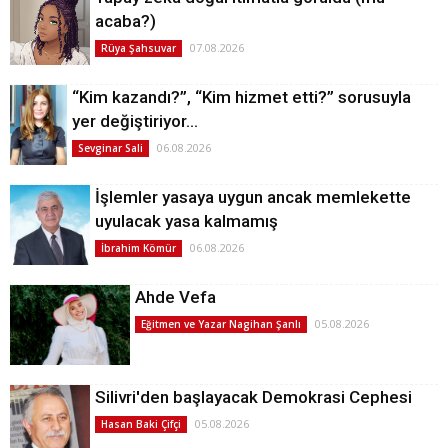
acaba?)
07.08.2026
Rüya Şahsuvar
“Kim kazandı?”, “Kim hizmet etti?” sorusuyla
yer değiştiriyor…
06.08.2026
Sevginar Sali
İşlemler yasaya uygun ancak memlekette
uyulacak yasa kalmamış
06.08.2026
İbrahim Kömür
Ahde Vefa
05.08.2026
Eğitmen ve Yazar Nagihan Şanlı
Silivri'den başlayacak Demokrasi Cephesi
05.08.2026
Hasan Baki Çifçi