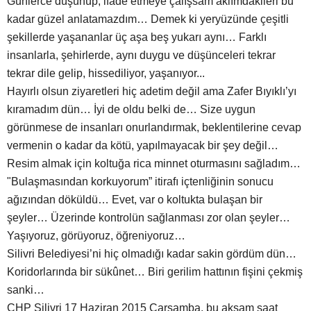
Günlerce düşünüp, ifade etmeye çalışsam aklımdakileri bu
kadar güzel anlatamazdım… Demek ki yeryüzünde çeşitli
şekillerde yaşananlar üç aşa beş yukarı aynı… Farklı
insanlarla, şehirlerde, aynı duygu ve düşünceleri tekrar
tekrar dile gelip, hissediliyor, yaşanıyor...
Hayırlı olsun ziyaretleri hiç adetim değil ama Zafer Bıyıklı’yı
kıramadım dün… İyi de oldu belki de… Size uygun
görünmese de insanları onurlandırmak, beklentilerine cevap
vermenin o kadar da kötü, yapılmayacak bir şey değil…
Resim almak için koltuğa rica minnet oturmasını sağladım…
"Bulaşmasından korkuyorum” itirafı içtenliğinin sonucu
ağızından döküldü… Evet, var o koltukta bulaşan bir
şeyler… Üzerinde kontrolün sağlanması zor olan şeyler…
Yaşıyoruz, görüyoruz, öğreniyoruz…
Silivri Belediyesi’ni hiç olmadığı kadar sakin gördüm dün…
Koridorlarında bir sükûnet… Biri gerilim hattının fişini çekmiş
sanki…
CHP Silivri 17 Haziran 2015 Çarşamba, bu akşam saat