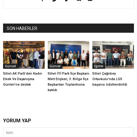
SON HABERLER
Güncel
Güncel
Eğitim
Silivri AK Parti’den Kadın
Silivri İYİ Parti İlçe Başkanı
Silivri Çağrıbey
Emek Ve Dayanışma
Mert Erişken, 3. Bölge İlçe
Ortaokulu’nda LGS
Günleri’ne destek
Başkanları Toplantısına
başarısı ödüllendirildi
katıldı
YORUM YAP