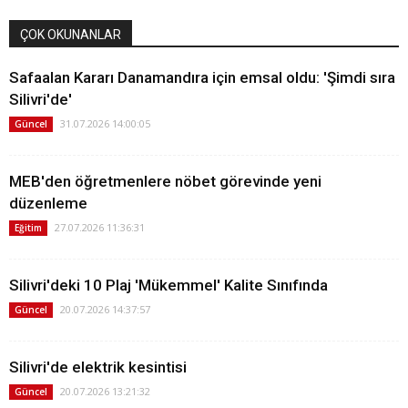
ÇOK OKUNANLAR
Safaalan Kararı Danamandıra için emsal oldu: 'Şimdi sıra
Silivri'de'
31.07.2026 14:00:05
Güncel
MEB'den öğretmenlere nöbet görevinde yeni
düzenleme
27.07.2026 11:36:31
Eğitim
Silivri'deki 10 Plaj 'Mükemmel' Kalite Sınıfında
20.07.2026 14:37:57
Güncel
Silivri'de elektrik kesintisi
20.07.2026 13:21:32
Güncel