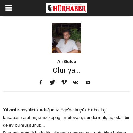
Ali Gülcü
Olur ya...
Yıllardır
hayalini kurduğunuz Ege’de küçük bir balıkçı
kasabasına atmışsınız kapağı, mütevazı, sundurmalı, üç odalı bir
de ev bulmuşsunuz…
Dört beş masalı bir balık lokantası açmışsınız, sabahları halden