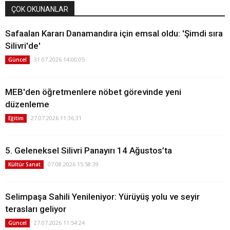
ÇOK OKUNANLAR
Safaalan Kararı Danamandıra için emsal oldu: 'Şimdi sıra
Silivri'de'
31.07.2026 14:00:05
Güncel
MEB'den öğretmenlere nöbet görevinde yeni
düzenleme
27.07.2026 11:36:31
Eğitim
5. Geleneksel Silivri Panayırı 14 Ağustos’ta
07.08.2026 15:58:39
Kültür Sanat
Selimpaşa Sahili Yenileniyor: Yürüyüş yolu ve seyir
terasları geliyor
27.07.2026 11:54:24
Güncel