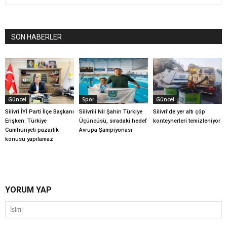
SON HABERLER
Güncel
Spor
Güncel
Silivri İYİ Parti İlçe Başkanı
Silivrili Nil Şahin Türkiye
Silivri’de yer altı çöp
Erişken: Türkiye
Üçüncüsü, sıradaki hedef
konteynerleri temizleniyor
Cumhuriyeti pazarlık
Avrupa Şampiyonası
konusu yapılamaz
YORUM YAP