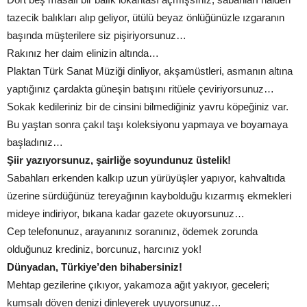
tazecik balıkları alıp geliyor, ütülü beyaz önlüğünüzle ızgaranın
başında müşterilere siz pişiriyorsunuz…
Rakınız her daim elinizin altında…
Plaktan Türk Sanat Müziği dinliyor, akşamüstleri, asmanın altına
yaptığınız çardakta güneşin batışını ritüele çeviriyorsunuz…
Sokak kedileriniz bir de cinsini bilmediğiniz yavru köpeğiniz var.
Bu yaştan sonra çakıl taşı koleksiyonu yapmaya ve boyamaya
başladınız…
Şiir yazıyorsunuz, şairliğe soyundunuz üstelik!
Sabahları erkenden kalkıp uzun yürüyüşler yapıyor, kahvaltıda
üzerine sürdüğünüz tereyağının kaybolduğu kızarmış ekmekleri
mideye indiriyor, bıkana kadar gazete okuyorsunuz…
Cep telefonunuz, arayanınız soranınız, ödemek zorunda
olduğunuz krediniz, borcunuz, harcınız yok!
Dünyadan, Türkiye’den bihabersiniz!
Mehtap gezilerine çıkıyor, yakamoza ağıt yakıyor, geceleri;
kumsalı döven denizi dinleyerek uyuyorsunuz…