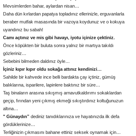
Mevsimlerden bahar, aylardan nisan…
Daha dün kırlardan papatya topladınız ellerinizle, erguvanlarla
beraber mutfak masasında bir vazoya koydunuz ve o kokuya
uyandınız bu sabah!
Camı açtınız ve mis gibi havayı, iyotu içinize çektiniz.
Önce köpükten bir buluta sonra yalnız bir martıya takıldı
gözleriniz…
Sebebini bilmeden daldınız öyle…
İçiniz kıpır kıpır oldu sokağa attınız kendinizi…
Sahilde bir kahvede ince belli bardakta çay içtiniz, gümüş
balıklarına, isparilere, lapinlere baktınız bir süre…
Taş binaların arasına sıkışmış arnavutkaldırımı sokaklardan
geçip, fırından yeni çıkmış ekmeği sıkıştırdınız koltuğunuzun
altına…
" Günaydın”
dediniz tanıdıklarınıza ve hayatınızda ilk defa
gördüklerinize…
Terliğinizin çıkmasını bahane ettiniz seksek oynamak için…