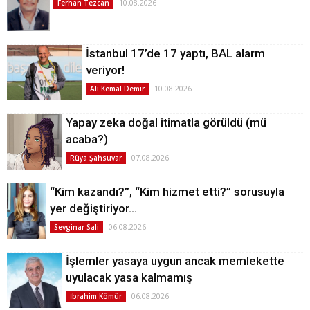
10.08.2026
Ferhan Tezcan
İstanbul 17’de 17 yaptı, BAL alarm
veriyor!
10.08.2026
Ali Kemal Demir
Yapay zeka doğal itimatla görüldü (mü
acaba?)
07.08.2026
Rüya Şahsuvar
“Kim kazandı?”, “Kim hizmet etti?” sorusuyla
yer değiştiriyor…
06.08.2026
Sevginar Sali
İşlemler yasaya uygun ancak memlekette
uyulacak yasa kalmamış
06.08.2026
İbrahim Kömür