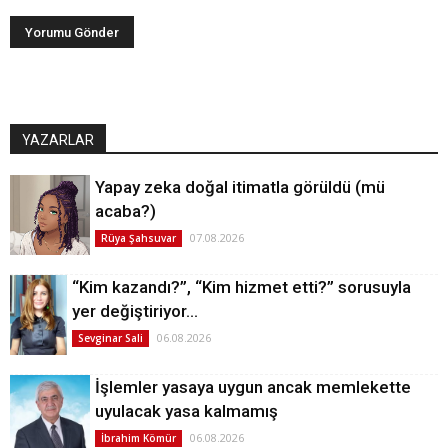
YAZARLAR
Yapay zeka doğal itimatla görüldü (mü
acaba?)
07.08.2026
Rüya Şahsuvar
“Kim kazandı?”, “Kim hizmet etti?” sorusuyla
yer değiştiriyor…
06.08.2026
Sevginar Sali
İşlemler yasaya uygun ancak memlekette
uyulacak yasa kalmamış
06.08.2026
İbrahim Kömür