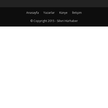
Anasayfa
Yazarlar
Künye
İletişim
© Copyright 2015 - Silivri Hürhaber