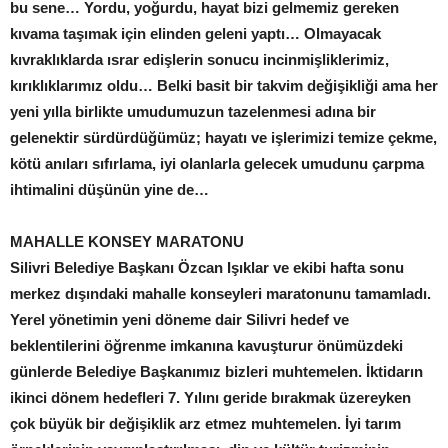
bu sene… Yordu, yoğurdu, hayat bizi gelmemiz gereken
kıvama taşımak için elinden geleni yaptı… Olmayacak
kıvraklıklarda ısrar edişlerin sonucu incinmişliklerimiz,
kırıklıklarımız oldu… Belki basit bir takvim değişikliği ama her
yeni yılla birlikte umudumuzun tazelenmesi adına bir
gelenektir sürdürdüğümüz; hayatı ve işlerimizi temize çekme,
kötü anıları sıfırlama, iyi olanlarla gelecek umudunu çarpma
ihtimalini düşünün yine de…
MAHALLE KONSEY MARATONU
Silivri Belediye Başkanı Özcan Işıklar ve ekibi hafta sonu
merkez dışındaki mahalle konseyleri maratonunu tamamladı.
Yerel yönetimin yeni döneme dair Silivri hedef ve
beklentilerini öğrenme imkanına kavuşturur önümüzdeki
günlerde Belediye Başkanımız bizleri muhtemelen. İktidarın
ikinci dönem hedefleri 7. Yılını geride bırakmak üzereyken
çok büyük bir değişiklik arz etmez muhtemelen. İyi tarım