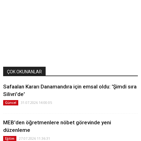
ÇOK OKUNANLAR
Safaalan Kararı Danamandıra için emsal oldu: 'Şimdi sıra
Silivri'de'
31.07.2026 14:00:05
Güncel
MEB'den öğretmenlere nöbet görevinde yeni
düzenleme
27.07.2026 11:36:31
Eğitim