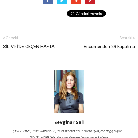
« Önceki
Sonraki »
SİLİVRİ'DE GEÇEN HAFTA
Encümenden 29 kapatma
Sevginar Sali
(06.08.2026) “Kim kazandı?”, “Kim hizmet etti?” sorusuyla yer değiştiriyor…
(05.08.2026) Silivri’nin seçilmişleri beklemede kalıyor