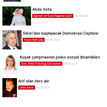
Ahde Vefa
05.08.2026
Eğitmen ve Yazar Nagihan Şanlı
Silivri'den başlayacak Demokrasi Cephesi
05.08.2026
Hasan Baki Çifçi
Kuşak çatışmasının psiko-sosyal dinamikleri
05.08.2026
Uzm. Klinik Psikolog Gül Dümen
Arif olan ders alır
30.07.2026
Cemil Kenar