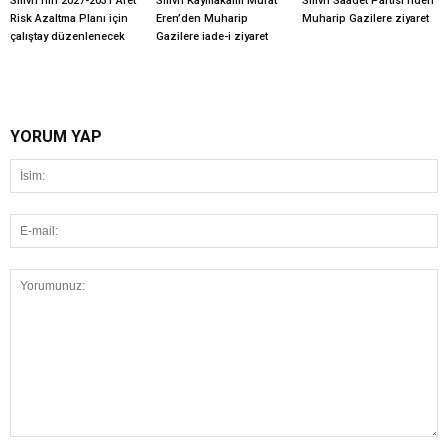
Silivri’nin 2027-2031 Afet
Silivri Kaymakamı Murat
Silivri Saadet Partisi’nden
Risk Azaltma Planı için
Eren’den Muharip
Muharip Gazilere ziyaret
çalıştay düzenlenecek
Gazilere iade-i ziyaret
YORUM YAP