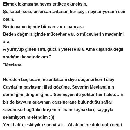
Ekmek lokmasına heves ettikçe ekmeksin.
Şu kapalı sözü anlarsan anlarsın her şeyi, neyi arıyorsun sen
osun.
Senin canın içinde bir can var o canı ara.
Beden dağının içinde mücevher var, o mücevherin madenini
ara.
A yürüyüp giden sufi, gücün yeterse ara. Ama dışarıda değil,
aradığını kendinde ara.”
*Mevlana
Nereden başlasam, ne anlatsam diye düşünürken Tülay
Çavdar'ın paylaşımı ilişti gözüme. Severim Mevlana'nın
derinliğini, dinginliğini… Sevmeyen de yoktur her halde… E
bir de kayyum adayımın cansiperane bulunduğu safları
savunuşu bugünkü köşemin ilham kaynakları; saygıyla
selamlıyorum efendim : ))
Yeni hafta, eski yılın son virajı… Allah'ım ne dolu dolu geçti