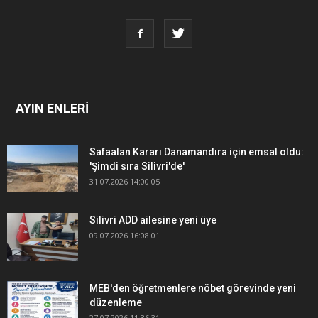
AYIN ENLERİ
Safaalan Kararı Danamandıra için emsal oldu:
'Şimdi sıra Silivri'de'
31.07.2026 14:00:05
Silivri ADD ailesine yeni üye
09.07.2026 16:08:01
MEB'den öğretmenlere nöbet görevinde yeni
düzenleme
27.07.2026 11:36:31