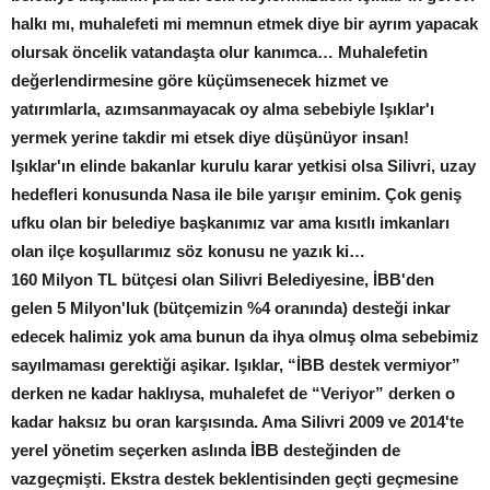
halkı mı, muhalefeti mi memnun etmek diye bir ayrım yapacak
olursak öncelik vatandaşta olur kanımca… Muhalefetin
değerlendirmesine göre küçümsenecek hizmet ve
yatırımlarla, azımsanmayacak oy alma sebebiyle Işıklar'ı
yermek yerine takdir mi etsek diye düşünüyor insan!
Işıklar'ın elinde bakanlar kurulu karar yetkisi olsa Silivri, uzay
hedefleri konusunda Nasa ile bile yarışır eminim. Çok geniş
ufku olan bir belediye başkanımız var ama kısıtlı imkanları
olan ilçe koşullarımız söz konusu ne yazık ki…
160 Milyon TL bütçesi olan Silivri Belediyesine, İBB'den
gelen 5 Milyon'luk (bütçemizin %4 oranında) desteği inkar
edecek halimiz yok ama bunun da ihya olmuş olma sebebimiz
sayılmaması gerektiği aşikar. Işıklar, “İBB destek vermiyor”
derken ne kadar haklıysa, muhalefet de “Veriyor” derken o
kadar haksız bu oran karşısında. Ama Silivri 2009 ve 2014'te
yerel yönetim seçerken aslında İBB desteğinden de
vazgeçmişti. Ekstra destek beklentisinden geçti geçmesine