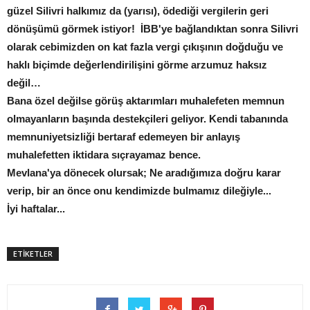
güzel Silivri halkımız da (yarısı), ödediği vergilerin geri
dönüşümü görmek istiyor! İBB'ye bağlandıktan sonra Silivri
olarak cebimizden on kat fazla vergi çıkışının doğduğu ve
haklı biçimde değerlendirilişini görme arzumuz haksız
değil…
Bana özel değilse görüş aktarımları muhalefeten memnun
olmayanların başında destekçileri geliyor. Kendi tabanında
memnuniyetsizliği bertaraf edemeyen bir anlayış
muhalefetten iktidara sıçrayamaz bence.
Mevlana'ya dönecek olursak; Ne aradığımıza doğru karar
verip, bir an önce onu kendimizde bulmamız dileğiyle...
İyi haftalar...
ETİKETLER