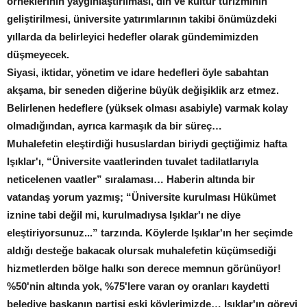
örneklerinin yaygınlaştırılması, din ve kültür turizminin
geliştirilmesi, üniversite yatırımlarının takibi önümüzdeki
yıllarda da belirleyici hedefler olarak gündemimizden
düşmeyecek.
Siyasi, iktidar, yönetim ve idare hedefleri öyle sabahtan
akşama, bir seneden diğerine büyük değişiklik arz etmez.
Belirlenen hedeflere (yüksek olması asabiyle) varmak kolay
olmadığından, ayrıca karmaşık da bir süreç…
Muhalefetin eleştirdiği hususlardan biriydi geçtiğimiz hafta
Işıklar'ı, “Üniversite vaatlerinden tuvalet tadilatlarıyla
neticelenen vaatler” sıralaması… Haberin altında bir
vatandaş yorum yazmış; “Üniversite kurulması Hükümet
iznine tabi değil mi, kurulmadıysa Işıklar'ı ne diye
eleştiriyorsunuz...” tarzında. Köylerde Işıklar'ın her seçimde
aldığı desteğe bakacak olursak muhalefetin küçümsediği
hizmetlerden bölge halkı son derece memnun görünüyor!
%50'nin altında yok, %75'lere varan oy oranları kaydetti
belediye başkanın partisi eski köylerimizde… Işıklar'ın görevi