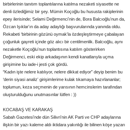
birbirlerinin tanıtım toplantılarına katılma nezaketi siyasette ne
denli özlediğimiz bir şey. Mümin Koçoğlu bu hususta rakiplerinin
epey ilerisinde; Selami Değirmenci'nin de, Bora Balcıoğlu'nun da,
Özcan Işıklar'ın da aday adaylığı başvurularında yanında oldu.
Rekabeti ‘birbirinin gözünü oymak'la özdeşleştirmeye çabalayan
çoğunluk gayreti içinde göz alıcı bir centilmenlik. Balcıoğlu, aynı
nezaketle Koçoğlu'nun toplantısına katılım gösterirken
Değirmenci, eski ekip arkadaşının kendi kanatlarıyla uçma
girişimine bu iade-i jesti çok gördü.
“Kadın işte nelere katılıyor, nelere dikkat ediyor” deyip benim bu
‘derin siyasi analiz' girişimlerime kulak tıkamaya hazırlananlar;
toplumun, keza seçmenin de yarısının hemcinslerim tarafından
oluşturulduğunu unutmasınlar lütfen : ))
KOCABAŞ VE KARAKAŞ
Sabah Gazetesi'nde dün Silivri'nin AK Parti ve CHP adaylarına
ilişkin bir yazı kaleme aldı iktidara yakınlığı ile bilinen köşe yazarı