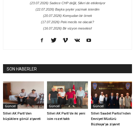
(23.07.2026) Sadece CHP değil, Silivri de etkileniyor
(22.07.2026) Başka şeyler yazmak isterdim
(20.07.2026) Komşudan bir örnek
(17.07.2026) Peki meclis ne olacak?
(16.07.2026) Bir vizyon meselesi!
SON HABERLER
Güncel
Güncel
Güncel
Silivri AK Parti'den
Silivri AK Parti'de iki yeni
Silivri Saadet Partisi'nden
büyüklere gönül ziyareti
isim rozet taktı
Emniyet Müdürü
Büzkaya'ya ziyaret