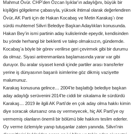
Mahmut Övür. CHP'den Özcan Işıklar'ın adaylığını, büyük bir
kişiliğini gölgeleme çabasıyla, yüksek ihtimal olarak değerlendiren
Övür, AK Parti için de Hakan Kocabaş ve Metin Karakaş'ı öne
sürdü muhtemel Silivri Belediye Başkan Adaylıkları konusunda.
Hakan Bey'in ismi partinin aday kulislerinde epeydir, kendisinden
bu yönde herhangi bir beklenti ve talep olmaksızın, gündemde.
Kocabaş'a böyle bir görev verilirse geri çevirmek gibi bir durumu
da olmaz. Siyasi antrenmanlara başlamasında yarar var gibi
duruyor. Bu aralar siyaset kendi içinde partiler arası transferler
yerine iş dünyasının başarılı isimlerine göz dikmiş vaziyette
malumunuz.
Karakaş konusuna gelince… 2004'te başlattığı belediye başkan
aday adaylığı serüvenini 2014'te ciddi bir ıskalama ile sürdürdü
Karakaş… 2019 ile ilgili AK Parti'de en çok aday olma hakkı kimin
diye soracak olursanız ona oy vermeyecek, hiç AK Parti'ye oy
vermemiş olanların önemli bir bölümü bile hakkını teslim ederler.
Oy verme özlemiyle yanıp tutuşanlar zaten yanında. Silivri'nin