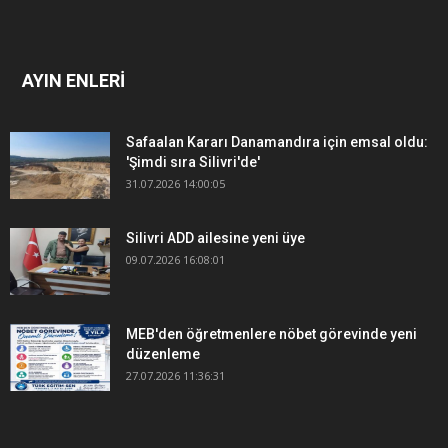
AYIN ENLERİ
Safaalan Kararı Danamandıra için emsal oldu:
'Şimdi sıra Silivri'de'
31.07.2026 14:00:05
Silivri ADD ailesine yeni üye
09.07.2026 16:08:01
MEB'den öğretmenlere nöbet görevinde yeni
düzenleme
27.07.2026 11:36:31