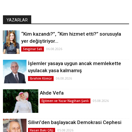
YAZARLAR
“Kim kazandı?”, “Kim hizmet etti?” sorusuyla
yer değiştiriyor…
06.08.2026
Sevginar Sali
İşlemler yasaya uygun ancak memlekette
uyulacak yasa kalmamış
06.08.2026
İbrahim Kömür
Ahde Vefa
05.08.2026
Eğitmen ve Yazar Nagihan Şanlı
Silivri'den başlayacak Demokrasi Cephesi
05.08.2026
Hasan Baki Çifçi