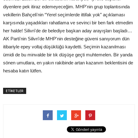
diyenlere pek itiraz edemeyeceğim. MHP'nin grup toplantısında
vekillerin Bahçeli'nin “Yerel seçimlerde ittifak yok” açıklaması
karşısında yaşadıkları rahatlama ve sevinci bir ben fark etmedim
her halde! Silivri'de de belediye başkan aday arayışları başladı…
AK Parti'nin Silivri'de MHP'nin desteğine güveni sanıyorum dün
itibariyle epey voltaj düşüklüğü kaydetti. Seçimin kazanılması
ümidi de bu minvalde bir tık düşüşe geçti muhtemelen. Bir yanda
sönen umutlara, en yakın rakibinde artan kazanım beklentisini de
hesaba katın lütfen.
ETİKETLER