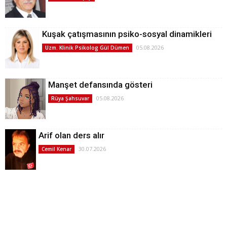
Kuşak çatışmasının psiko-sosyal dinamikleri
05.08.2026
Uzm. Klinik Psikolog Gül Dümen
Manşet defansında gösteri
05.08.2026
Rüya Şahsuvar
Arif olan ders alır
30.07.2026
Cemil Kenar