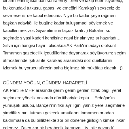
dinamitlerini Işıklar'dan sonra en iyi bilen ve takip eden siyasetçi,
bu konudaki tutkusu, çabası ve emeğini Karakaş'ı sevseniz de
sevmeseniz de kabul edersiniz. Niye bu kadar şeye rağmen
başkan adaylığı ile bugüne kadar buluşamadı söylemek ve
kabullenmek zor. Siyasetimizin taçsız kralı : ) Bakalım su
seçimde siyasi kaderi kendisine nasıl bir alın yazısı hazırladı…
Silivri için hangisi hayırlı olacaksa AK Parti'nin adayı o olsun!
Tamamen gazetecilik içgüdülerime dayanarak söylüyorum; seçim
atmosferinde Işıklar ile Karakaş arasındaki söz düellolarını
izlemek bu yorucu sürecin paha biçilmez bir mükâfatı olacak : ))
GÜNDEM YOĞUN, GÜNDEM HARARETLİ
AK Parti ile MHP arasında gerim gerim gerilen ittifak bağı, yerel
seçimlere yönelik anlamda dün itibariyle koptu… Erdoğan'ın
yumuşak üslubu, Bahçeli'nin fikir ayrılığını yalnız yerel seçimlerle
şimdilik sınırlı tutması gelecek umutlarını tamamen ortadan
kaldırmasa da bu birliktelikte zor bir döneme girildiğin kimse inkar
edemez. Zaten zor bir beraberlik kararıydı, “iyi bile dayandı”