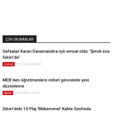
ÇOK OKUNANLAR
Safaalan Kararı Danamandıra için emsal oldu: 'Şimdi sıra
Silivri'de'
31.07.2026 14:00:05
Güncel
MEB'den öğretmenlere nöbet görevinde yeni
düzenleme
27.07.2026 11:36:31
Eğitim
Silivri'deki 10 Plaj 'Mükemmel' Kalite Sınıfında