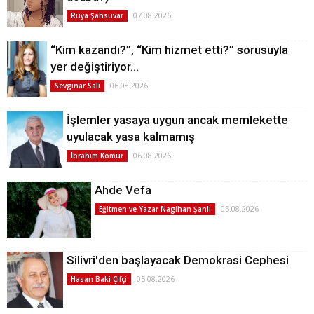
07.08.2026
Rüya Şahsuvar
“Kim kazandı?”, “Kim hizmet etti?” sorusuyla
yer değiştiriyor…
06.08.2026
Sevginar Sali
İşlemler yasaya uygun ancak memlekette
uyulacak yasa kalmamış
06.08.2026
İbrahim Kömür
Ahde Vefa
05.08.2026
Eğitmen ve Yazar Nagihan Şanlı
Silivri'den başlayacak Demokrasi Cephesi
05.08.2026
Hasan Baki Çifçi