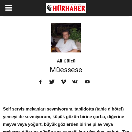
Ali Gülcü
Müessese
Self servis mekanları sevmiyorum, tabildotta (table d'hôte!)
yemeyi de sevmiyorum, küçük gözün birine çorba, diğerine
meyve veya yoğurt, büyük gözlerden birine pilav veya
makarna diğerine günün ana yemeği,kuru fasulye, nohut...Tee