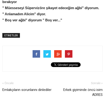
bırakıyor
" Müesseseyi Süpervizöre şikayet edeceğim ağbi" diyorum.
" Anlamadım Alicim" diyor.
" Boş ver ağbi" diyorum " Boş ver..."
ETİKETLER
« Önceki
Sonraki »
Emlakçıların sorunlarını dinlediler
Erkek giyiminde öncü isim
ADRES