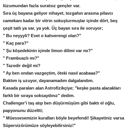
lüzumundan fazla suratsız gençler var.
Sıra üç bayana geliyor nihayet, tezgahın arasına pilavcı
camekanı kadar bir vitrin sokuşturmuşlar içinde dört, beş
çeşit tatlı ya var, ya yok. Üç bayan sıra ile soruyor;
" Bu neyyyli? Evet o kahverengi olan?"
" Kaç para?"
" Şu köşedekinin içinde limon dilimi var mı?"
" Frambuazlı mı?"
" Tazedir değil mi?
" Ay ben ondan vazgeçtim, öteki nasıl acabaaa?"
Baktım iş uzuyor, dayanamadım dalgalandım.
Kasada paraları alan Astrofizikçiye; "keşke pasta alacakları
farklı bir sıraya soksaydınız" dedim.
Challenger'i taş atıp ben düşürmüşüm gibi baktı el oğlu,
papyonunu düzeltti;
" Müessesemizin kuralları böyle beyefendi! Şikayetiniz varsa
Süpervizörümüze söyleyebilirsiniz!"