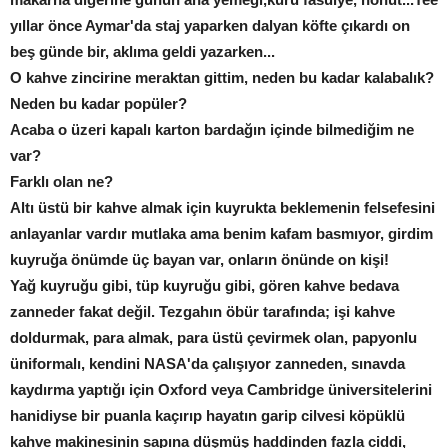
yıllar önce Aymar'da staj yaparken dalyan köfte çıkardı on
beş günde bir, aklıma geldi yazarken...
O kahve zincirine meraktan gittim, neden bu kadar kalabalık?
Neden bu kadar popüler?
Acaba o üzeri kapalı karton bardağın içinde bilmediğim ne
var?
Farklı olan ne?
Altı üstü bir kahve almak için kuyrukta beklemenin felsefesini
anlayanlar vardır mutlaka ama benim kafam basmıyor, girdim
kuyruğa önümde üç bayan var, onların önünde on kişi!
Yağ kuyruğu gibi, tüp kuyruğu gibi, gören kahve bedava
zanneder fakat değil. Tezgahın öbür tarafında; işi kahve
doldurmak, para almak, para üstü çevirmek olan, papyonlu
üniformalı, kendini NASA'da çalışıyor zanneden, sınavda
kaydırma yaptığı için Oxford veya Cambridge üniversitelerini
hanidiyse bir puanla kaçırıp hayatın garip cilvesi köpüklü
kahve makinesinin sapına düşmüş haddinden fazla ciddi,