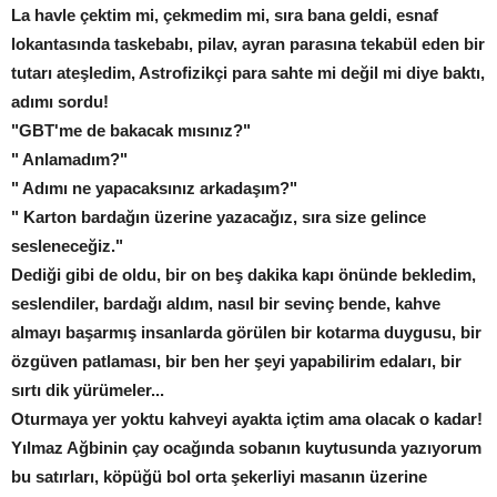
La havle çektim mi, çekmedim mi, sıra bana geldi, esnaf
lokantasında taskebabı, pilav, ayran parasına tekabül eden bir
tutarı ateşledim, Astrofizikçi para sahte mi değil mi diye baktı,
adımı sordu!
"GBT'me de bakacak mısınız?"
" Anlamadım?"
" Adımı ne yapacaksınız arkadaşım?"
" Karton bardağın üzerine yazacağız, sıra size gelince
sesleneceğiz."
Dediği gibi de oldu, bir on beş dakika kapı önünde bekledim,
seslendiler, bardağı aldım, nasıl bir sevinç bende, kahve
almayı başarmış insanlarda görülen bir kotarma duygusu, bir
özgüven patlaması, bir ben her şeyi yapabilirim edaları, bir
sırtı dik yürümeler...
Oturmaya yer yoktu kahveyi ayakta içtim ama olacak o kadar!
Yılmaz Ağbinin çay ocağında sobanın kuytusunda yazıyorum
bu satırları, köpüğü bol orta şekerliyi masanın üzerine