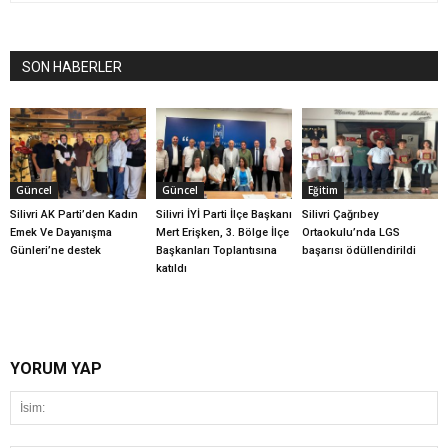
SON HABERLER
Güncel
Güncel
Eğitim
Silivri AK Parti’den Kadın
Silivri İYİ Parti İlçe Başkanı
Silivri Çağrıbey
Emek Ve Dayanışma
Mert Erişken, 3. Bölge İlçe
Ortaokulu’nda LGS
Günleri’ne destek
Başkanları Toplantısına
başarısı ödüllendirildi
katıldı
YORUM YAP