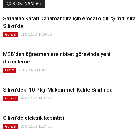
ÇOK OKUNANLAR
Safaalan Kararı Danamandıra için emsal oldu: 'Şimdi sıra
Silivri'de'
31.07.2026 14:00:05
Güncel
MEB'den öğretmenlere nöbet görevinde yeni
düzenleme
27.07.2026 11:36:31
Eğitim
Silivri'deki 10 Plaj 'Mükemmel' Kalite Sınıfında
20.07.2026 14:37:57
Güncel
Silivri'de elektrik kesintisi
20.07.2026 13:21:32
Güncel