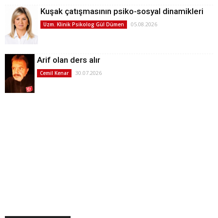
Kuşak çatışmasının psiko-sosyal dinamikleri
05.08.2026
Uzm. Klinik Psikolog Gül Dümen
Arif olan ders alır
30.07.2026
Cemil Kenar