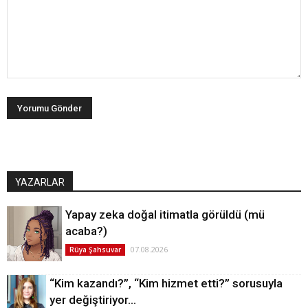
YAZARLAR
Yapay zeka doğal itimatla görüldü (mü
acaba?)
07.08.2026
Rüya Şahsuvar
“Kim kazandı?”, “Kim hizmet etti?” sorusuyla
yer değiştiriyor…