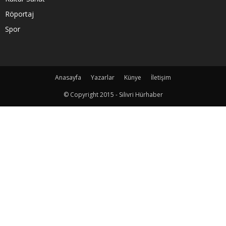
Röportaj
Spor
Anasayfa
Yazarlar
Künye
İletişim
© Copyright 2015 - Silivri Hürhaber