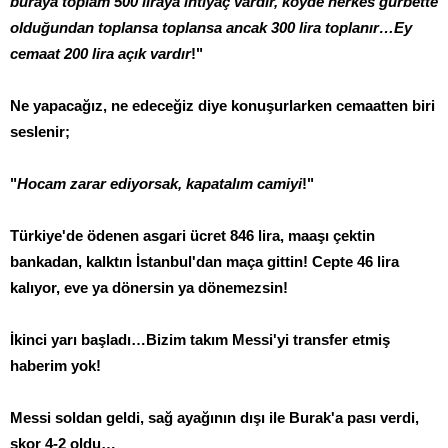
buraya toplam 500 liraya ihtiyaç vardır, köyde herkes gurbette
olduğundan toplansa toplansa ancak 300 lira toplanır…Ey
cemaat 200 lira açık vardır
!"
Ne yapacağız, ne edeceğiz diye konuşurlarken cemaatten biri
seslenir;
"
Hocam zarar ediyorsak, kapatalım camiyi
!"
Türkiye'de ödenen asgari ücret 846 lira, maaşı çektin
bankadan, kalktın İstanbul'dan maça gittin! Cepte 46 lira
kalıyor, eve ya dönersin ya dönemezsin!
İkinci yarı başladı…Bizim takım Messi'yi transfer etmiş
haberim yok!
Messi soldan geldi, sağ ayağının dışı ile Burak'a pası verdi,
skor 4-2 oldu…