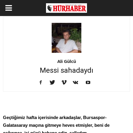
Ali Gülcü
Messi sahadaydı
Geçtiğimiz hafta içerisinde arkadaşlar, Bursaspor-
Galatasaray maçına gitmeye heves etmişler, beni de
çağırınca, işi gücü bahane edip, salladım…