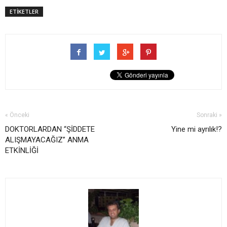
ETİKETLER
« Önceki
Sonraki »
DOKTORLARDAN “ŞİDDETE
Yine mi ayrılık!?
ALIŞMAYACAĞIZ” ANMA
ETKİNLİĞİ