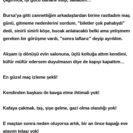
Bursa'ya gitti zannettiğim arkadaşlardan birine rastladım maç
günü, gitmeme nedenlerini sordum, "biletler çok pahalıydı"
dedi, sinirli sinirli köşe, bucak anlatacaktı belki ama yetişmem
gereken bir görüşme vardı, "sonra laflarız" deyip ayrıldım.
Akşam iş dönüşü evin salonuna, üçlü koltuğa attım kendimi,
küfür müfür edersem duyulmasın diye de kapıyı kapattım…
En güzel maç izleme şekli!
Kendinden başkası ile kavga etme ihtimali yok!
Kafaya çakmak, taş, şişe gelme, gazi olma olasılığı yok!
E maçtan sonra neden oluyorsa artık, bir an önce kapağı eve
atayım telaşı yok!