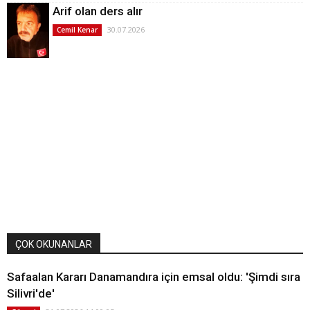
Arif olan ders alır
30.07.2026
Cemil Kenar
ÇOK OKUNANLAR
Safaalan Kararı Danamandıra için emsal oldu: 'Şimdi sıra
Silivri'de'