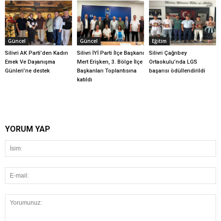
Güncel
Güncel
Eğitim
Silivri AK Parti’den Kadın
Silivri İYİ Parti İlçe Başkanı
Silivri Çağrıbey
Emek Ve Dayanışma
Mert Erişken, 3. Bölge İlçe
Ortaokulu’nda LGS
Günleri’ne destek
Başkanları Toplantısına
başarısı ödüllendirildi
katıldı
YORUM YAP