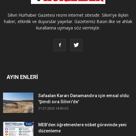
Silivri Hürhaber Gazetesi resmi internet sitesidir. Silivri'ye ilişkin
haber, etkinlik ve duyurular yayınlar. Gazetemiz Basın ilke ve ahlak
kurallarına uymaya söz vermiştir.
AYIN ENLERİ
Safaalan Kararı Danamandıra için emsal oldu:
'Şimdi sıra Silivri'de'
31.07.2026 14:00:05
MEB'den öğretmenlere nöbet görevinde yeni
düzenleme