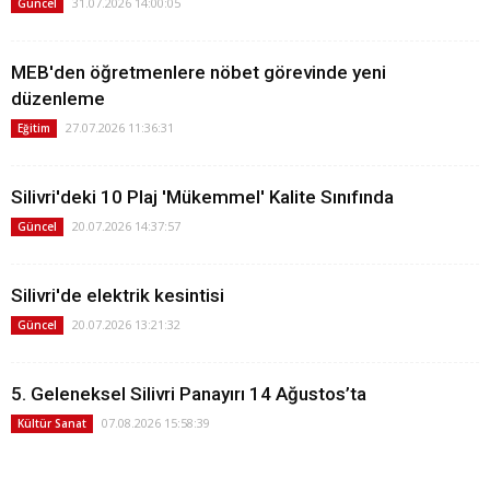
31.07.2026 14:00:05
Güncel
MEB'den öğretmenlere nöbet görevinde yeni
düzenleme
27.07.2026 11:36:31
Eğitim
Silivri'deki 10 Plaj 'Mükemmel' Kalite Sınıfında
20.07.2026 14:37:57
Güncel
Silivri'de elektrik kesintisi
20.07.2026 13:21:32
Güncel
5. Geleneksel Silivri Panayırı 14 Ağustos’ta
07.08.2026 15:58:39
Kültür Sanat