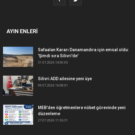
AYIN ENLERİ
Safaalan Kararı Danamandıra için emsal oldu:
'Şimdi sıra Silivri'de'
31.07.2026 14:00:05
Silivri ADD ailesine yeni üye
09.07.2026 16:08:01
MEB'den öğretmenlere nöbet görevinde yeni
düzenleme
27.07.2026 11:36:31