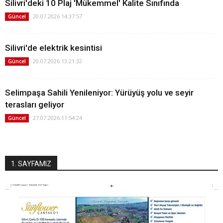
Silivri'deki 10 Plaj 'Mükemmel' Kalite Sınıfında
20.07.2026 14:37:57
Güncel
Silivri'de elektrik kesintisi
20.07.2026 13:21:32
Güncel
Selimpaşa Sahili Yenileniyor: Yürüyüş yolu ve seyir
terasları geliyor
27.07.2026 11:54:24
Güncel
1. SAYFAMIZ