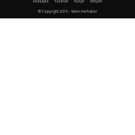
Anasayfa
Yazarlar
Künye
İletişim
© Copyright 2015 - Silivri Hürhaber