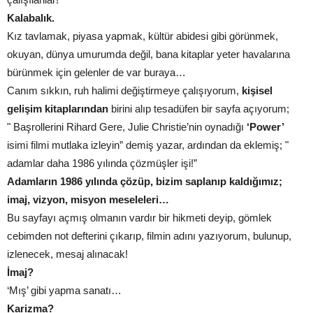
Kalabalık.
Kız tavlamak, piyasa yapmak, kültür abidesi gibi görünmek,
okuyan, dünya umurumda değil, bana kitaplar yeter havalarına
bürünmek için gelenler de var buraya…
Canım sıkkın, ruh halimi değiştirmeye çalışıyorum,
kişisel
gelişim kitaplarından
birini alıp tesadüfen bir sayfa açıyorum;
" Başrollerini Rihard Gere, Julie Christie’nin oynadığı
‘Power’
isimi filmi mutlaka izleyin” demiş yazar, ardından da eklemiş; "
adamlar daha 1986 yılında çözmüşler işi!”
Adamların 1986 yılında çözüp, bizim saplanıp kaldığımız;
imaj, vizyon, misyon meseleleri…
Bu sayfayı açmış olmanın vardır bir hikmeti deyip, gömlek
cebimden not defterini çıkarıp, filmin adını yazıyorum, bulunup,
izlenecek, mesaj alınacak!
İmaj?
‘Mış’ gibi yapma sanatı…
Karizma?