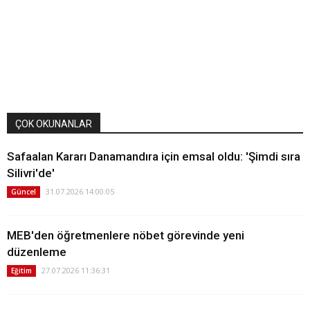
ÇOK OKUNANLAR
Safaalan Kararı Danamandıra için emsal oldu: 'Şimdi sıra
Silivri'de'
31.07.2026 14:00:05
Güncel
MEB'den öğretmenlere nöbet görevinde yeni
düzenleme
27.07.2026 11:36:31
Eğitim