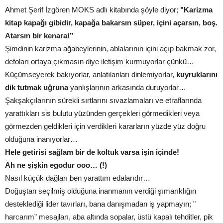
Ahmet Şerif İzgören MOKS adlı kitabında şöyle diyor;
"Karizma
kitap kapağı gibidir, kapağa bakarsın süper, içini açarsın, boş.
Atarsın bir kenara!”
Şimdinin karizma ağabeylerinin, ablalarının içini açıp bakmak zor,
defoları ortaya çıkmasın diye iletişim kurmuyorlar çünkü…
Küçümseyerek bakıyorlar, anlatılanları dinlemiyorlar,
kuyruklarını
dik tutmak uğruna
yanlışlarının arkasında duruyorlar…
Şakşakçılarının sürekli sırtlarını sıvazlamaları ve etraflarında
yarattıkları sis bulutu yüzünden gerçekleri görmedikleri veya
görmezden geldikleri için verdikleri kararların yüzde yüz doğru
olduğuna inanıyorlar…
Hele getirisi sağlam bir de koltuk varsa işin içinde!
Ah ne şişkin egodur ooo… (!)
Nasıl küçük dağları ben yarattım edalarıdır…
Doğuştan seçilmiş olduğuna inanmanın verdiği şımarıklığın
desteklediği lider tavırları, bana danışmadan iş yapmayın; "
harcarım” mesajları, aba altında sopalar, üstü kapalı tehditler, pik