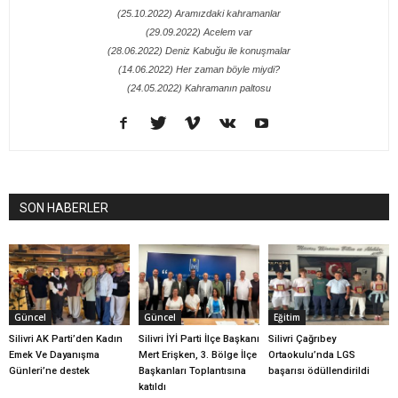
(25.10.2022) Aramızdaki kahramanlar
(29.09.2022) Acelem var
(28.06.2022) Deniz Kabuğu ile konuşmalar
(14.06.2022) Her zaman böyle miydi?
(24.05.2022) Kahramanın paltosu
SON HABERLER
Güncel
Güncel
Eğitim
Silivri AK Parti’den Kadın
Silivri İYİ Parti İlçe Başkanı
Silivri Çağrıbey
Emek Ve Dayanışma
Mert Erişken, 3. Bölge İlçe
Ortaokulu’nda LGS
Günleri’ne destek
Başkanları Toplantısına
başarısı ödüllendirildi
katıldı