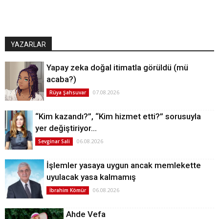
YAZARLAR
Yapay zeka doğal itimatla görüldü (mü
acaba?)
07.08.2026
Rüya Şahsuvar
“Kim kazandı?”, “Kim hizmet etti?” sorusuyla
yer değiştiriyor…
06.08.2026
Sevginar Sali
İşlemler yasaya uygun ancak memlekette
uyulacak yasa kalmamış
06.08.2026
İbrahim Kömür
Ahde Vefa