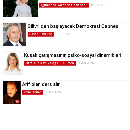
05.08.2026
Eğitmen ve Yazar Nagihan Şanlı
Silivri'den başlayacak Demokrasi Cephesi
05.08.2026
Hasan Baki Çifçi
Kuşak çatışmasının psiko-sosyal dinamikleri
05.08.2026
Uzm. Klinik Psikolog Gül Dümen
Arif olan ders alır
30.07.2026
Cemil Kenar