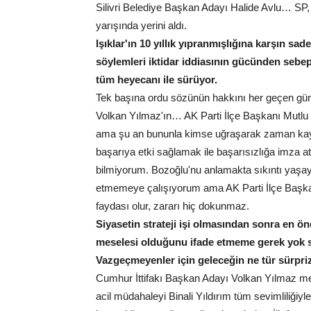
Silivri Belediye Başkan Adayı Halide Avlu… SP,
yarışında yerini aldı.
Işıklar'ın 10 yıllık yıpranmışlığına karşın sad
söylemleri iktidar iddiasının gücünden sebe
tüm heyecanı ile sürüyor.
Tek başına ordu sözünün hakkını her geçen gün v
Volkan Yılmaz'ın… AK Parti İlçe Başkanı Mutlu
ama şu an bununla kimse uğraşarak zaman kayb
başarıya etki sağlamak ile başarısızlığa imza 
bilmiyorum. Bozoğlu'nu anlamakta sıkıntı yaşay
etmemeye çalışıyorum ama AK Parti İlçe Başkanı
faydası olur, zararı hiç dokunmaz.
Siyasetin strateji işi olmasından sonra en ö
meselesi olduğunu ifade etmeme gerek yok 
Vazgeçmeyenler için geleceğin ne tür sürpr
Cumhur İttifakı Başkan Adayı Volkan Yılmaz mecli
acil müdahaleyi Binali Yıldırım tüm sevimliliğiyl