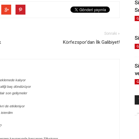
S
S
G
Sonraki »
Si
k
Körfezspor'dan İlk Galibiyet!
G
S
v
 beklemede kalıyor
G
rafiği baş döndürüyor
dair son gelişmeler
ri de etkileniyor
isterdim
?
ergen kavgasında harcanan Silivrispor