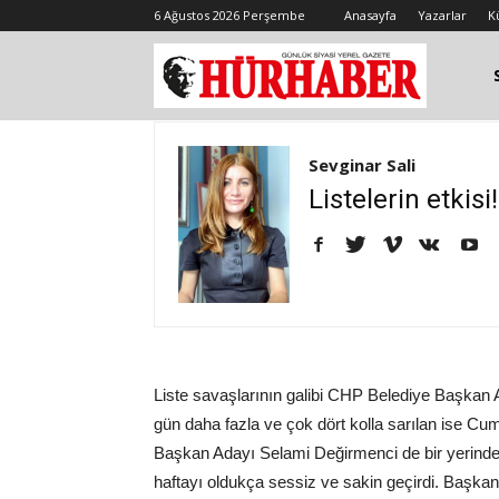
6 Ağustos 2026 Perşembe
Anasayfa
Yazarlar
K
Sevginar Sali
Listelerin etkisi!
Liste savaşlarının galibi CHP Belediye Başkan 
gün daha fazla ve çok dört kolla sarılan ise C
Başkan Adayı Selami Değirmenci de bir yerinden
haftayı oldukça sessiz ve sakin geçirdi. Başka