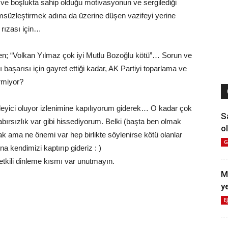
t ve boşlukta sahip olduğu motivasyonun ve sergilediği
ümsüzleştirmek adına da üzerine düşen vazifeyi yerine
h rızası için…
en; “Volkan Yılmaz çok iyi Mutlu Bozoğlu kötü”… Sorun ve
 başarısı için gayret ettiği kadar, AK Partiyi toparlama ve
rmiyor?
eyici oluyor izlenimine kapılıyorum giderek… O kadar çok
S
sabırsızlık var gibi hissediyorum. Belki (başta ben olmak
ol
cak ama ne önemi var hep birlikte söylenirse kötü olanlar
G
ına kendimizi kaptırıp gideriz : )
e etkili dinleme kısmı var unutmayın.
M
y
E