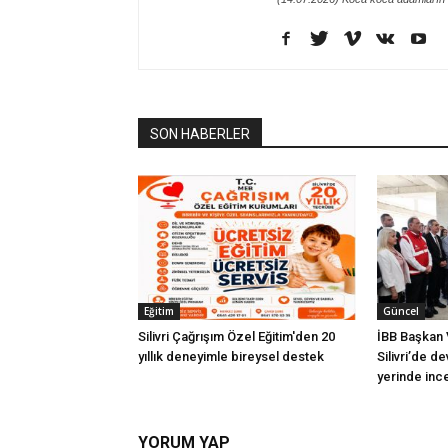
SON HABERLER
Eğitim
Güncel
Silivri Çağrışım Özel Eğitim'den 20
İBB Başkan V
yıllık deneyimle bireysel destek
Silivri’de d
yerinde inc
YORUM YAP