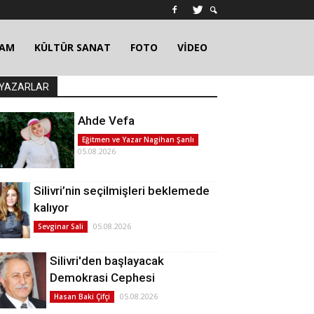
ŞAM
KÜLTÜR SANAT
FOTO
VİDEO
YAZARLAR
Ahde Vefa
Eğitmen ve Yazar Nagihan Şanlı
05.08.2026
Silivri’nin seçilmişleri beklemede
kalıyor
05.08.2026
Sevginar Sali
Silivri'den başlayacak
Demokrasi Cephesi
05.08.2026
Hasan Baki Çifçi