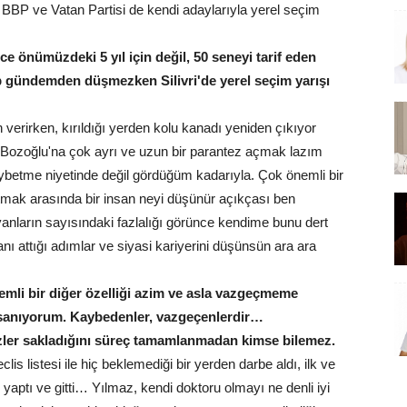
 BBP ve Vatan Partisi de kendi adaylarıyla yerel seçim
ece önümüzdeki 5 yıl için değil, 50 seneyi tarif eden
p gündemden düşmezken Silivri'de yerel seçim yarışı
erirken, kırıldığı yerden kolu kanadı yeniden çıkıyor
 Bozoğlu'na çok ayrı ve uzun bir parantez açmak lazım
etme niyetinde değil gördüğüm kadarıyla. Çok önemli bir
atmak arasında bir insan neyi düşünür açıkçası ben
anların sayısındaki fazlalığı görünce kendime bunu dert
 attığı adımlar ve siyasi kariyerini düşünsün ara ara
nemli bir diğer özelliği azim ve asla vazgeçmeme
sanıyorum. Kaybedenler, vazgeçenlerdir…
izler sakladığını süreç tamamlanmadan kimse bilemez.
s listesi ile hiç beklemediği bir yerden darbe aldı, ilk ve
e yaptı ve gitti… Yılmaz, kendi doktoru olmayı ne denli iyi