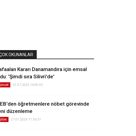
ÇOK OKUNANLAR
afaalan Kararı Danamandıra için emsal
du: 'Şimdi sıra Silivri'de'
31.07.2026 14:00:05
üncel
EB'den öğretmenlere nöbet görevinde
eni düzenleme
27.07.2026 11:36:31
ğitim