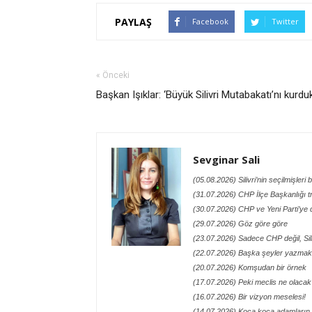
PAYLAŞ
Facebook
Twitter
« Önceki
Başkan Işıklar: ‘Büyük Silivri Mutabakatı’nı kurdu
Sevginar Sali
(05.08.2026) Silivri’nin seçilmişleri
(31.07.2026) CHP İlçe Başkanlığı t
(30.07.2026) CHP ve Yeni Parti’ye 
(29.07.2026) Göz göre göre
(23.07.2026) Sadece CHP değil, Siliv
(22.07.2026) Başka şeyler yazmak 
(20.07.2026) Komşudan bir örnek
(17.07.2026) Peki meclis ne olacak
(16.07.2026) Bir vizyon meselesi!
(14.07.2026) Koca koca adamların 