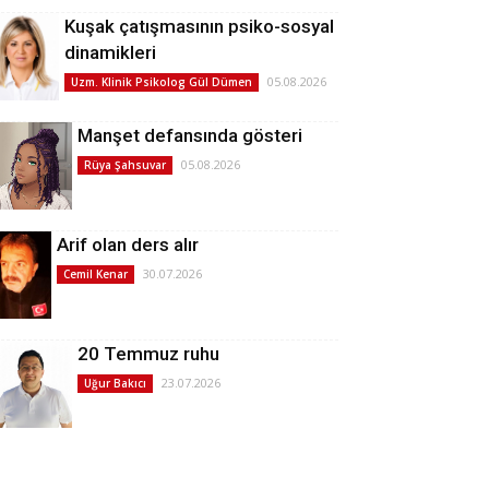
Kuşak çatışmasının psiko-sosyal
dinamikleri
05.08.2026
Uzm. Klinik Psikolog Gül Dümen
Manşet defansında gösteri
05.08.2026
Rüya Şahsuvar
Arif olan ders alır
30.07.2026
Cemil Kenar
20 Temmuz ruhu
23.07.2026
Uğur Bakıcı