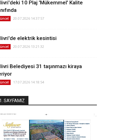
ilivri'deki 10 Plaj 'Mükemmel' Kalite
ınıfında
20.07.2026 14:37:57
üncel
livri'de elektrik kesintisi
20.07.2026 13:21:32
üncel
ilivri Belediyesi 31 taşınmazı kiraya
eriyor
17.07.2026 14:18:54
üncel
1. SAYFAMIZ