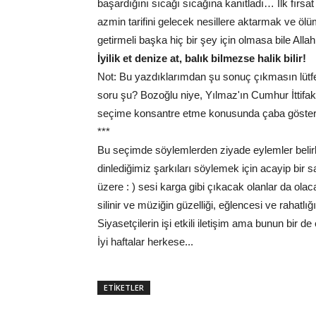
başardığını sıcağı sıcağına kanıtladı… İlk fırsa
azmin tarifini gelecek nesillere aktarmak ve öl
getirmeli başka hiç bir şey için olmasa bile Alla
İyilik et denize at, balık bilmezse halik bilir!
Not: Bu yazdıklarımdan şu sonuç çıkmasın lütf
soru şu? Bozoğlu niye, Yılmaz'ın Cumhur İttifakı
seçime konsantre etme konusunda çaba göste
***
Bu seçimde söylemlerden ziyade eylemler belirl
dinlediğimiz şarkıları söylemek için acayip bir 
üzere : ) sesi karga gibi çıkacak olanlar da ola
silinir ve müziğin güzelliği, eğlencesi ve rahatlığ
Siyasetçilerin işi etkili iletişim ama bunun bir d
İyi haftalar herkese...
ETİKETLER