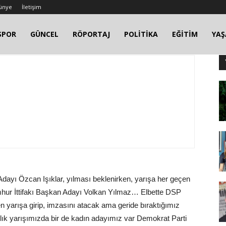
ünye
İletişim
SPOR
GÜNCEL
RÖPORTAJ
POLİTİKA
EĞİTİM
YA
Adayı Özcan Işıklar, yılması beklenirken, yarışa her geçen
umhur İttifakı Başkan Adayı Volkan Yılmaz… Elbette DSP
 yarışa girip, imzasını atacak ama geride bıraktığımız
nlık yarışımızda bir de kadın adayımız var Demokrat Parti