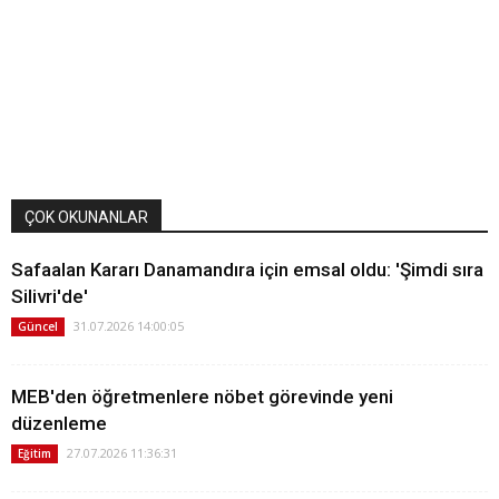
ÇOK OKUNANLAR
Safaalan Kararı Danamandıra için emsal oldu: 'Şimdi sıra
Silivri'de'
31.07.2026 14:00:05
Güncel
MEB'den öğretmenlere nöbet görevinde yeni
düzenleme
27.07.2026 11:36:31
Eğitim