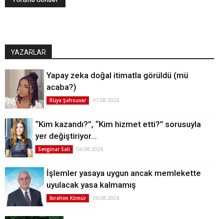
YAZARLAR
Yapay zeka doğal itimatla görüldü (mü
acaba?)
07.08.2026
Rüya Şahsuvar
“Kim kazandı?”, “Kim hizmet etti?” sorusuyla
yer değiştiriyor…
06.08.2026
Sevginar Sali
İşlemler yasaya uygun ancak memlekette
uyulacak yasa kalmamış
06.08.2026
İbrahim Kömür