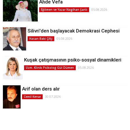
Ahde Vefa
05.08.2026
Eğitmen ve Yazar Nagihan Şanlı
Silivri'den başlayacak Demokrasi Cephesi
05.08.2026
Hasan Baki Çifçi
Kuşak çatışmasının psiko-sosyal dinamikleri
05.08.2026
Uzm. Klinik Psikolog Gül Dümen
Arif olan ders alır
30.07.2026
Cemil Kenar