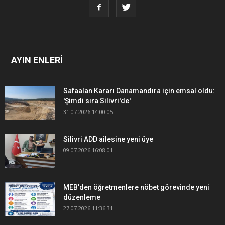
AYIN ENLERİ
Safaalan Kararı Danamandıra için emsal oldu:
'Şimdi sıra Silivri'de'
31.07.2026 14:00:05
Silivri ADD ailesine yeni üye
09.07.2026 16:08:01
MEB'den öğretmenlere nöbet görevinde yeni
düzenleme
27.07.2026 11:36:31