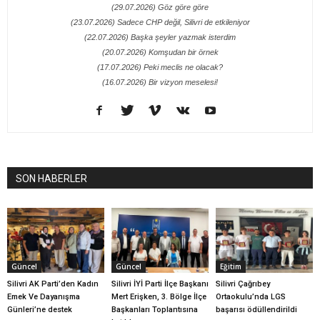
(29.07.2026) Göz göre göre
(23.07.2026) Sadece CHP değil, Silivri de etkileniyor
(22.07.2026) Başka şeyler yazmak isterdim
(20.07.2026) Komşudan bir örnek
(17.07.2026) Peki meclis ne olacak?
(16.07.2026) Bir vizyon meselesi!
SON HABERLER
Güncel
Güncel
Eğitim
Silivri AK Parti’den Kadın
Silivri İYİ Parti İlçe Başkanı
Silivri Çağrıbey
Emek Ve Dayanışma
Mert Erişken, 3. Bölge İlçe
Ortaokulu’nda LGS
Günleri’ne destek
Başkanları Toplantısına
başarısı ödüllendirildi