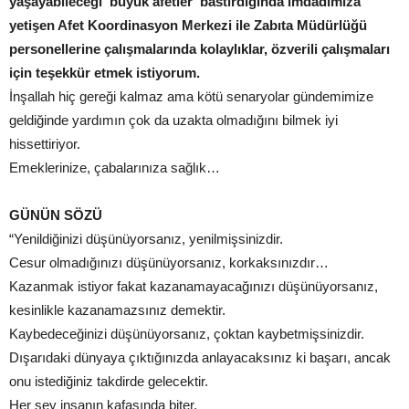
yaşayabileceği ‘büyük afetler' bastırdığında imdadımıza
yetişen Afet Koordinasyon Merkezi ile Zabıta Müdürlüğü
personellerine çalışmalarında kolaylıklar, özverili çalışmaları
için teşekkür etmek istiyorum.
İnşallah hiç gereği kalmaz ama kötü senaryolar gündemimize
geldiğinde yardımın çok da uzakta olmadığını bilmek iyi
hissettiriyor.
Emeklerinize, çabalarınıza sağlık…
GÜNÜN SÖZÜ
“Yenildiğinizi düşünüyorsanız, yenilmişsinizdir.
Cesur olmadığınızı düşünüyorsanız, korkaksınızdır…
Kazanmak istiyor fakat kazanamayacağınızı düşünüyorsanız,
kesinlikle kazanamazsınız demektir.
Kaybedeceğinizi düşünüyorsanız, çoktan kaybetmişsinizdir.
Dışarıdaki dünyaya çıktığınızda anlayacaksınız ki başarı, ancak
onu istediğiniz takdirde gelecektir.
Her şey insanın kafasında biter.