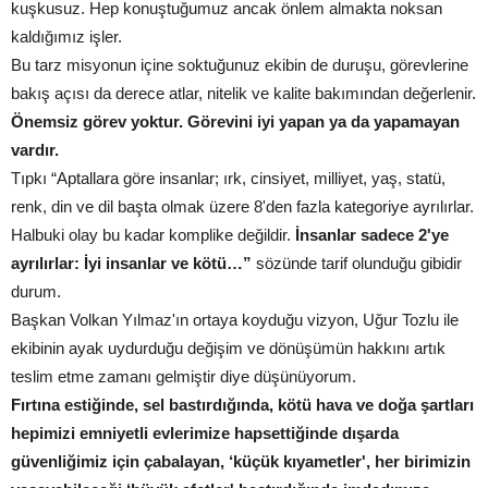
kuşkusuz. Hep konuştuğumuz ancak önlem almakta noksan
kaldığımız işler.
Bu tarz misyonun içine soktuğunuz ekibin de duruşu, görevlerine
bakış açısı da derece atlar, nitelik ve kalite bakımından değerlenir.
Önemsiz görev yoktur. Görevini iyi yapan ya da yapamayan
vardır.
Tıpkı “Aptallara göre insanlar; ırk, cinsiyet, milliyet, yaş, statü,
renk, din ve dil başta olmak üzere 8'den fazla kategoriye ayrılırlar.
Halbuki olay bu kadar komplike değildir.
İnsanlar sadece 2'ye
ayrılırlar: İyi insanlar ve kötü…”
sözünde tarif olunduğu gibidir
durum.
Başkan Volkan Yılmaz'ın ortaya koyduğu vizyon, Uğur Tozlu ile
ekibinin ayak uydurduğu değişim ve dönüşümün hakkını artık
teslim etme zamanı gelmiştir diye düşünüyorum.
Fırtına estiğinde, sel bastırdığında, kötü hava ve doğa şartları
hepimizi emniyetli evlerimize hapsettiğinde dışarda
güvenliğimiz için çabalayan, ‘küçük kıyametler', her birimizin