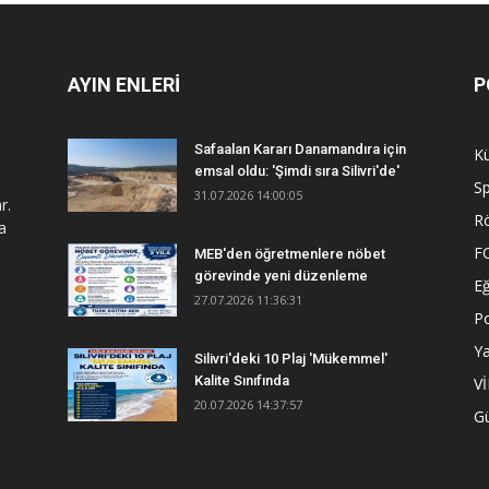
AYIN ENLERİ
P
Safaalan Kararı Danamandıra için
Kü
emsal oldu: 'Şimdi sıra Silivri'de'
S
31.07.2026 14:00:05
r.
R
a
F
MEB'den öğretmenlere nöbet
görevinde yeni düzenleme
Eğ
27.07.2026 11:36:31
Po
Y
Silivri'deki 10 Plaj 'Mükemmel'
Kalite Sınıfında
V
20.07.2026 14:37:57
G