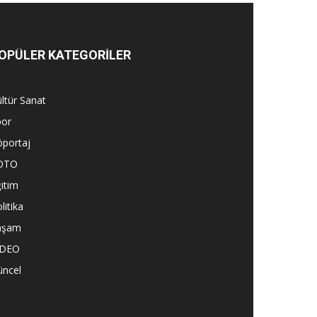
OPÜLER KATEGORİLER
ltür Sanat
por
öportaj
OTO
itim
litika
aşam
İDEO
üncel