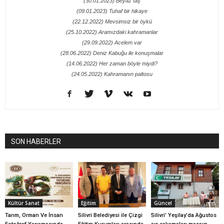
(30.01.2023) Beyaz taş
(09.01.2023) Tuhaf bir hikaye
(22.12.2022) Mevsimsiz bir öykü
(25.10.2022) Aramızdaki kahramanlar
(29.09.2022) Acelem var
(28.06.2022) Deniz Kabuğu ile konuşmalar
(14.06.2022) Her zaman böyle miydi?
(24.05.2022) Kahramanın paltosu
SON HABERLER
Kültür Sanat
Eğitim
Güncel
Tarım, Orman Ve İnsan
Silivri Belediyesi ile Çizgi
Silivri’ Yeşilay’da Ağustos