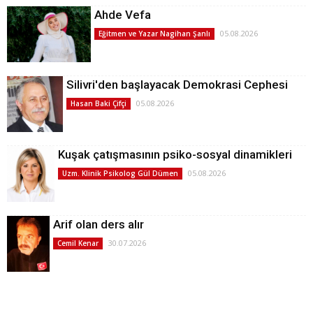
Ahde Vefa
05.08.2026
Eğitmen ve Yazar Nagihan Şanlı
Silivri'den başlayacak Demokrasi Cephesi
05.08.2026
Hasan Baki Çifçi
Kuşak çatışmasının psiko-sosyal dinamikleri
05.08.2026
Uzm. Klinik Psikolog Gül Dümen
Arif olan ders alır
30.07.2026
Cemil Kenar