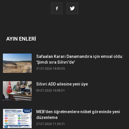
AYIN ENLERİ
Safaalan Kararı Danamandıra için emsal oldu:
'Şimdi sıra Silivri'de'
31.07.2026 14:00:05
Silivri ADD ailesine yeni üye
09.07.2026 16:08:01
MEB'den öğretmenlere nöbet görevinde yeni
düzenleme
27.07.2026 11:36:31