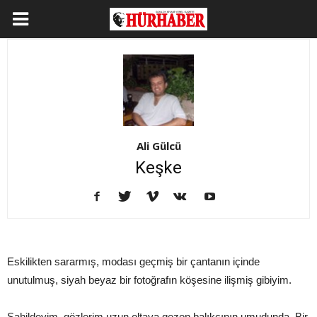
Ali Gülcü
Keşke
Eskilikten sararmış, modası geçmiş bir çantanın içinde
unutulmuş, siyah beyaz bir fotoğrafın köşesine ilişmiş gibiyim.
Sahildeyim, gözlerim uzun oltaya gezen balıkçının umudunda. Bir