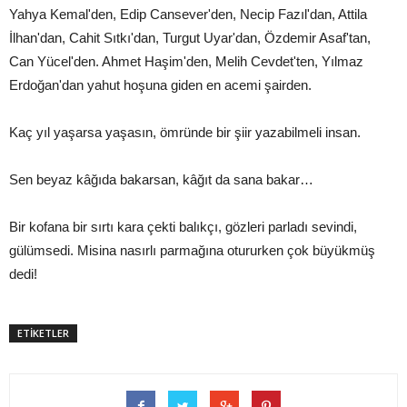
Yahya Kemal'den, Edip Cansever'den, Necip Fazıl'dan, Attila
İlhan'dan, Cahit Sıtkı'dan, Turgut Uyar'dan, Özdemir Asaf'tan,
Can Yücel'den. Ahmet Haşim'den, Melih Cevdet'ten, Yılmaz
Erdoğan'dan yahut hoşuna giden en acemi şairden.
Kaç yıl yaşarsa yaşasın, ömründe bir şiir yazabilmeli insan.
Sen beyaz kâğıda bakarsan, kâğıt da sana bakar…
Bir kofana bir sırtı kara çekti balıkçı, gözleri parladı sevindi,
gülümsedi. Misina nasırlı parmağına otururken çok büyükmüş
dedi!
ETİKETLER