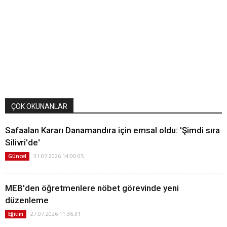
ÇOK OKUNANLAR
Safaalan Kararı Danamandıra için emsal oldu: 'Şimdi sıra
Silivri'de'
31.07.2026 14:00:05
Güncel
MEB'den öğretmenlere nöbet görevinde yeni
düzenleme
27.07.2026 11:36:31
Eğitim