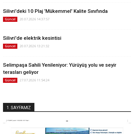
Silivri'deki 10 Plaj 'Mükemmel' Kalite Sınıfında
20.07.2026 14:37:57
Güncel
Silivri'de elektrik kesintisi
20.07.2026 13:21:32
Güncel
Selimpaşa Sahili Yenileniyor: Yürüyüş yolu ve seyir
terasları geliyor
27.07.2026 11:54:24
Güncel
1. SAYFAMIZ