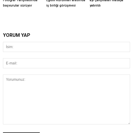
Fotoğraf Yarışmasında
Eğitim Kurumları arasında
ayı çalışmaları masaya
başvurular sürüyor
iş birliği görüşmesi
yatırıldı
YORUM YAP