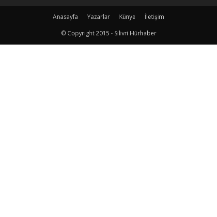
Anasayfa
Yazarlar
Künye
İletişim
© Copyright 2015 - Silivri Hürhaber