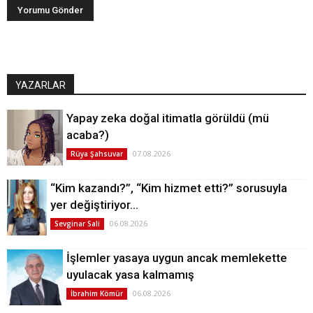
YAZARLAR
Yapay zeka doğal itimatla görüldü (mü
acaba?)
07.08.2026
Rüya Şahsuvar
“Kim kazandı?”, “Kim hizmet etti?” sorusuyla
yer değiştiriyor…
06.08.2026
Sevginar Sali
İşlemler yasaya uygun ancak memlekette
uyulacak yasa kalmamış
06.08.2026
İbrahim Kömür