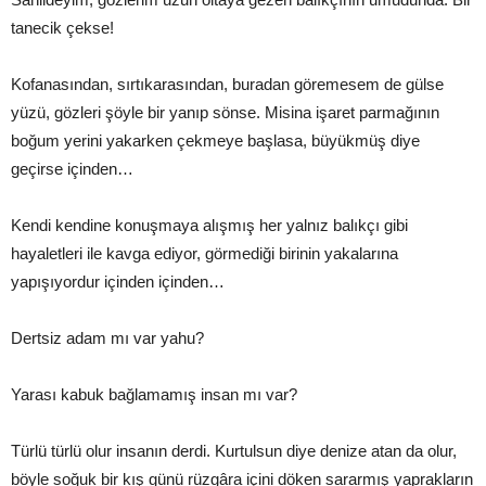
tanecik çekse!
Kofanasından, sırtıkarasından, buradan göremesem de gülse
yüzü, gözleri şöyle bir yanıp sönse. Misina işaret parmağının
boğum yerini yakarken çekmeye başlasa, büyükmüş diye
geçirse içinden…
Kendi kendine konuşmaya alışmış her yalnız balıkçı gibi
hayaletleri ile kavga ediyor, görmediği birinin yakalarına
yapışıyordur içinden içinden…
Dertsiz adam mı var yahu?
Yarası kabuk bağlamamış insan mı var?
Türlü türlü olur insanın derdi. Kurtulsun diye denize atan da olur,
böyle soğuk bir kış günü rüzgâra içini döken sararmış yaprakların