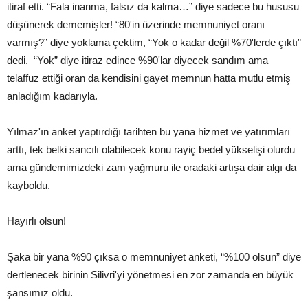
itiraf etti. “Fala inanma, falsız da kalma…” diye sadece bu hususu
düşünerek dememişler! “80'in üzerinde memnuniyet oranı
varmış?” diye yoklama çektim, “Yok o kadar değil %70'lerde çıktı”
dedi. “Yok” diye itiraz edince %90'lar diyecek sandım ama
telaffuz ettiği oran da kendisini gayet memnun hatta mutlu etmiş
anladığım kadarıyla.
Yılmaz'ın anket yaptırdığı tarihten bu yana hizmet ve yatırımları
arttı, tek belki sancılı olabilecek konu rayiç bedel yükselişi olurdu
ama gündemimizdeki zam yağmuru ile oradaki artışa dair algı da
kayboldu.
Hayırlı olsun!
Şaka bir yana %90 çıksa o memnuniyet anketi, “%100 olsun” diye
dertlenecek birinin Silivri'yi yönetmesi en zor zamanda en büyük
şansımız oldu.