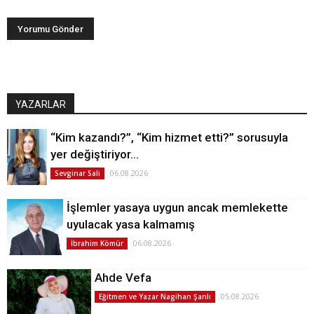
YAZARLAR
“Kim kazandı?”, “Kim hizmet etti?” sorusuyla
yer değiştiriyor…
06.08.2026
Sevginar Sali
İşlemler yasaya uygun ancak memlekette
uyulacak yasa kalmamış
06.08.2026
İbrahim Kömür
Ahde Vefa
05.08.2026
Eğitmen ve Yazar Nagihan Şanlı