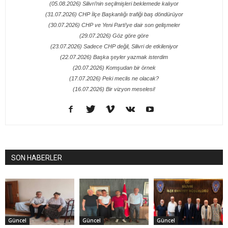
(05.08.2026) Silivri’nin seçilmişleri beklemede kalıyor
(31.07.2026) CHP İlçe Başkanlığı trafiği baş döndürüyor
(30.07.2026) CHP ve Yeni Parti’ye dair son gelişmeler
(29.07.2026) Göz göre göre
(23.07.2026) Sadece CHP değil, Silivri de etkileniyor
(22.07.2026) Başka şeyler yazmak isterdim
(20.07.2026) Komşudan bir örnek
(17.07.2026) Peki meclis ne olacak?
(16.07.2026) Bir vizyon meselesi!
SON HABERLER
Güncel
Güncel
Güncel