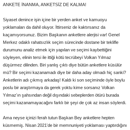
ANKETE İNANMA, ANKETSİZ DE KALMA!
Siyaset denince işin içine bir yerden anket ve kamuoyu
yoklamaları da dahil oluyor. İttirseniz de kaktırsanız da
kaçamıyorsunuz. Bizim Başkanın anketlere alerjisi var! Genel
Merkez odaklı rahatsızlık seçim sürecinde dostane bir teklifle
durumunu analiz etmek için yapılan ve seçimi kaybettiğini
söyleyen, elinin tersi ile ittiği kötü tecrübeyi Volkan Yılmaz
düşürmez dilinden. Biri yanlış çıktı diye bütün anketlere küsülür
mü? Bir seçimi kazanamadı diye bir daha aday olmadı hiç sanki?
Anketlerin adı çıkmış arkadaş! Kaldı ki son seçiminde öyle boylu
poslu bir araştırmaya da gerek yoktu kime sorsanız Volkan
Yılmaz'ın şahsından değil dışındaki sebeplerden ötürü burada
seçimi kazanamayacağını farklı bir şeyi de çok az insan söylerdi.
Ama neyse içinizi ferah tutun Başkan Bey anketlere hepten
küsmemiş. Nisan 2021'de bir memnuniyeti yoklaması yaptırdığını