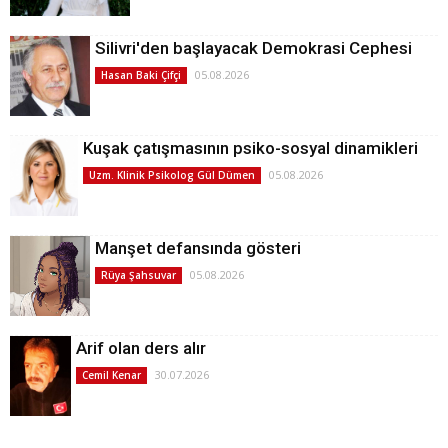
Silivri'den başlayacak Demokrasi Cephesi
05.08.2026
Hasan Baki Çifçi
Kuşak çatışmasının psiko-sosyal dinamikleri
05.08.2026
Uzm. Klinik Psikolog Gül Dümen
Manşet defansında gösteri
05.08.2026
Rüya Şahsuvar
Arif olan ders alır
30.07.2026
Cemil Kenar