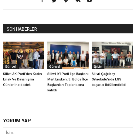
SON HABERLER
Güncel
Güncel
Eğitim
Silivri AK Parti’den Kadın
Silivri İYİ Parti İlçe Başkanı
Silivri Çağrıbey
Emek Ve Dayanışma
Mert Erişken, 3. Bölge İlçe
Ortaokulu’nda LGS
Günleri’ne destek
Başkanları Toplantısına
başarısı ödüllendirildi
katıldı
YORUM YAP