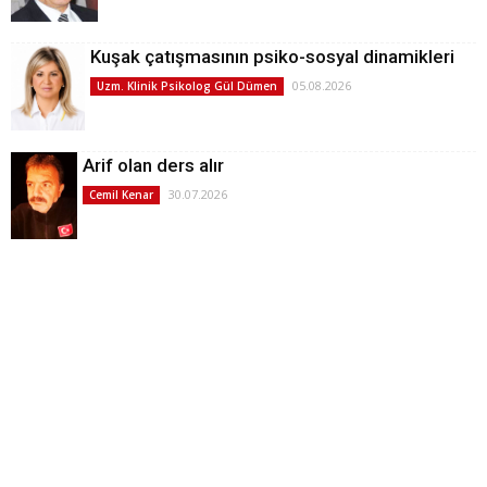
Kuşak çatışmasının psiko-sosyal dinamikleri
05.08.2026
Uzm. Klinik Psikolog Gül Dümen
Arif olan ders alır
30.07.2026
Cemil Kenar