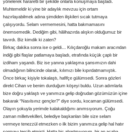
yönelerek hararetli bir şekilde onlarla konuşmaya başladı.
Muhtemeldir ki yine bir adaylık mevzuu için ortam
hazırlayabilmek adına şimdiden ilişkileri sıcak tutmaya
çalışıyordu. Selam vermemesini, hatta bakmamasını
önemsemedik. Dediğim gibi, hâlihazırda alışkın olduğumuz bir
tavırdı. Biz kimdik ki zaten?
Birkaç dakika sonra ise o geldi… Kılıçdaroğlu makam aracından
indiği gibi flaşlar patlamaya başladı, etrafında küçük çaplı bir
izdiham yaşandı. Biz ise yanına yaklaşma şansımızın dahi
olmadığının bilincinde olarak, kılımızı bile kıpırdatmamıştık.
Önce birkaç kişiyle tokalaştı, hafifçe gülümsedi. Sonra gözleri
direkt Cihan ve benim durduğum köşeyi buldu. Uzun adımlarla
bize doğru yaklaştı ve yanımıza gelip doğrudan gözümüzün içine
bakarak “Nasılsınız gençler?” diye sordu, kocaman gülümsedi.
Olayın şokuyla yerimde kalakaldığımı anımsıyorum. Çoğu
zaman milletvekilleri, belediye başkanları bile size selam
vermeye tenezzül etmezken o ilk bizim yanımıza gelip hal hatır
sormayı tercih etmişti. Hatta hiç abartmıyorum, bir an acaba