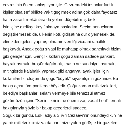
çevresinin önemi anlaşılıyor işte. Çevremdeki insanlar farklı
kişiler olsa sırf birlikte vakit geçirmek adına çok daha faydasız
hatta zararlı mekânlara da yolum düşebilirmiş belki.
İşin içine girdikçe keyif almaya başladım. Seçim sonuçlarını
değiştiremesek de, ülkenin kötü gidişatına dur diyemesek de,
elimizden geleni yapmış olmanın verdiği vicdani rahatlık
başkaydı. Ancak çoğu siyasi ile muhatap olmak sancılıydı bizim
gibi gençler için. Gençlik kolları çoğu zaman sadece pankart,
bayrak asmak, broşür dağıtmak, masa ve sandalye taşımak,
mitinglerde kalabalık yapmak gibi angarya, ayak işleri için
kullanılan bir oluşumdu çoğu “büyük” siyasetçinin gözünde. Bu
bakış açısı tüm partilerde böyledir. Çoğu zaman milletvekilleri,
belediye başkanları selam vermeye bile tenezzül etmez,
gözümüzün içine “Senin fikrinin ne önemi var, vasat herif” temalı
bakışlarıyla şöyle bir bakıp geçerlerdi sadece.
Soğuk bir gündü. Eski adıyla Silivri Cezaevi'nin önündeydik. Yine
ya bir milletvekilimiz ya da partimize yakın görüşte bir gazeteci