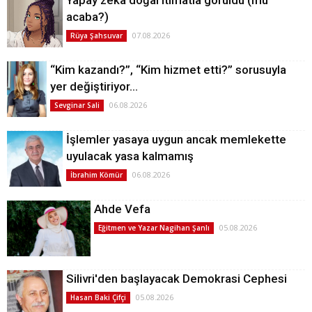
acaba?)
07.08.2026
Rüya Şahsuvar
“Kim kazandı?”, “Kim hizmet etti?” sorusuyla
yer değiştiriyor…
06.08.2026
Sevginar Sali
İşlemler yasaya uygun ancak memlekette
uyulacak yasa kalmamış
06.08.2026
İbrahim Kömür
Ahde Vefa
05.08.2026
Eğitmen ve Yazar Nagihan Şanlı
Silivri'den başlayacak Demokrasi Cephesi
05.08.2026
Hasan Baki Çifçi