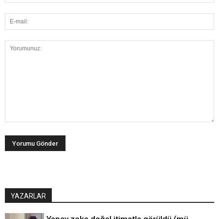
YAZARLAR
Yapay zeka doğal itimatla görüldü (mü