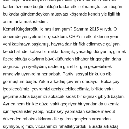
kaderi üzerinde bugün olduğu kadar etkili olmamıştı. İsmi bugün
bu kadar gündemdeyken mütevazı köşemde kendisiyle ilgili bir
anımı anlatmak istedim.
Kemal Kılıçdaroğlu ile nasıl tanıştım? Sanırım 2015 yılıydı. O
dönemde yeniyetme bir çocuktum. CHP'nin etkinliklerine yeni
yeni katılmaya başlamış, hayata dair bir fikir edinmeye çalışan,
kendi halinde, kafası bir miktar karışık, yaşadığı dünyanın, girmek
üzere olduğu olayların büyüklüğünden bihaber bir gençtim daha
doğrusu. İyi niyetliydim, sadece güzel bir gün geçirebilmek
amacıyla uyanırdım her sabah. Partiyi sosyal bir kulüp gibi
görmüştüm başta. Yakın arkadaş çevrem oradaydı. Bolca çay
içebileceğimiz, çevremizi genişletebileceğimiz, birlikte vakit
geçirme adına başımızı sokacak sıcak bir sığınak gibiydi baştan.
Ayrıca hem birlikte güzel vakit geçiriyor bir yandan da ülkemiz
için faydalı işler yapıp, hiçbir şey yapmadan sadece mevcut
düzenden rahatsızlıklarını dile getiren gençlerin arasından
sıyrılıyor, içimizi, vicdanımızı rahatlatıyorduk. Burada arkadaş