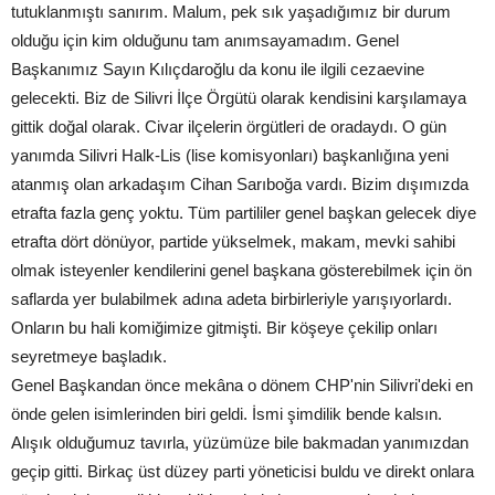
tutuklanmıştı sanırım. Malum, pek sık yaşadığımız bir durum
olduğu için kim olduğunu tam anımsayamadım. Genel
Başkanımız Sayın Kılıçdaroğlu da konu ile ilgili cezaevine
gelecekti. Biz de Silivri İlçe Örgütü olarak kendisini karşılamaya
gittik doğal olarak. Civar ilçelerin örgütleri de oradaydı. O gün
yanımda Silivri Halk-Lis (lise komisyonları) başkanlığına yeni
atanmış olan arkadaşım Cihan Sarıboğa vardı. Bizim dışımızda
etrafta fazla genç yoktu. Tüm partililer genel başkan gelecek diye
etrafta dört dönüyor, partide yükselmek, makam, mevki sahibi
olmak isteyenler kendilerini genel başkana gösterebilmek için ön
saflarda yer bulabilmek adına adeta birbirleriyle yarışıyorlardı.
Onların bu hali komiğimize gitmişti. Bir köşeye çekilip onları
seyretmeye başladık.
Genel Başkandan önce mekâna o dönem CHP'nin Silivri'deki en
önde gelen isimlerinden biri geldi. İsmi şimdilik bende kalsın.
Alışık olduğumuz tavırla, yüzümüze bile bakmadan yanımızdan
geçip gitti. Birkaç üst düzey parti yöneticisi buldu ve direkt onlara