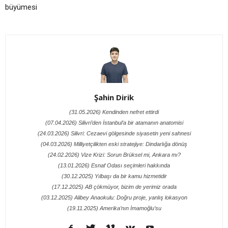
büyümesi
Şahin Dirik
(31.05.2026) Kendinden nefret ettirdi
(07.04.2026) Silivri’den İstanbul’a bir atamanın anatomisi
(24.03.2026) Silivri: Cezaevi gölgesinde siyasetin yeni sahnesi
(04.03.2026) Milliyetçilikten eski stratejiye: Dindarlığa dönüş
(24.02.2026) Vize Krizi: Sorun Brüksel mi, Ankara mı?
(13.01.2026) Esnaf Odası seçimleri hakkında
(30.12.2025) Yılbaşı da bir kamu hizmetidir
(17.12.2025) AB çökmüyor, bizim de yerimiz orada
(03.12.2025) Alibey Anaokulu: Doğru proje, yanlış lokasyon
(19.11.2025) Amerika’nın İmamoğlu’su