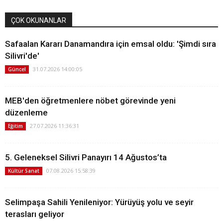
ÇOK OKUNANLAR
Safaalan Kararı Danamandıra için emsal oldu: 'Şimdi sıra
Silivri'de'
31.07.2026 14:00:05
Güncel
MEB'den öğretmenlere nöbet görevinde yeni
düzenleme
27.07.2026 11:36:31
Eğitim
5. Geleneksel Silivri Panayırı 14 Ağustos’ta
07.08.2026 15:58:39
Kültür Sanat
Selimpaşa Sahili Yenileniyor: Yürüyüş yolu ve seyir
terasları geliyor