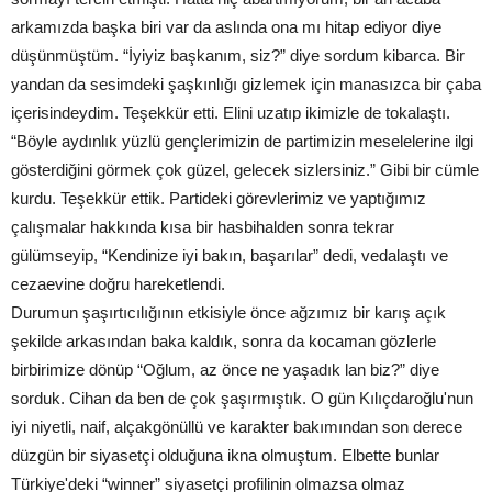
arkamızda başka biri var da aslında ona mı hitap ediyor diye
düşünmüştüm. “İyiyiz başkanım, siz?” diye sordum kibarca. Bir
yandan da sesimdeki şaşkınlığı gizlemek için manasızca bir çaba
içerisindeydim. Teşekkür etti. Elini uzatıp ikimizle de tokalaştı.
“Böyle aydınlık yüzlü gençlerimizin de partimizin meselelerine ilgi
gösterdiğini görmek çok güzel, gelecek sizlersiniz.” Gibi bir cümle
kurdu. Teşekkür ettik. Partideki görevlerimiz ve yaptığımız
çalışmalar hakkında kısa bir hasbihalden sonra tekrar
gülümseyip, “Kendinize iyi bakın, başarılar” dedi, vedalaştı ve
cezaevine doğru hareketlendi.
Durumun şaşırtıcılığının etkisiyle önce ağzımız bir karış açık
şekilde arkasından baka kaldık, sonra da kocaman gözlerle
birbirimize dönüp “Oğlum, az önce ne yaşadık lan biz?” diye
sorduk. Cihan da ben de çok şaşırmıştık. O gün Kılıçdaroğlu'nun
iyi niyetli, naif, alçakgönüllü ve karakter bakımından son derece
düzgün bir siyasetçi olduğuna ikna olmuştum. Elbette bunlar
Türkiye'deki “winner” siyasetçi profilinin olmazsa olmaz