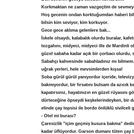
Korkmaktan ne zaman vazgeçtim de sevmeye
Hoş gecenin ondan korktuğumdan haberi bile
bilsin kim seviyor, kim korkuyor.
Gece gece aklıma gelenlere bak...
İskele olsaydı, kalabalık olurdu buralar, kafe
tezgahını, midyeci, midyeci ille de Mardinli 
güzel sabaha kadar açık bir çorbacı olurdu,
Sabahçı kahvesinde sabahladınız mı bilmem. 
uğrak yerleri, hele mevsimlerden kışsa!
Soba gürül gürül yanıyordur içeride, televiz
bakmıyordur, bir fırsatını bulsam da azıcık k
kapatırsınız, hayatınızın en güzel rüyasını gö
dürteceğine öpseydi keşkelerindeyken, bir da
elinde çay tepsisi ile bordo önlüklü sivilceli
- Otel mi burası?
Çaresizlik "içim geçmiş kusura bakma" dedirt
kadar üflüyordur. Garson dumanı tüten çay b