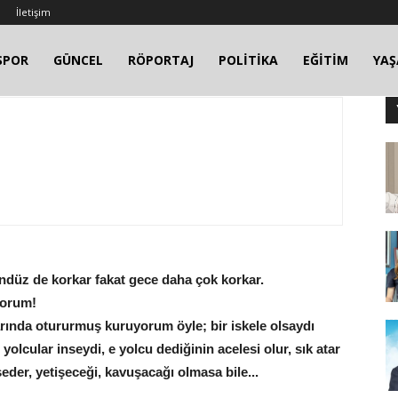
İletişim
SPOR
GÜNCEL
RÖPORTAJ
POLİTİKA
EĞİTİM
YA
ündüz de korkar fakat gece daha çok korkar.
yorum!
arında otururmuş kuruyorum öyle; bir iskele olsaydı
olcular inseydi, e yolcu dediğinin acelesi olur, sık atar
der, yetişeceği, kavuşacağı olmasa bile...