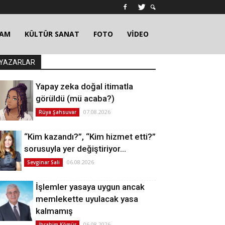
ŞAM
KÜLTÜR SANAT
FOTO
VİDEO
YAZARLAR
Yapay zeka doğal itimatla
görüldü (mü acaba?)
07.08.2026
Rüya Şahsuvar
“Kim kazandı?”, “Kim hizmet etti?”
sorusuyla yer değiştiriyor…
06.08.2026
Sevginar Sali
İşlemler yasaya uygun ancak
memlekette uyulacak yasa
kalmamış
06.08.2026
İbrahim Kömür