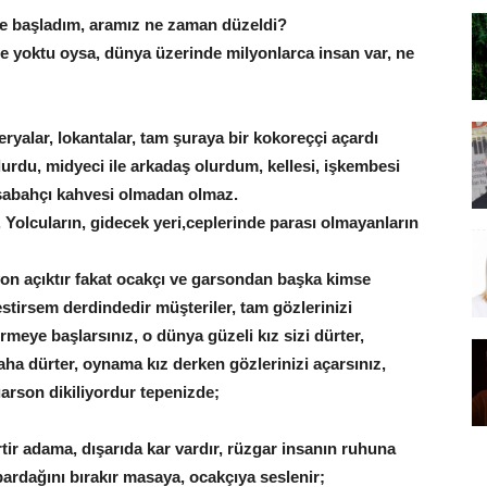
 başladım, aramız ne zaman düzeldi?
 yoktu oysa, dünya üzerinde milyonlarca insan var, ne
teryalar, lokantalar, tam şuraya bir kokoreççi açardı
olurdu, midyeci ile arkadaş olurdum, kellesi, işkembesi
 sabahçı kahvesi olmadan olmaz.
Yolcuların, gidecek yeri,ceplerinde parası olmayanların
yon açıktır fakat ocakçı ve garsondan başka kimse
estirsem derdindedir müşteriler, tam gözlerinizi
rmeye başlarsınız, o dünya güzeli kız sizi dürter,
ha dürter, oynama kız derken gözlerinizi açarsınız,
 garson dikiliyordur tepenizde;
ir adama, dışarıda kar vardır, rüzgar insanın ruhuna
ardağını bırakır masaya, ocakçıya seslenir;