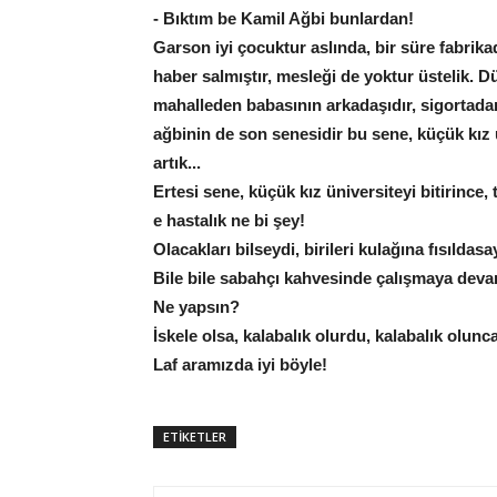
- Bıktım be Kamil Ağbi bunlardan!
Garson iyi çocuktur aslında, bir süre fabrikad
haber salmıştır, mesleği de yoktur üstelik. Dü
mahalleden babasının arkadaşıdır, sigortadan
ağbinin de son senesidir bu sene, küçük kız ü
artık...
Ertesi sene, küçük kız üniversiteyi bitirince
e hastalık ne bi şey!
Olacakları bilseydi, birileri kulağına fısıld
Bile bile sabahçı kahvesinde çalışmaya devam
Ne yapsın?
İskele olsa, kalabalık olurdu, kalabalık olun
Laf aramızda iyi böyle!
ETİKETLER