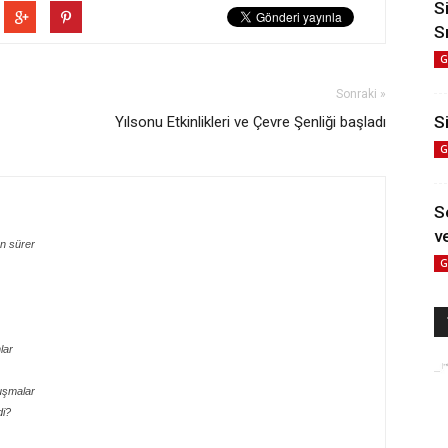
S
S
G
Sonraki »
Si
Yılsonu Etkinlikleri ve Çevre Şenliği başladı
G
S
ve
n sürer
G
lar
uşmalar
di?