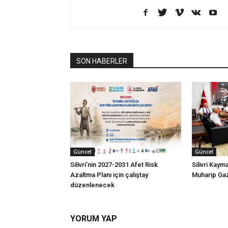
SON HABERLER
Güncel
Güncel
Silivri’nin 2027-2031 Afet Risk
Silivri Kay
Azaltma Planı için çalıştay
Muharip Gazi
düzenlenecek
YORUM YAP