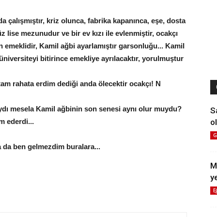
a çalışmıştır, kriz olunca, fabrika kapanınca, eşe, dosta
z lise mezunudur ve bir ev kızı ile evlenmiştir, ocakçı
 emeklidir, Kamil ağbi ayarlamıştır garsonluğu... Kamil
niversiteyi bitirince emekliye ayrılacaktır, yorulmuştur
, tam rahata erdim dediği anda ölecektir ocakçı! N
asaydı mesela Kamil ağbinin son senesi aynı olur muydu?
S
ol
 ederdi...
G
ca da ben gelmezdim buralara...
M
y
E