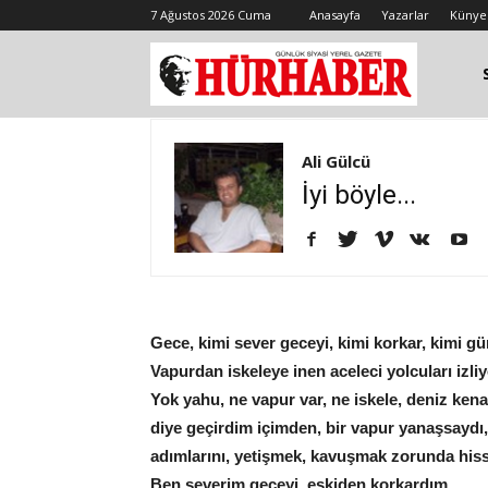
7 Ağustos 2026 Cuma
Anasayfa
Yazarlar
Künye
Ali Gülcü
İyi böyle...
Gece, kimi sever geceyi, kimi korkar, kimi g
Vapurdan iskeleye inen aceleci yolcuları izli
Yok yahu, ne vapur var, ne iskele, deniz ken
diye geçirdim içimden, bir vapur yanaşsaydı, y
adımlarını, yetişmek, kavuşmak zorunda hisse
Ben severim geceyi, eskiden korkardım.