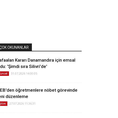
ÇOK OKUNANLAR
afaalan Kararı Danamandıra için emsal
du: 'Şimdi sıra Silivri'de'
31.07.2026 14:00:05
üncel
EB'den öğretmenlere nöbet görevinde
eni düzenleme
27.07.2026 11:36:31
ğitim