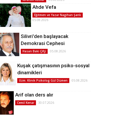
Ahde Vefa
Eğitmen ve Yazar Nagihan Şanlı
05.08.2026
Silivri'den başlayacak
Demokrasi Cephesi
05.08.2026
Hasan Baki Çifçi
Kuşak çatışmasının psiko-sosyal
dinamikleri
05.08.2026
Uzm. Klinik Psikolog Gül Dümen
Arif olan ders alır
30.07.2026
Cemil Kenar