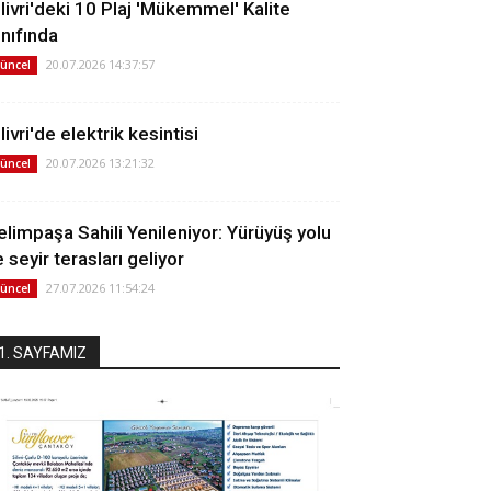
ilivri'deki 10 Plaj 'Mükemmel' Kalite
ınıfında
20.07.2026 14:37:57
üncel
livri'de elektrik kesintisi
20.07.2026 13:21:32
üncel
elimpaşa Sahili Yenileniyor: Yürüyüş yolu
 seyir terasları geliyor
27.07.2026 11:54:24
üncel
1. SAYFAMIZ