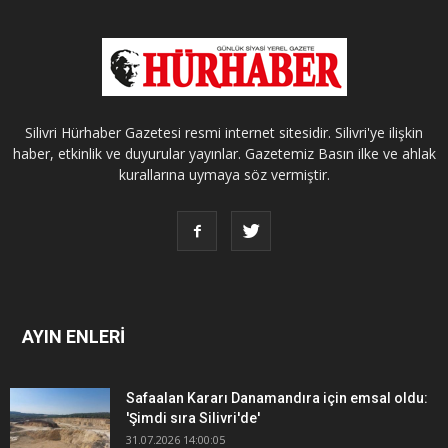
Silivri Hürhaber Gazetesi resmi internet sitesidir. Silivri'ye ilişkin
haber, etkinlik ve duyurular yayınlar. Gazetemiz Basın ilke ve ahlak
kurallarına uymaya söz vermiştir.
AYIN ENLERİ
Safaalan Kararı Danamandıra için emsal oldu:
'Şimdi sıra Silivri'de'
31.07.2026 14:00:05