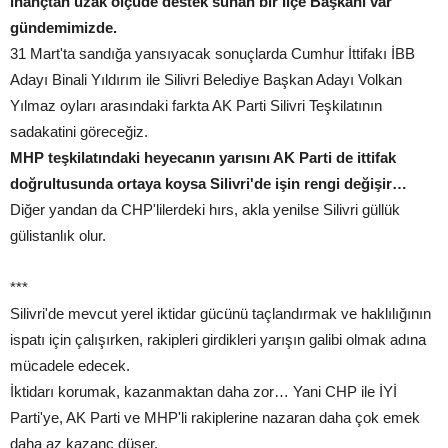
inançtan uzak ölçüde destek sunan bir İlçe Başkanı var
gündemimizde.
31 Mart'ta sandığa yansıyacak sonuçlarda Cumhur İttifakı İBB
Adayı Binali Yıldırım ile Silivri Belediye Başkan Adayı Volkan
Yılmaz oyları arasındaki farkta AK Parti Silivri Teşkilatının
sadakatini göreceğiz.
MHP teşkilatındaki heyecanın yarısını AK Parti de ittifak
doğrultusunda ortaya koysa Silivri'de işin rengi değişir…
Diğer yandan da CHP'lilerdeki hırs, akla yenilse Silivri güllük
gülistanlık olur.
***
Silivri'de mevcut yerel iktidar gücünü taçlandırmak ve haklılığının
ispatı için çalışırken, rakipleri girdikleri yarışın galibi olmak adına
mücadele edecek.
İktidarı korumak, kazanmaktan daha zor… Yani CHP ile İYİ
Parti'ye, AK Parti ve MHP'li rakiplerine nazaran daha çok emek
daha az kazanç düşer.