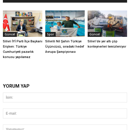
Güncel
Spor
Güncel
Silivri İYİ Parti İlçe Başkanı
Silivrili Nil Şahin Türkiye
Silivri’de yer altı çöp
Erişken: Türkiye
Üçüncüsü, sıradaki hedef
konteynerleri temizleniyor
Cumhuriyeti pazarlık
Avrupa Şampiyonası
konusu yapılamaz
YORUM YAP