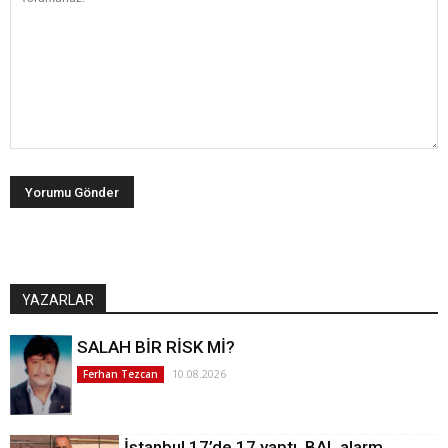
YAZARLAR
SALAH BİR RİSK Mİ?
10.08.2026
Ferhan Tezcan
İstanbul 17’de 17 yaptı, BAL alarm