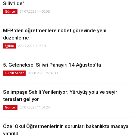
Silivri'de'
31.07.2026 14:00:05
Güncel
MEB'den öğretmenlere nöbet görevinde yeni
düzenleme
27.07.2026 11:36:31
Eğitim
5. Geleneksel Silivri Panayırı 14 Ağustos’ta
07.08.2026 15:58:39
Kültür Sanat
Selimpaşa Sahili Yenileniyor: Yürüyüş yolu ve seyir
terasları geliyor
27.07.2026 11:54:24
Güncel
Özel Okul Öğretmenlerinin sorunları bakanlıkta masaya
yatırıldı