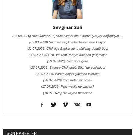
Sevginar Sali
(06.08.2026) “Kim kazandı?”, “Kim hizmet etti?” sorusuyla yer değiştiriyor…
(05.08.2026) Silivri’nin seçilmişleri beklemede kalıyor
(31.07.2026) CHP İlçe Başkanlığı trafiği baş döndürüyor
(30.07.2026) CHP ve Yeni Parti’ye dair son gelişmeler
(29.07.2026) Göz göre göre
(23.07.2026) Sadece CHP değil, Silivri de etkileniyor
(22.07.2026) Başka şeyler yazmak isterdim
(20.07.2026) Komşudan bir örnek
(17.07.2026) Peki meclis ne olacak?
(16.07.2026) Bir vizyon meselesi!
SON HABERLER