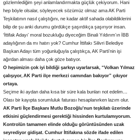
gözlemlediğim şeyi anlamlandırmakta güçlük çekiyorum. Hani
hep böyle olsalar, söyleyecek sözümüz olmaz ama AK Parti
Teşkilatının nasıl çalıştığını, ne kadar aktif sahada olabildiklerini
bilip de şu anki durumu gördükçe şaşırdıkça şaşırıyor insan.
‘İttifak Adayı' moral bozukluğu diyeceğim Binali Yıldırım'ın İBB
adaylığının da mı hatırı yok? Cumhur İttifakı Silivri Belediye
Başkan Adayı tüm yoğunluğuyla çalıştıkça, AK Parti'nin işi
ağırdan alması daha çok göze batıyor.
O hepimizin çok iyi bildiği şarkıyı uyarlarsak, “Volkan Yılmaz
çalışıyor, AK Parti ilçe merkezi camından bakıyor” çıkıyor
ortaya.
Seçime iki aydan daha kısa bir süre kala bunları not edelim…
Olası bir kayıpta sorumluluk faturası hesaplanırken lazım olur.
AK Parti İlçe Başkanı Mutlu Bozoğlu'nun teşkilatı üzerinde
etkisini güçlendirmesi gerektiği hissinden kurtulamıyorum.
Kontrolün tamamen elinde olduğu görüntüsünden uzak
seyrediyor gidişat. Cumhur İttifakına sözde ifade edilen