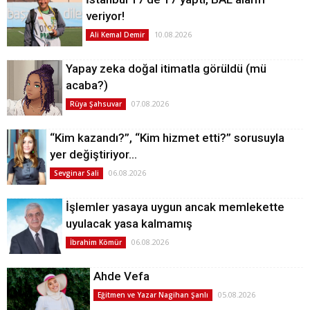
veriyor!
10.08.2026
Ali Kemal Demir
Yapay zeka doğal itimatla görüldü (mü
acaba?)
07.08.2026
Rüya Şahsuvar
“Kim kazandı?”, “Kim hizmet etti?” sorusuyla
yer değiştiriyor…
06.08.2026
Sevginar Sali
İşlemler yasaya uygun ancak memlekette
uyulacak yasa kalmamış
06.08.2026
İbrahim Kömür
Ahde Vefa
05.08.2026
Eğitmen ve Yazar Nagihan Şanlı