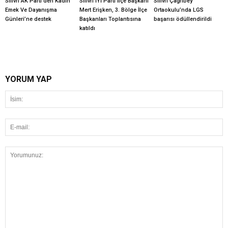
Silivri AK Parti’den Kadın
Silivri İYİ Parti İlçe Başkanı
Silivri Çağrıbey
Emek Ve Dayanışma
Mert Erişken, 3. Bölge İlçe
Ortaokulu’nda LGS
Günleri’ne destek
Başkanları Toplantısına
başarısı ödüllendirildi
katıldı
YORUM YAP