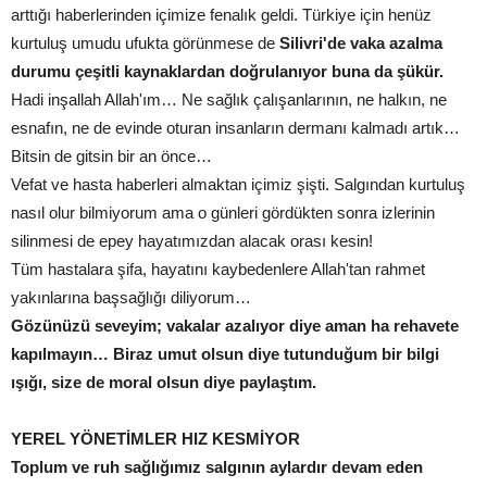
arttığı haberlerinden içimize fenalık geldi. Türkiye için henüz
kurtuluş umudu ufukta görünmese de
Silivri'de vaka azalma
durumu çeşitli kaynaklardan doğrulanıyor buna da şükür.
Hadi inşallah Allah'ım… Ne sağlık çalışanlarının, ne halkın, ne
esnafın, ne de evinde oturan insanların dermanı kalmadı artık…
Bitsin de gitsin bir an önce…
Vefat ve hasta haberleri almaktan içimiz şişti. Salgından kurtuluş
nasıl olur bilmiyorum ama o günleri gördükten sonra izlerinin
silinmesi de epey hayatımızdan alacak orası kesin!
Tüm hastalara şifa, hayatını kaybedenlere Allah'tan rahmet
yakınlarına başsağlığı diliyorum…
Gözünüzü seveyim; vakalar azalıyor diye aman ha rehavete
kapılmayın… Biraz umut olsun diye tutunduğum bir bilgi
ışığı, size de moral olsun diye paylaştım.
YEREL YÖNETİMLER HIZ KESMİYOR
Toplum ve ruh sağlığımız salgının aylardır devam eden