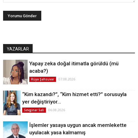
YAZARLAR
Yapay zeka doğal itimatla görüldü (mü
acaba?)
07.08.2026
Rüya Şahsuvar
“Kim kazandı?”, “Kim hizmet etti?” sorusuyla
yer değiştiriyor…
06.08.2026
Sevginar Sali
İşlemler yasaya uygun ancak memlekette
uyulacak yasa kalmamış