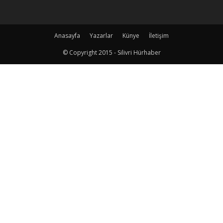
Anasayfa
Yazarlar
Künye
İletişim
© Copyright 2015 - Silivri Hürhaber