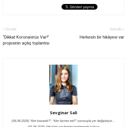
« Önceki
Sonraki »
''Dikkat Koronavirüs Var!”
Herkesin bir hikâyesi var
projesinin açılış toplantısı
Sevginar Sali
(06.08.2026) “Kim kazandı?”, “Kim hizmet etti?” sorusuyla yer değiştiriyor…
(05.08.2026) Silivri’nin seçilmişleri beklemede kalıyor