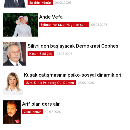
06.08.2026
İbrahim Kömür
Ahde Vefa
05.08.2026
Eğitmen ve Yazar Nagihan Şanlı
Silivri'den başlayacak Demokrasi Cephesi
05.08.2026
Hasan Baki Çifçi
Kuşak çatışmasının psiko-sosyal dinamikleri
05.08.2026
Uzm. Klinik Psikolog Gül Dümen
Arif olan ders alır
30.07.2026
Cemil Kenar