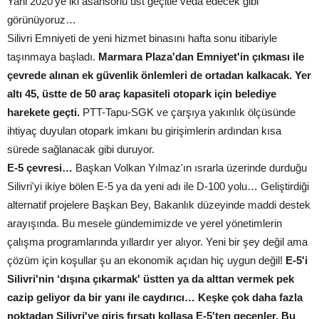
Yani 2020'ye iki asansörlü üst geçitle veda edecek gibi
görünüyoruz…
Silivri Emniyeti de yeni hizmet binasını hafta sonu itibariyle
taşınmaya başladı.
Marmara Plaza'dan Emniyet'in çıkması ile
çevrede alınan ek güvenlik önlemleri de ortadan kalkacak. Yer
altı 45, üstte de 50 araç kapasiteli otopark için belediye
harekete geçti.
PTT-Tapu-SGK ve çarşıya yakınlık ölçüsünde
ihtiyaç duyulan otopark imkanı bu girişimlerin ardından kısa
sürede sağlanacak gibi duruyor.
E-5 çevresi…
Başkan Volkan Yılmaz'ın ısrarla üzerinde durduğu
Silivri'yi ikiye bölen E-5 ya da yeni adı ile D-100 yolu… Geliştirdiği
alternatif projelere Başkan Bey, Bakanlık düzeyinde maddi destek
arayışında. Bu mesele gündemimizde ve yerel yönetimlerin
çalışma programlarında yıllardır yer alıyor. Yeni bir şey değil ama
çözüm için koşullar şu an ekonomik açıdan hiç uygun değil!
E-5'i
Silivri'nin ‘dışına çıkarmak' üstten ya da alttan vermek pek
cazip geliyor da bir yanı ile caydırıcı… Keşke çok daha fazla
noktadan Silivri'ye giriş fırsatı kollasa E-5'ten geçenler. Bu