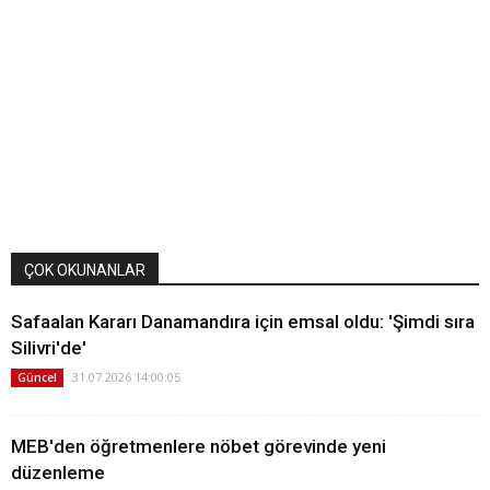
ÇOK OKUNANLAR
Safaalan Kararı Danamandıra için emsal oldu: 'Şimdi sıra
Silivri'de'
31.07.2026 14:00:05
Güncel
MEB'den öğretmenlere nöbet görevinde yeni
düzenleme