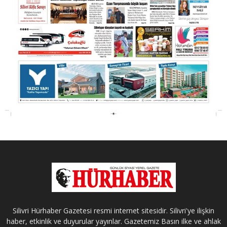
Silivri Hürhaber Gazetesi resmi internet sitesidir. Silivri'ye ilişkin
haber, etkinlik ve duyurular yayınlar. Gazetemiz Basın ilke ve ahlak