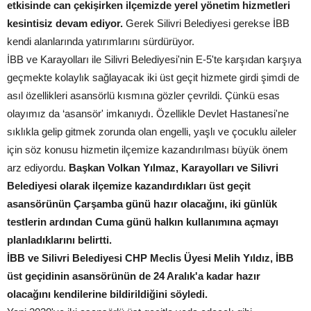
etkisinde can çekişirken ilçemizde yerel yönetim hizmetleri
kesintisiz devam ediyor.
Gerek Silivri Belediyesi gerekse İBB
kendi alanlarında yatırımlarını sürdürüyor.
İBB ve Karayolları ile Silivri Belediyesi'nin E-5'te karşıdan karşıya
geçmekte kolaylık sağlayacak iki üst geçit hizmete girdi şimdi de
asıl özellikleri asansörlü kısmına gözler çevrildi. Çünkü esas
olayımız da ‘asansör' imkanıydı. Özellikle Devlet Hastanesi'ne
sıklıkla gelip gitmek zorunda olan engelli, yaşlı ve çocuklu aileler
için söz konusu hizmetin ilçemize kazandırılması büyük önem
arz ediyordu.
Başkan Volkan Yılmaz, Karayolları ve Silivri
Belediyesi olarak ilçemize kazandırdıkları üst geçit
asansörünün Çarşamba günü hazır olacağını, iki günlük
testlerin ardından Cuma günü halkın kullanımına açmayı
planladıklarını belirtti.
İBB ve Silivri Belediyesi CHP Meclis Üyesi Melih Yıldız, İBB
üst geçidinin asansörünün de 24 Aralık'a kadar hazır
olacağını kendilerine bildirildiğini söyledi.