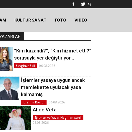
ŞAM
KÜLTÜR SANAT
FOTO
VİDEO
YAZARLAR
“Kim kazandı?”, “Kim hizmet etti?”
sorusuyla yer değiştiriyor…
06.08.2026
Sevginar Sali
İşlemler yasaya uygun ancak
memlekette uyulacak yasa
kalmamış
06.08.2026
İbrahim Kömür
Ahde Vefa
Eğitmen ve Yazar Nagihan Şanlı
05.08.2026