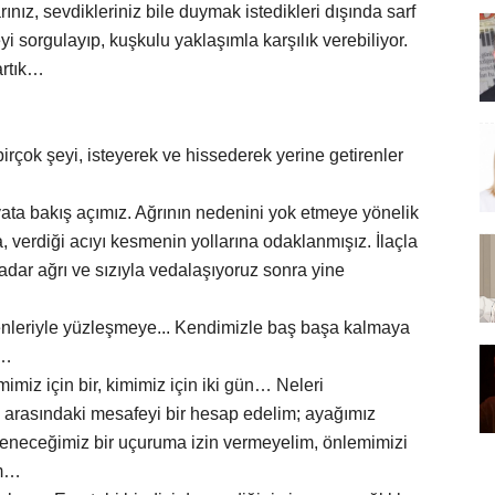
nız, sevdikleriniz bile duymak istedikleri dışında sarf
i sorgulayıp, kuşkulu yaklaşımla karşılık verebiliyor.
artık…
irçok şeyi, isteyerek ve hissederek yerine getirenler
hayata bakış açımız. Ağrının nedenini yok etmeye yönelik
, verdiği acıyı kesmenin yollarına odaklanmışız. İlaçla
adar ağrı ve sızıyla vedalaşıyoruz sonra yine
nleriyle yüzleşmeye... Kendimizle baş başa kalmaya
ş…
miz için bir, kimimiz için iki gün… Neleri
iz arasındaki mesafeyi bir hesap edelim; ayağımız
neceğimiz bir uçuruma izin vermeyelim, önlemimizi
ım…