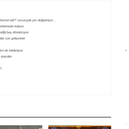
izmet etti?” sorusuyla yer değiştiriyor…
 beklemede kalıyor
rafiği baş döndürüyor
dair son gelişmeler
ri de etkileniyor
isterdim
?