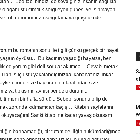
lan… Eee tabi bir dizi de sevdiğiniz insanın sağlıkla
e olağanüstü cimrilik sergileyen güneşi ve ısınmayan
atı ve ruh durumumuzu sorgulamaya girişmemde…
ıyorum bu romanın sonu ile ilgili çünkü gerçek bir hayat
in yaşam öyküsü… Bu kadının yaşadığı hayatsa, ben
lık ediyorum gibi deli sorular aklımda… Cevabı merak
S
 Hani suç üstü yakalandığınızda, kabahatinizi inkar
ol
yken bunu size haykıran biri tarafından size
G
ız ya tıpkısının aynısı bendeki durum...
itirmem bir hafta sürdü... Sebebi sonunu bilip de
M
kumak zorunda kalmamdan kaçış… Kitabın sayfalarını
y
rip okuyacağım! Sanki kitabı ne kadar yavaş okursam
E
ığın barınamadığı, bir tutam deliliğin hükümdarlığında
ınızın sona ermesini daha üzücü bir hale getiriyor…