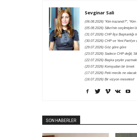
Sevginar Sali
(06.08.2026) “Kim kazandı?”, “Kim h
(05.08.2026) Silivri’nin seçilmişleri
(31.07.2026) CHP İlçe Başkanlığı t
(30.07.2026) CHP ve Yeni Parti’ye 
(29.07.2026) Göz göre göre
(23.07.2026) Sadece CHP değil, Siliv
(22.07.2026) Başka şeyler yazmak 
(20.07.2026) Komşudan bir örnek
(17.07.2026) Peki meclis ne olacak
(16.07.2026) Bir vizyon meselesi!
SON HABERLER