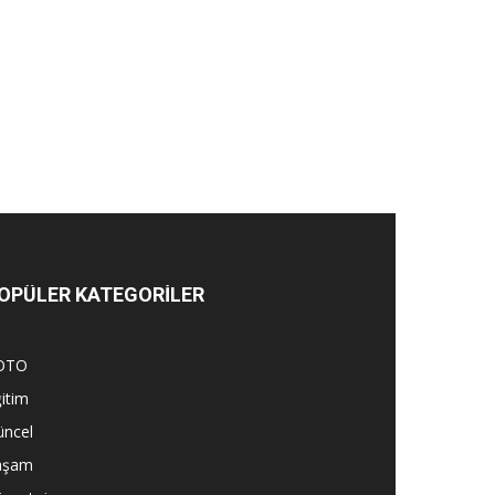
OPÜLER KATEGORİLER
OTO
itim
üncel
aşam