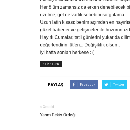
Her ölüm zamansız da erken denebilecek b
üzülme, gel de varlık sebebini sorgulama…
Uzun lafın kısası; benim açımdan en hayırlı
güzel haberler ve gelişmeler ile huzurunuz
Hayırlı Cumalar; tatil günlerini yukarıda di
değerlendirin lütfen... Değişiklik olsun…
İyi hafta sonları herkese : (
ETİKETLER
PAYLAŞ
Facebook
Twitter
« Önceki
Yarım Pekin Ördeği