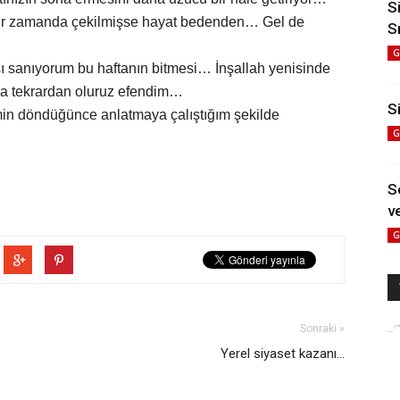
S
ir zamanda çekilmişse hayat bedenden… Gel de
S
G
sı sanıyorum bu haftanın bitmesi… İnşallah yenisinde
da tekrardan oluruz efendim…
Si
limin döndüğünce anlatmaya çalıştığım şekilde
G
S
ve
G
Sonraki »
Yerel siyaset kazanı...