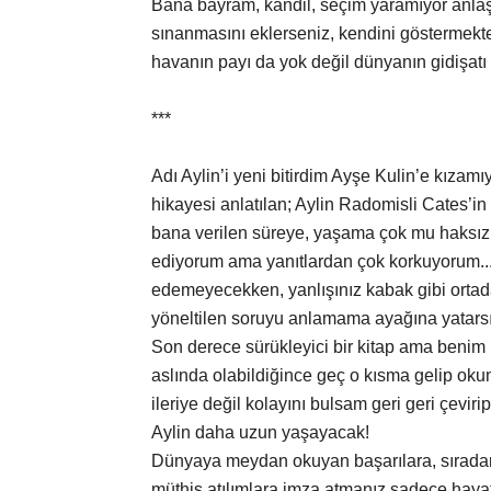
Bana bayram, kandil, seçim yaramıyor anlaşı
sınanmasını eklerseniz, kendini göstermekt
havanın payı da yok değil dünyanın gidiş
***
Adı Aylin’i yeni bitirdim Ayşe Kulin’e kızam
hikayesi anlatılan; Aylin Radomisli Cates’
bana verilen süreye, yaşama çok mu haksız
ediyorum ama yanıtlardan çok korkuyorum...
edemeyecekken, yanlışınız kabak gibi ortada
yöneltilen soruyu anlamama ayağına yatarsın
Son derece sürükleyici bir kitap ama benim b
aslında olabildiğince geç o kısma gelip o
ileriye değil kolayını bulsam geri geri çevi
Aylin daha uzun yaşayacak!
Dünyaya meydan okuyan başarılara, sıradanl
müthiş atılımlara imza atmanız sadece hayat