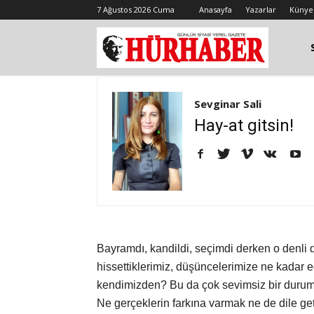
7 Ağustos 2026 Cuma
Anasayfa
Yazarlar
Künye
Sevginar Sali
Hay-at gitsin!
Bayramdı, kandildi, seçimdi derken o denli 
hissettiklerimiz, düşüncelerimize ne kadar eğil
kendimizden? Bu da çok sevimsiz bir dur
Ne gerçeklerin farkına varmak ne de dile get