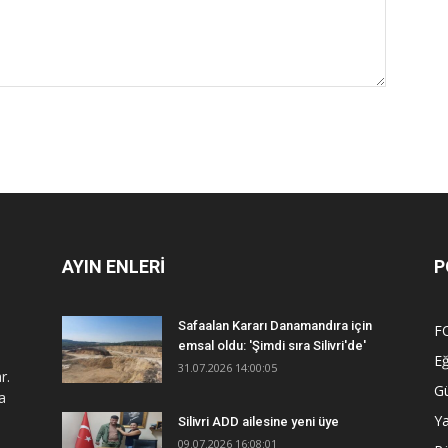
AYIN ENLERİ
P
Safaalan Kararı Danamandıra için
F
emsal oldu: 'Şimdi sıra Silivri'de'
Eğ
31.07.2026 14:00:05
r.
G
a
Y
Silivri ADD ailesine yeni üye
09.07.2026 16:08:01