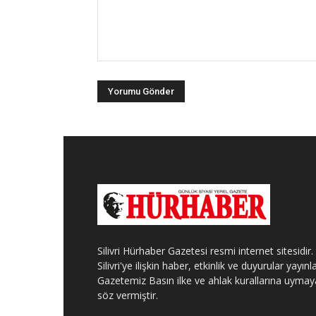
Silivri Hürhaber Gazetesi resmi internet sitesidir.
Silivri'ye ilişkin haber, etkinlik ve duyurular yayınla
Gazetemiz Basın ilke ve ahlak kurallarına uymay
söz vermiştir.