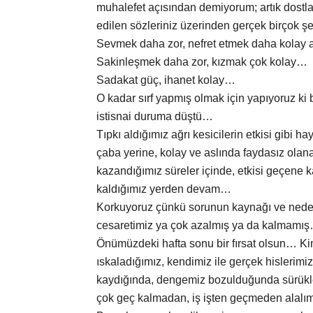
muhalefet açısından demiyorum; artık dostları
edilen sözleriniz üzerinden gerçek birçok şey
Sevmek daha zor, nefret etmek daha kolay 
Sakinleşmek daha zor, kızmak çok kolay…
Sadakat güç, ihanet kolay…
O kadar sırf yapmış olmak için yapıyoruz ki b
istisnai duruma düştü…
Tıpkı aldığımız ağrı kesicilerin etkisi gibi 
çaba yerine, kolay ve aslında faydasız olana
kazandığımız süreler içinde, etkisi geçene k
kaldığımız yerden devam…
Korkuyoruz çünkü sorunun kaynağı ve nede
cesaretimiz ya çok azalmış ya da kalmamı
Önümüzdeki hafta sonu bir fırsat olsun… Kimi
ıskaladığımız, kendimiz ile gerçek hislerim
kaydığında, dengemiz bozulduğunda sürükle
çok geç kalmadan, iş işten geçmeden alal