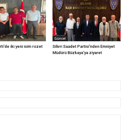
Güncel
rti'de iki yeni isim rozet
Silivri Saadet Partisi'nden Emniyet
Müdürü Büzkaya'ya ziyaret