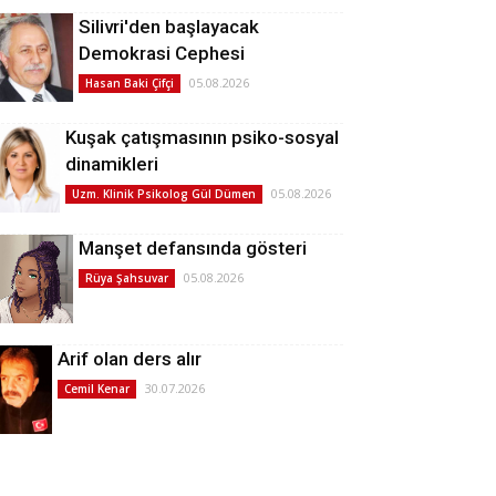
Silivri'den başlayacak
Demokrasi Cephesi
05.08.2026
Hasan Baki Çifçi
Kuşak çatışmasının psiko-sosyal
dinamikleri
05.08.2026
Uzm. Klinik Psikolog Gül Dümen
Manşet defansında gösteri
05.08.2026
Rüya Şahsuvar
Arif olan ders alır
30.07.2026
Cemil Kenar