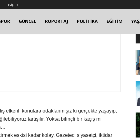
İletişim
SPOR
GÜNCEL
RÖPORTAJ
POLİTİKA
EĞİTİM
YA
dış etkenli konulara odaklanmışız ki gerçekte yaşayıp,
ebiliyoruz tartışılır. Yoksa bilinçli bir kaçış mı
um…
irmek eskisi kadar kolay. Gazeteci siyasetçi, iktidar