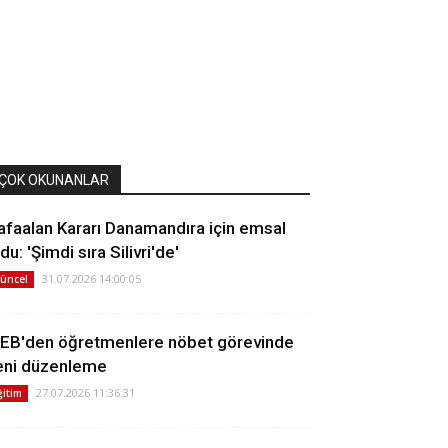
ÇOK OKUNANLAR
afaalan Kararı Danamandıra için emsal
du: 'Şimdi sıra Silivri'de'
31.07.2026 14:00:05
üncel
EB'den öğretmenlere nöbet görevinde
eni düzenleme
27.07.2026 11:36:31
ğitim