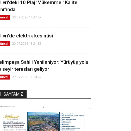
ilivri'deki 10 Plaj 'Mükemmel' Kalite
ınıfında
20.07.2026 14:37:57
üncel
livri'de elektrik kesintisi
20.07.2026 13:21:32
üncel
elimpaşa Sahili Yenileniyor: Yürüyüş yolu
 seyir terasları geliyor
27.07.2026 11:54:24
üncel
1. SAYFAMIZ