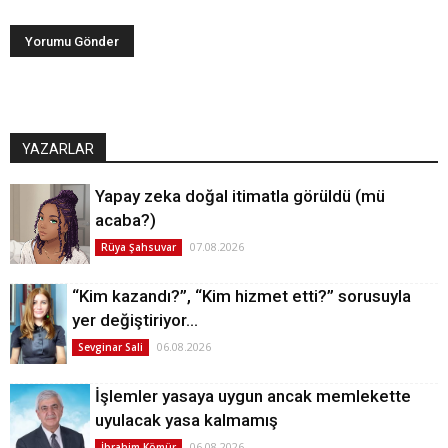
YAZARLAR
Yapay zeka doğal itimatla görüldü (mü
acaba?)
07.08.2026
Rüya Şahsuvar
“Kim kazandı?”, “Kim hizmet etti?” sorusuyla
yer değiştiriyor…
06.08.2026
Sevginar Sali
İşlemler yasaya uygun ancak memlekette
uyulacak yasa kalmamış
06.08.2026
İbrahim Kömür