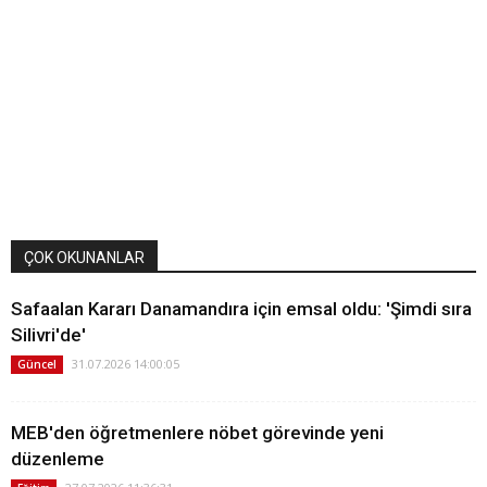
ÇOK OKUNANLAR
Safaalan Kararı Danamandıra için emsal oldu: 'Şimdi sıra
Silivri'de'
31.07.2026 14:00:05
Güncel
MEB'den öğretmenlere nöbet görevinde yeni
düzenleme