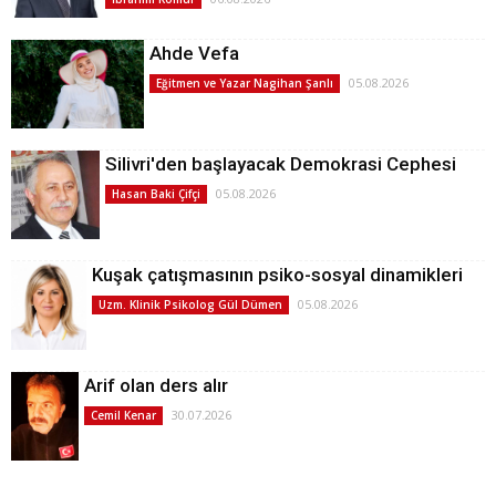
Ahde Vefa
05.08.2026
Eğitmen ve Yazar Nagihan Şanlı
Silivri'den başlayacak Demokrasi Cephesi
05.08.2026
Hasan Baki Çifçi
Kuşak çatışmasının psiko-sosyal dinamikleri
05.08.2026
Uzm. Klinik Psikolog Gül Dümen
Arif olan ders alır
30.07.2026
Cemil Kenar