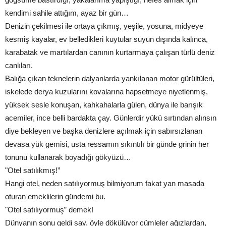
kendimi sahile attığım, ayaz bir gün…
Denizin çekilmesi ile ortaya çıkmış, yeşile, yosuna, midyeye
kesmiş kayalar, ev belledikleri kuytular suyun dışında kalınca,
karabatak ve martılardan canının kurtarmaya çalışan türlü deniz
canlıları.
Balığa çıkan teknelerin dalyanlarda yankılanan motor gürültüleri,
iskelede derya kuzularını kovalarına hapsetmeye niyetlenmiş,
yüksek sesle konuşan, kahkahalarla gülen, dünya ile barışık
acemiler, ince belli bardakta çay. Günlerdir yükü sırtından alınsın
diye bekleyen ve başka denizlere açılmak için sabırsızlanan
devasa yük gemisi, usta ressamın sıkıntılı bir günde grinin her
tonunu kullanarak boyadığı gökyüzü…
"Otel satılıkmış!”
Hangi otel, neden satılıyormuş bilmiyorum fakat yan masada
oturan emeklilerin gündemi bu.
"Otel satılıyormuş” demek!
Dünyanın sonu geldi say, öyle dökülüyor cümleler ağızlardan,