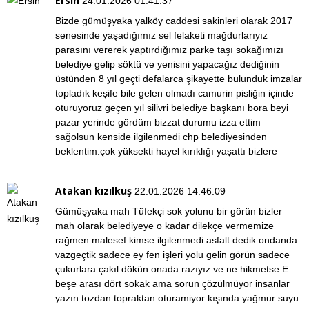
Ersin
24.01.2026 01:41:37
Bizde gümüşyaka yalköy caddesi sakinleri olarak 2017
senesinde yaşadığımız sel felaketi mağdurlarıyız
parasını vererek yaptırdığımız parke taşı sokağımızı
belediye gelip söktü ve yenisini yapacağız dediğinin
üstünden 8 yıl geçti defalarca şikayette bulunduk imzalar
topladık keşife bile gelen olmadı camurin pisliğin içinde
oturuyoruz geçen yıl silivri belediye başkanı bora beyi
pazar yerinde gördüm bizzat durumu izza ettim
sağolsun kenside ilgilenmedi chp belediyesinden
beklentim.çok yüksekti hayel kırıklığı yaşattı bizlere
Atakan kızılkuş
22.01.2026 14:46:09
Gümüşyaka mah Tüfekçi sok yolunu bir görün bizler
mah olarak belediyeye o kadar dilekçe vermemize
rağmen malesef kimse ilgilenmedi asfalt dedik ondanda
vazgeçtik sadece ey fen işleri yolu gelin görün sadece
çukurlara çakıl dökün onada razıyız ve ne hikmetse E
beşe arası dört sokak ama sorun çözülmüyor insanlar
yazın tozdan topraktan oturamiyor kışında yağmur suyu