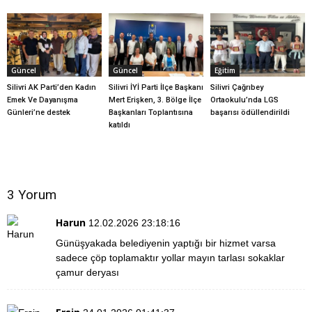
Güncel
Güncel
Eğitim
Silivri AK Parti’den Kadın
Silivri İYİ Parti İlçe Başkanı
Silivri Çağrıbey
Emek Ve Dayanışma
Mert Erişken, 3. Bölge İlçe
Ortaokulu’nda LGS
Günleri’ne destek
Başkanları Toplantısına
başarısı ödüllendirildi
katıldı
3 Yorum
Harun
12.02.2026 23:18:16
Günüşyakada belediyenin yaptığı bir hizmet varsa
sadece çöp toplamaktır yollar mayın tarlası sokaklar
çamur deryası