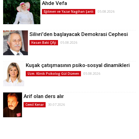
Ahde Vefa
05.08.2026
Eğitmen ve Yazar Nagihan Şanlı
Silivri'den başlayacak Demokrasi Cephesi
05.08.2026
Hasan Baki Çifçi
Kuşak çatışmasının psiko-sosyal dinamikleri
05.08.2026
Uzm. Klinik Psikolog Gül Dümen
Arif olan ders alır
30.07.2026
Cemil Kenar