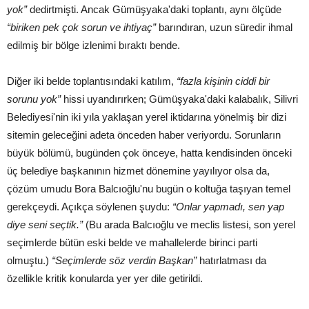
yok”
dedirtmişti. Ancak Gümüşyaka'daki toplantı, aynı ölçüde
“biriken pek çok sorun ve ihtiyaç”
barındıran, uzun süredir ihmal
edilmiş bir bölge izlenimi bıraktı bende.
Diğer iki belde toplantısındaki katılım,
“fazla kişinin ciddi bir
sorunu yok”
hissi uyandırırken; Gümüşyaka'daki kalabalık, Silivri
Belediyesi'nin iki yıla yaklaşan yerel iktidarına yönelmiş bir dizi
sitemin geleceğini adeta önceden haber veriyordu. Sorunların
büyük bölümü, bugünden çok önceye, hatta kendisinden önceki
üç belediye başkanının hizmet dönemine yayılıyor olsa da,
çözüm umudu Bora Balcıoğlu'nu bugün o koltuğa taşıyan temel
gerekçeydi. Açıkça söylenen şuydu:
“Onlar yapmadı, sen yap
diye seni seçtik.”
(Bu arada Balcıoğlu ve meclis listesi, son yerel
seçimlerde bütün eski belde ve mahallelerde birinci parti
olmuştu.)
“Seçimlerde söz verdin Başkan”
hatırlatması da
özellikle kritik konularda yer yer dile getirildi.