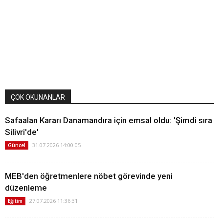
ÇOK OKUNANLAR
Safaalan Kararı Danamandıra için emsal oldu: 'Şimdi sıra
Silivri'de'
31.07.2026 14:00:05
Güncel
MEB'den öğretmenlere nöbet görevinde yeni
düzenleme
27.07.2026 11:36:31
Eğitim