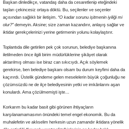
Başkan dinledikçe, vatandaş daha da cesaretlenip eteğindeki
taşları çekincesiz ortaya döktü. Bu, seçilenler ve seçenler
açısından sağlıklı bir iletişim.
“O kadar sorunu işitmenin iyiliği mi
olur?”
demeyin. Aksine; size zaman kazandırır, anlayış sağlar ve
iktidar gerekçelerinizi yerine getirmenin yolunu kolaylaştırır.
Toplantıda dile getirilen pek çok sorunun, belediye başkanına
iletilmeden önce ilgili birim müdürlüklerine şikâyet olarak
aktarılmış olması ise biraz can sıkıcıydı. Açık söylemek
gerekirse, ben belediye başkanı olsam bu durum keyfimi daha da
kaçırırdı. Üstelik gündeme gelen meselelerin büyük çoğunluğu ne
çözümsüzdü ne de ilçe belediyesinin yetki ve imkânlarını aşan
konulardı. Ama çözülmemişti işte…
Korkarım bu kadar basit gibi görünen ihtiyaçların
karşılanamamasının önündeki temel engel ekonomik. Bu da
muhalefetin ve aklıselim herkesin uzun zamandır iktidara yönelik