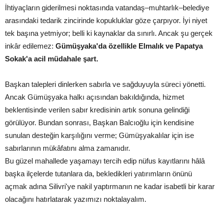
İhtiyaçların giderilmesi noktasında vatandaş–muhtarlık–belediye
arasındaki tedarik zincirinde kopukluklar göze çarpıyor. İyi niyet
tek başına yetmiyor; belli ki kaynaklar da sınırlı. Ancak şu gerçek
inkâr edilemez:
Gümüşyaka'da özellikle Elmalık ve Papatya
Sokak'a acil müdahale şart.
Başkan talepleri dinlerken sabırla ve sağduyuyla süreci yönetti.
Ancak Gümüşyaka halkı açısından bakıldığında, hizmet
beklentisinde verilen sabır kredisinin artık sonuna gelindiği
görülüyor. Bundan sonrası, Başkan Balcıoğlu için kendisine
sunulan desteğin karşılığını verme; Gümüşyakalılar için ise
sabırlarının mükâfatını alma zamanıdır.
Bu güzel mahallede yaşamayı tercih edip nüfus kayıtlarını hâlâ
başka ilçelerde tutanlara da, bekledikleri yatırımların önünü
açmak adına Silivri'ye nakil yaptırmanın ne kadar isabetli bir karar
olacağını hatırlatarak yazımızı noktalayalım.