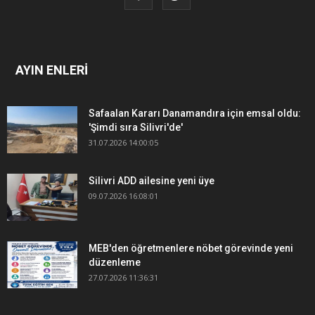
AYIN ENLERİ
Safaalan Kararı Danamandıra için emsal oldu:
'Şimdi sıra Silivri'de'
31.07.2026 14:00:05
Silivri ADD ailesine yeni üye
09.07.2026 16:08:01
MEB'den öğretmenlere nöbet görevinde yeni
düzenleme
27.07.2026 11:36:31