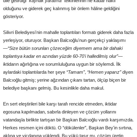
dile getirdiği
“kaynak yaratma”
telkinlerinin ne kadar haklı
olduğunu ve giderek geç kalınmış bir önlem hâline geldiğini
gösteriyor.
Silivri Belediyesi'nin mahalle toplantıları formatı giderek daha fazla
yerleşiyor, oturuyor. Başkan Balcıoğlu'nun gerçekçi yaklaşımı
—
“Size bütün sorunları çözeceğim diyemem ama bir dahaki
toplantıya kadar en azından yüzde 60-70'i halledilmiş olur”
—
iktidarın ağırlığına ve sorumluluğuna uygun bir söylemdi. İlk
aylardaki toplantılarda her şeye
“Tamam”
,
“Hemen yaparız”
diyen
Balcıoğlu gitmiş; yerine ağzından çıkanı tartan, ölçüp biçen bir
belediye başkanı gelmiş. Bu kesinlikle daha makul.
En sert eleştirileri bile karşı tarafı rencide etmeden, iktidar
egosuna kapılmadan, sabırla dinleyen ve çözüm yollarını
vatandaşla birlikte tartışan bir Başkan Balcıoğlu vardı karşımızda.
Herkes resmen içini döktü. O “dökülenler”, Başkan Bey'in sırtına,
aklına ve vicdanına yüklendi. Bu yükü taşır mı, çözüm üretip