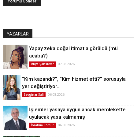
YAZARLAR
Yapay zeka doğal itimatla görüldü (mü
acaba?)
07.08.2026
Rüya Şahsuvar
“Kim kazandı?”, “Kim hizmet etti?” sorusuyla
yer değiştiriyor…
06.08.2026
Sevginar Sali
İşlemler yasaya uygun ancak memlekette
uyulacak yasa kalmamış
06.08.2026
İbrahim Kömür