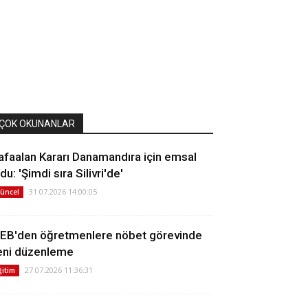
ÇOK OKUNANLAR
afaalan Kararı Danamandıra için emsal
du: 'Şimdi sıra Silivri'de'
31.07.2026 14:00:05
üncel
EB'den öğretmenlere nöbet görevinde
eni düzenleme
27.07.2026 11:36:31
ğitim