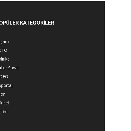
OPÜLER KATEGORİLER
aşam
OTO
litika
ltür Sanat
İDEO
öportaj
por
üncel
itim