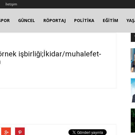
İletişim
SPOR
GÜNCEL
RÖPORTAJ
POLİTİKA
EĞİTİM
YA
nek işbirliği;İkidar/muhalefet-
n