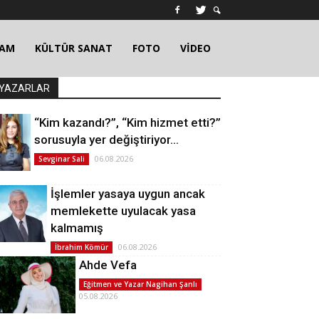
ŞAM
KÜLTÜR SANAT
FOTO
VİDEO
YAZARLAR
“Kim kazandı?”, “Kim hizmet etti?”
sorusuyla yer değiştiriyor…
06.08.2026
Sevginar Sali
İşlemler yasaya uygun ancak
memlekette uyulacak yasa
kalmamış
06.08.2026
İbrahim Kömür
Ahde Vefa
Eğitmen ve Yazar Nagihan Şanlı
05.08.2026