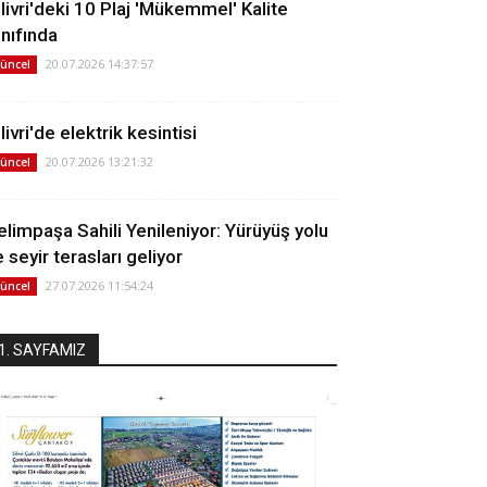
ilivri'deki 10 Plaj 'Mükemmel' Kalite
ınıfında
20.07.2026 14:37:57
üncel
livri'de elektrik kesintisi
20.07.2026 13:21:32
üncel
elimpaşa Sahili Yenileniyor: Yürüyüş yolu
 seyir terasları geliyor
27.07.2026 11:54:24
üncel
1. SAYFAMIZ