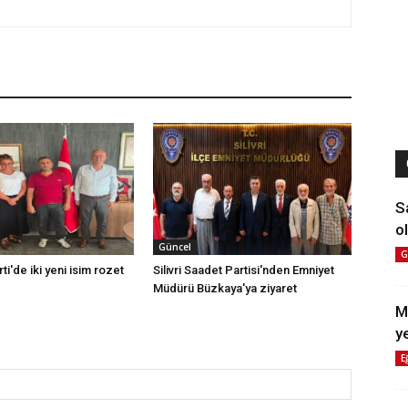
S
ol
Güncel
G
rti'de iki yeni isim rozet
Silivri Saadet Partisi'nden Emniyet
Müdürü Büzkaya'ya ziyaret
M
y
E