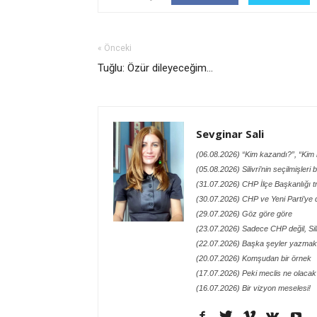
« Önceki
Tuğlu: Özür dileyeceğim...
Sevginar Sali
(06.08.2026) “Kim kazandı?”, “Kim h
(05.08.2026) Silivri’nin seçilmişleri
(31.07.2026) CHP İlçe Başkanlığı t
(30.07.2026) CHP ve Yeni Parti’ye 
(29.07.2026) Göz göre göre
(23.07.2026) Sadece CHP değil, Siliv
(22.07.2026) Başka şeyler yazmak 
(20.07.2026) Komşudan bir örnek
(17.07.2026) Peki meclis ne olacak
(16.07.2026) Bir vizyon meselesi!