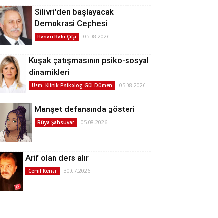
Silivri'den başlayacak
Demokrasi Cephesi
05.08.2026
Hasan Baki Çifçi
Kuşak çatışmasının psiko-sosyal
dinamikleri
05.08.2026
Uzm. Klinik Psikolog Gül Dümen
Manşet defansında gösteri
05.08.2026
Rüya Şahsuvar
Arif olan ders alır
30.07.2026
Cemil Kenar