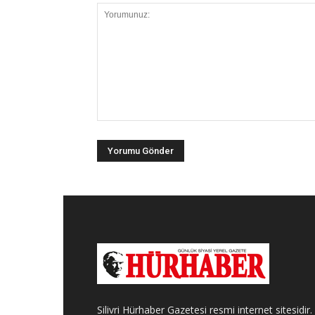
Silivri Hürhaber Gazetesi resmi internet sitesidir.