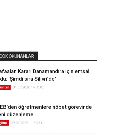
ÇOK OKUNANLAR
afaalan Kararı Danamandıra için emsal
du: 'Şimdi sıra Silivri'de'
31.07.2026 14:00:05
üncel
EB'den öğretmenlere nöbet görevinde
eni düzenleme
27.07.2026 11:36:31
ğitim