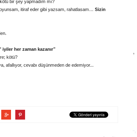
 kötü bir şey yapmadım mı?
soyunsam, itiraf eder gibi yazsam, rahatlasam…
Sizin
den.
" iyiler her zaman kazanır”
öre; kötü?
a, afallıyor, cevabı düşünmeden de edemiyor...