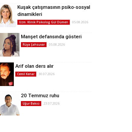
Kuşak çatışmasının psiko-sosyal
dinamikleri
05.08.2026
Uzm. Klinik Psikolog Gül Dümen
Manşet defansında gösteri
05.08.2026
Rüya Şahsuvar
Arif olan ders alır
30.07.2026
Cemil Kenar
20 Temmuz ruhu
23.07.2026
Uğur Bakıcı