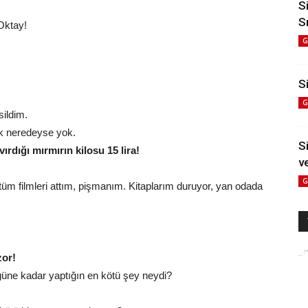
S
S
 Oktay!
G
Si
G
ildim.
ık neredeyse yok.
S
ırdığı mırmırın kilosu 15 lira!
v
G
üm filmleri attım, pişmanım. Kitaplarım duruyor, yan odada
zor!
güne kadar yaptığın en kötü şey neydi?