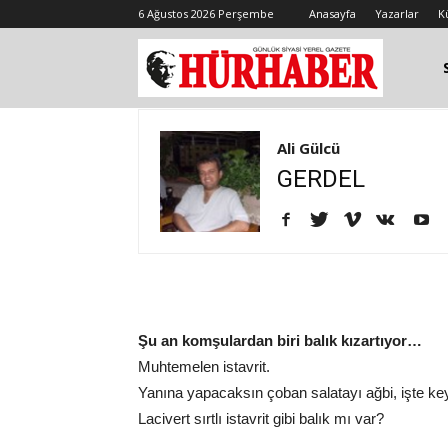
6 Ağustos 2026 Perşembe
Anasayfa
Yazarlar
K
Ali Gülcü
GERDEL
Şu an komşulardan biri balık kızartıyor…
Muhtemelen istavrit.
Yanına yapacaksın çoban salatayı ağbi, işte k
Lacivert sırtlı istavrit gibi balık mı var?