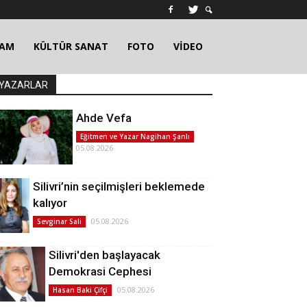
ŞAM
KÜLTÜR SANAT
FOTO
VİDEO
YAZARLAR
Ahde Vefa
Eğitmen ve Yazar Nagihan Şanlı
05.08.2026
Silivri’nin seçilmişleri beklemede
kalıyor
05.08.2026
Sevginar Sali
Silivri'den başlayacak
Demokrasi Cephesi
05.08.2026
Hasan Baki Çifçi