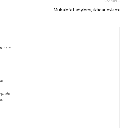
Sonraki »
Muhalefet söylemi, iktidar eylemi
n sürer
lar
uşmalar
di?