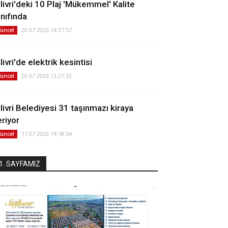
ilivri'deki 10 Plaj 'Mükemmel' Kalite
ınıfında
20.07.2026 14:37:57
üncel
livri'de elektrik kesintisi
20.07.2026 13:21:32
üncel
ilivri Belediyesi 31 taşınmazı kiraya
eriyor
17.07.2026 14:18:54
üncel
1. SAYFAMIZ