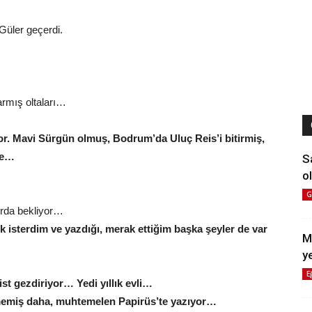
Güler geçerdi.
rmış oltaları…
ıyor. Mavi Sürgün olmuş, Bodrum’da Uluç Reis’i bitirmiş,
re…
S
ol
G
zırda bekliyor…
ek isterdim ve yazdığı, merak ettiğim başka şeyler de var
M
y
E
st gezdiriyor… Yedi yıllık evli…
yememiş daha, muhtemelen Papirüs’te yazıyor…