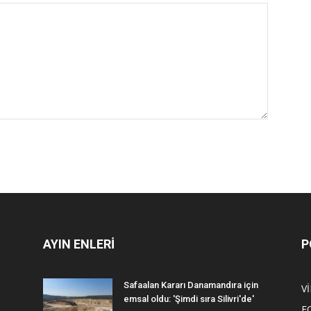
AYIN ENLERİ
P
Safaalan Kararı Danamandıra için
V
emsal oldu: 'Şimdi sıra Silivri'de'
F