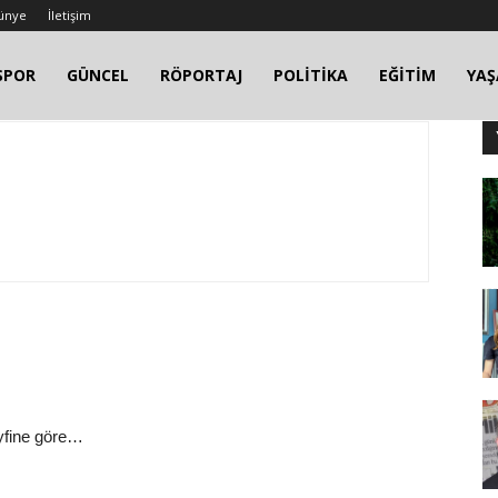
ünye
İletişim
SPOR
GÜNCEL
RÖPORTAJ
POLİTİKA
EĞİTİM
YA
eyfine göre…