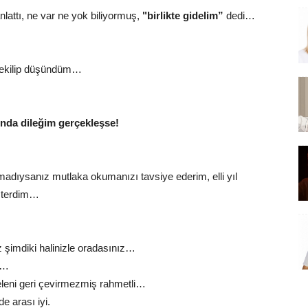
nlattı, ne var ne yok biliyormuş,
"birlikte gidelim”
dedi…
 çekilip düşündüm…
unda dileğim gerçekleşse!
madıysanız mutlaka okumanızı tavsiye ederim, elli yıl
isterdim…
 şimdiki halinizle oradasınız…
m…
eleni geri çevirmezmiş rahmetli…
e arası iyi.