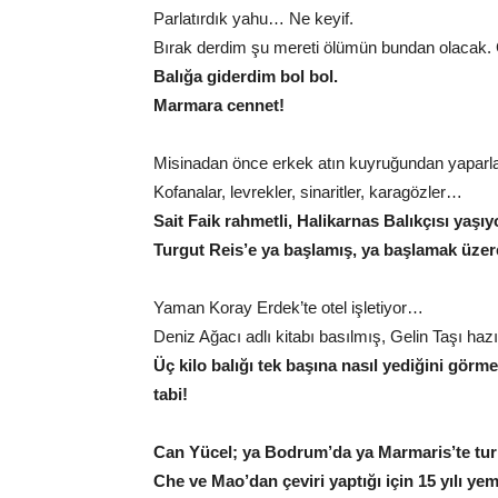
Parlatırdık yahu… Ne keyif.
Bırak derdim şu mereti ölümün bundan olacak. 
Balığa giderdim bol bol.
Marmara cennet!
Misinadan önce erkek atın kuyruğundan yaparla
Kofanalar, levrekler, sinaritler, karagözler…
Sait Faik rahmetli, Halikarnas Balıkçısı yaş
Turgut Reis’e ya başlamış, ya başlamak üze
Yaman Koray Erdek’te otel işletiyor…
Deniz Ağacı adlı kitabı basılmış, Gelin Taşı ha
Üç kilo balığı tek başına nasıl yediğini görm
tabi!
Can Yücel; ya Bodrum’da ya Marmaris’te turi
Che ve Mao’dan çeviri yaptığı için 15 yılı 