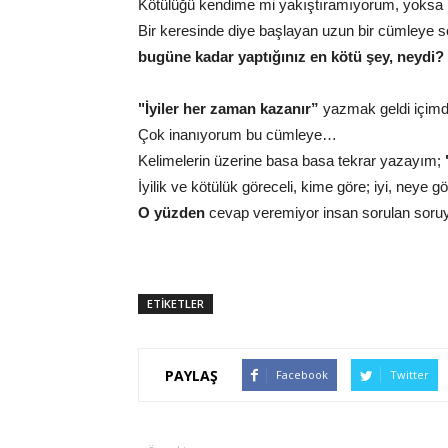
Kötülüğü kendime mi yakıştıramıyorum, yoksa
Bir keresinde diye başlayan uzun bir cümleye 
bugüne kadar yaptığınız en kötü şey, neydi?
"İyiler her zaman kazanır”
yazmak geldi içim
Çok inanıyorum bu cümleye…
Kelimelerin üzerine basa basa tekrar yazayım;
İyilik ve kötülük göreceli, kime göre; iyi, neye g
O yüzden
cevap veremiyor insan sorulan soruy
ETİKETLER
PAYLAŞ
Facebook
Twitter