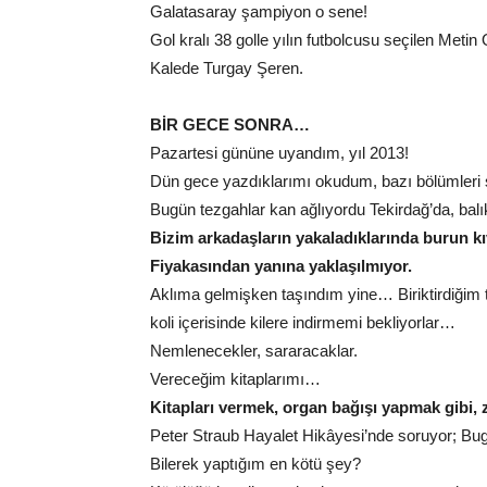
Galatasaray şampiyon o sene!
Gol kralı 38 golle yılın futbolcusu seçilen Metin
Kalede Turgay Şeren.
BİR GECE SONRA…
Pazartesi gününe uyandım, yıl 2013!
Dün gece yazdıklarımı okudum, bazı bölümleri s
Bugün tezgahlar kan ağlıyordu Tekirdağ’da, bal
Bizim arkadaşların yakaladıklarında burun kıv
Fiyakasından yanına yaklaşılmıyor.
Aklıma gelmişken taşındım yine… Biriktirdiğim t
koli içerisinde kilere indirmemi bekliyorlar…
Nemlenecekler, sararacaklar.
Vereceğim kitaplarımı…
Kitapları vermek, organ bağışı yapmak gibi, 
Peter Straub Hayalet Hikâyesi’nde soruyor; Bu
Bilerek yaptığım en kötü şey?