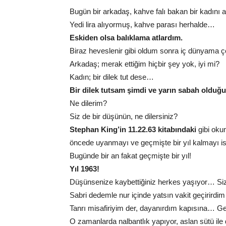
Bugün bir arkadaş, kahve falı bakan bir kadını a
Yedi lira alıyormuş, kahve parası herhalde…
Eskiden olsa balıklama atlardım.
Biraz heveslenir gibi oldum sonra iç dünyama
Arkadaş; merak ettiğim hiçbir şey yok, iyi mi?
Kadın; bir dilek tut dese…
Bir dilek tutsam şimdi ve yarın sabah olduğ
Ne dilerim?
Siz de bir düşünün, ne dilersiniz?
Stephan King’in 11.22.63 kitabındaki
gibi oku
öncede uyanmayı ve geçmişte bir yıl kalmayı 
Bugünde bir an fakat geçmişte bir yıl!
Yıl 1963!
Düşünsenize kaybettiğiniz herkes yaşıyor… Siz
Sabri dedemle nur içinde yatsın vakit geçirirdi
Tanrı misafiriyim der, dayanırdım kapısına… G
O zamanlarda nalbantlık yapıyor, aslan sütü ile d