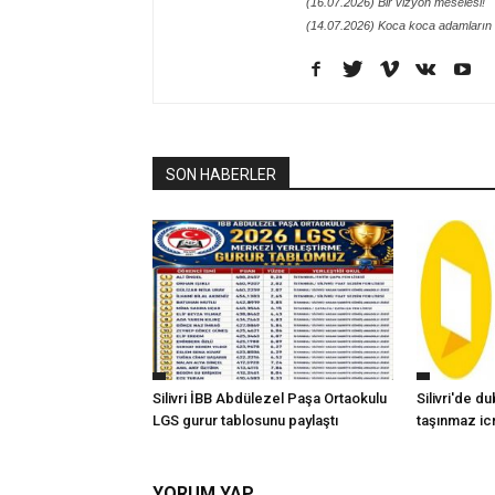
(16.07.2026) Bir vizyon meselesi!
(14.07.2026) Koca koca adamların 
SON HABERLER
Silivri İBB Abdülezel Paşa Ortaokulu
Silivri'de d
LGS gurur tablosunu paylaştı
taşınmaz icr
YORUM YAP