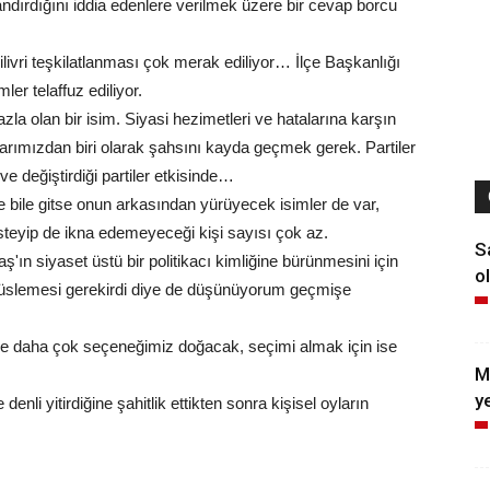
dırdığını iddia edenlere verilmek üzere bir cevap borcu
ivri teşkilatlanması çok merak ediliyor… İlçe Başkanlığı
r telaffuz ediliyor.
zla olan bir isim. Siyasi hezimetleri ve hatalarına karşın
cılarımızdan biri olarak şahsını kayda geçmek gerek. Partiler
ve değiştirdiği partiler etkisinde…
e bile gitse onun arkasından yürüyecek isimler de var,
teyip de ikna edemeyeceği kişi sayısı çok az.
S
ş'ın siyaset üstü bir politikacı kimliğine bürünmesini için
ol
ğüslemesi gerekirdi diye de düşünüyorum geçmişe
ükçe daha çok seçeneğimiz doğacak, seçimi almak için ise
M
y
enli yitirdiğine şahitlik ettikten sonra kişisel oyların