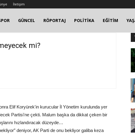
ünye
İletişim
SPOR
GÜNCEL
RÖPORTAJ
POLİTİKA
EĞİTİM
YA
lmeyecek mi?
onra Elif Koryürek'in kurucular İl Yönetim kurulunda yer
lecek Partisi'ne çekti. Malum başka da dikkat çeken bir
tışlarını hızlandıracak düzeyde…
bekliyor” deniyor, AK Parti de onu bekliyor galiba keza