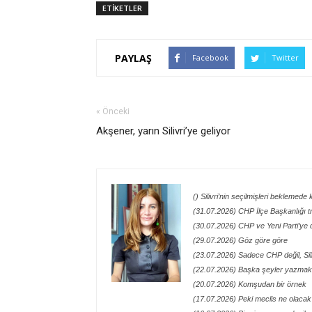
ETİKETLER
PAYLAŞ
Facebook
Twitter
« Önceki
Akşener, yarın Silivri’ye geliyor
() Silivri’nin seçilmişleri beklemede 
(31.07.2026) CHP İlçe Başkanlığı t
(30.07.2026) CHP ve Yeni Parti’ye 
(29.07.2026) Göz göre göre
(23.07.2026) Sadece CHP değil, Siliv
(22.07.2026) Başka şeyler yazmak 
(20.07.2026) Komşudan bir örnek
(17.07.2026) Peki meclis ne olacak