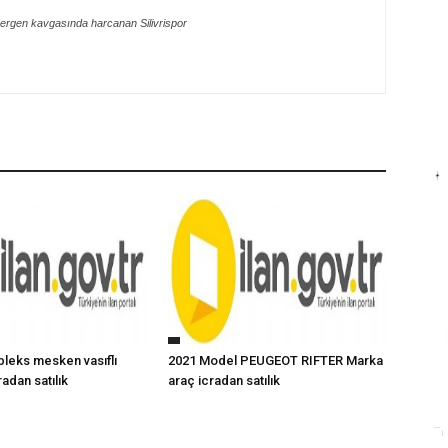
ergen kavgasında harcanan Silivrispor
ubleks mesken vasıflı
2021 Model PEUGEOT RIFTER Marka
adan satılık
araç icradan satılık