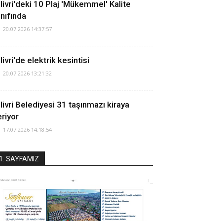
ilivri'deki 10 Plaj 'Mükemmel' Kalite
ınıfında
20.07.2026 14:37:57
livri'de elektrik kesintisi
20.07.2026 13:21:32
ilivri Belediyesi 31 taşınmazı kiraya
eriyor
17.07.2026 14:18:54
1. SAYFAMIZ