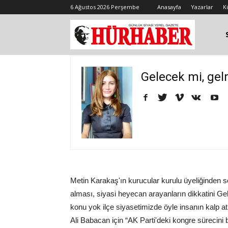
6 Ağustos 2026 Perşembe
Anasayfa
Yazarlar
K
Gelecek mi, ge
Metin Karakaş'ın kurucular kurulu üyeliğinden s
alması, siyasi heyecan arayanların dikkatini Ge
konu yok ilçe siyasetimizde öyle insanın kalp a
Ali Babacan için “AK Parti'deki kongre sürecini 