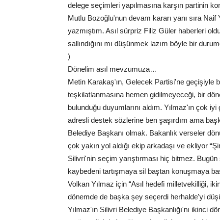
delege seçimleri yapılmasına karşın partinin ko
Mutlu Bozoğlu'nun devam kararı yanı sıra Naif Yıl
yazmıştım. Asıl sürpriz Filiz Güler haberleri ol
sallındığını mı düşünmek lazım böyle bir durumd
)
Dönelim asıl mevzumuza…
Metin Karakaş'ın, Gelecek Partisi'ne geçişiyle bir
teşkilatlanmasına hemen gidilmeyeceği, bir dö
bulunduğu duyumlarını aldım. Yılmaz'ın çok iy
adresli destek sözlerine ben şaşırdım ama başka
Belediye Başkanı olmak. Bakanlık verseler dönü
çok yakın yol aldığı ekip arkadaşı ve ekliyor “
Silivri'nin seçim yarıştırması hiç bitmez. Bugü
kaybedeni tartışmaya sil baştan konuşmaya baş
Volkan Yılmaz için “Asıl hedefi milletvekilliği, 
dönemde de başka şey seçerdi herhalde'yi dü
Yılmaz'ın Silivri Belediye Başkanlığı'nı ikinc