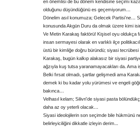
en önemlisi de bu dönem kendisine seçimi kazan
olduğunu düşündüğünü es geçemiyorum…
Dönelim asıl konumuza; Gelecek Partisi'ne… Sil
konusunda Akgün Duru da olmak üzere kimi isimle
Ve Metin Karakaş faktörü! Kişisel oyu oldukça fa
insan sermayesi olarak en varlıklı ilçe politika
üstü bir kimliğe doğru büründü; siyasi tecrübesi 
Karakaş, bugün kalkıp alakasız bir siyasi partiy
ağzıyla kuş tutsa yaranamayacakları da. Ama is
Belki fırsat olmadı, şartlar gelişmedi ama Karaka
demek ki bu kadar yolu yürümesi ve engeli gö
bakınca…
Velhasıl kelam; Silivri'de siyasi pasta bölünd
daha az oy yeterli olacak…
Siyasi ideolojilerin son seçimde bile hükmünü ne d
belirleyiciliğini dikkatle izleyin derim...