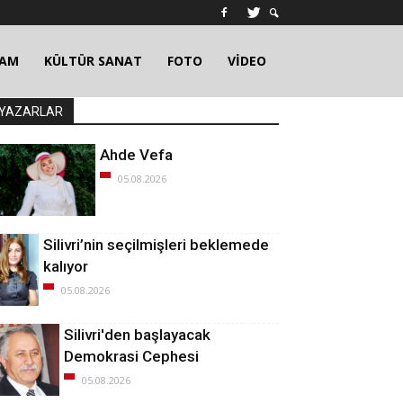
ŞAM
KÜLTÜR SANAT
FOTO
VİDEO
YAZARLAR
Ahde Vefa
05.08.2026
Silivri’nin seçilmişleri beklemede
kalıyor
05.08.2026
Silivri'den başlayacak
Demokrasi Cephesi
05.08.2026