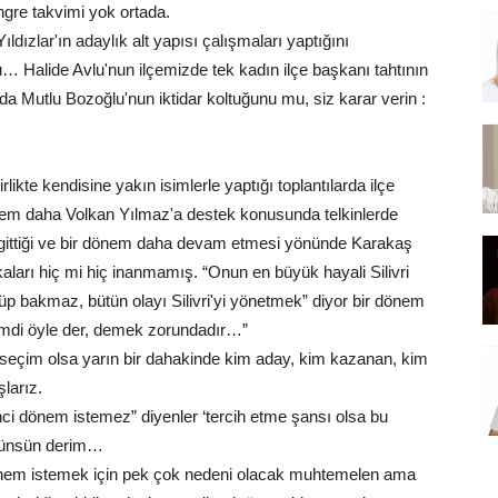
ngre takvimi yok ortada.
dızlar'ın adaylık alt yapısı çalışmaları yaptığını
du… Halide Avlu'nun ilçemizde tek kadın ilçe başkanı tahtının
a Mutlu Bozoğlu'nun iktidar koltuğunu mu, siz karar verin :
likte kendisine yakın isimlerle yaptığı toplantılarda ilçe
nem daha Volkan Yılmaz'a destek konusunda telkinlerde
i gittiği ve bir dönem daha devam etmesi yönünde Karakaş
ları hiç mi hiç inanmamış. “Onun en büyük hayali Silivri
p bakmaz, bütün olayı Silivri'yi yönetmek” diyor bir dönem
Şimdi öyle der, demek zorundadır…”
n seçim olsa yarın bir dahakinde kim aday, kim kazanan, kim
larız.
ikinci dönem istemez” diyenler ‘tercih etme şansı olsa bu
şünsün derim…
i dönem istemek için pek çok nedeni olacak muhtemelen ama