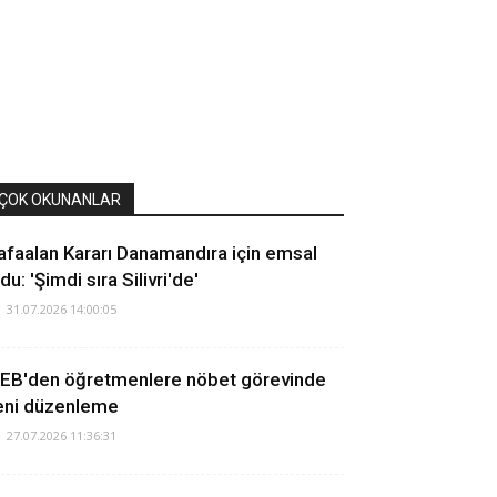
ÇOK OKUNANLAR
afaalan Kararı Danamandıra için emsal
du: 'Şimdi sıra Silivri'de'
31.07.2026 14:00:05
EB'den öğretmenlere nöbet görevinde
eni düzenleme
27.07.2026 11:36:31