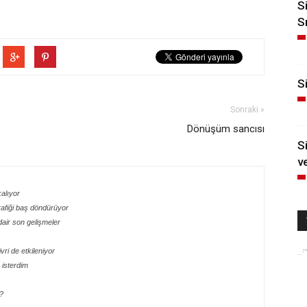
S
S
Si
Sonraki »
Dönüşüm sancısı
S
v
kalıyor
rafiği baş döndürüyor
dair son gelişmeler
ri de etkileniyor
isterdim
?