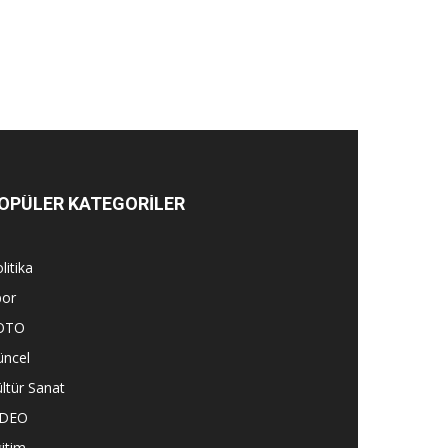
OPÜLER KATEGORİLER
litika
por
OTO
üncel
ltür Sanat
İDEO
itim