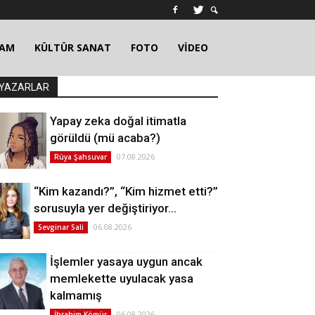
ŞAM
KÜLTÜR SANAT
FOTO
VİDEO
YAZARLAR
Yapay zeka doğal itimatla
görüldü (mü acaba?)
07.08.2026
Rüya Şahsuvar
“Kim kazandı?”, “Kim hizmet etti?”
sorusuyla yer değiştiriyor…
06.08.2026
Sevginar Sali
İşlemler yasaya uygun ancak
memlekette uyulacak yasa
kalmamış
06.08.2026
İbrahim Kömür