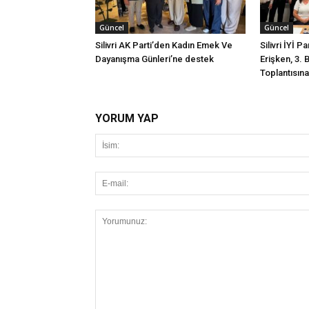
Güncel
Güncel
Silivri AK Parti’den Kadın Emek Ve
Silivri İYİ P
Dayanışma Günleri’ne destek
Erişken, 3. 
Toplantısına 
YORUM YAP