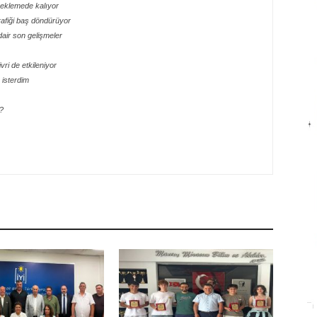
 beklemede kalıyor
rafiği baş döndürüyor
dair son gelişmeler
ri de etkileniyor
isterdim
?