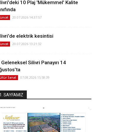
ilivri'deki 10 Plaj 'Mükemmel' Kalite
ınıfında
20.07.2026 14:37:57
üncel
livri'de elektrik kesintisi
20.07.2026 13:21:32
üncel
. Geleneksel Silivri Panayırı 14
ğustos’ta
07.08.2026 15:58:39
ültür Sanat
1. SAYFAMIZ