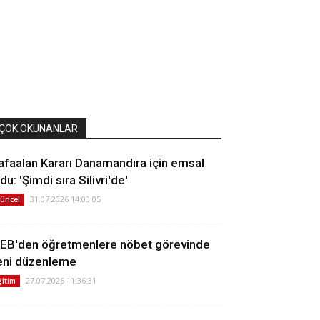
ÇOK OKUNANLAR
afaalan Kararı Danamandıra için emsal
du: 'Şimdi sıra Silivri'de'
31.07.2026 14:00:05
üncel
EB'den öğretmenlere nöbet görevinde
eni düzenleme
27.07.2026 11:36:31
ğitim