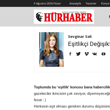
9 Ağustos 2026 Pazar
Anasayfa
Yazarlar
Künye
Sevginar Sali
Eşitlikçi Değişik
Toplumda bu ‘eşitlik' konusu bana habercilikte
gazeteciler ikincisini çok seviyor, diyemeyeceğ
fesat : )
Herkesin eşit olması gereken durumu düşününce