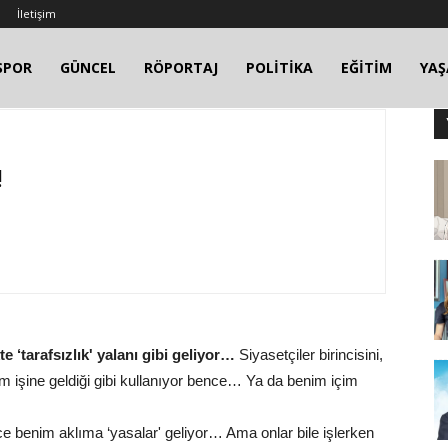
İletişim
SPOR
GÜNCEL
RÖPORTAJ
POLİTİKA
EĞİTİM
YA
!
 ‘tarafsızlık' yalanı gibi geliyor…
Siyasetçiler birincisini,
im işine geldiği gibi kullanıyor bence… Ya da benim içim
 benim aklıma ‘yasalar' geliyor… Ama onlar bile işlerken