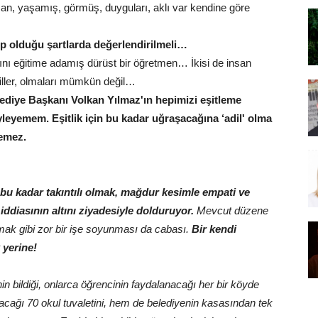
nsan, yaşamış, görmüş, duyguları, aklı var kendine göre
ip olduğu şartlarda değerlendirilmeli…
tını eğitime adamış dürüst bir öğretmen… İkisi de insan
ller, olmaları mümkün değil…
elediye Başkanı Volkan Yılmaz'ın hepimizi eşitleme
öyleyemem.
Eşitlik için bu kadar uğraşacağına ‘adil' olma
kemez.
u kadar takıntılı olmak, mağdur kesimle empati ve
ddiasının altını ziyadesiyle dolduruyor.
Mevcut düzene
mak gibi zor bir işe soyunması da cabası.
Bir kendi
 yerine!
n bildiği, onlarca öğrencinin faydalanacağı her bir köyde
ağı 70 okul tuvaletini, hem de belediyenin kasasından tek