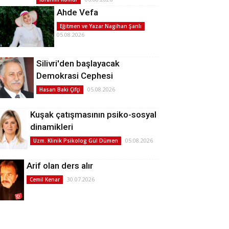
Ahde Vefa
Eğitmen ve Yazar Nagihan Şanlı
05.08.2026
Silivri'den başlayacak
Demokrasi Cephesi
05.08.2026
Hasan Baki Çifçi
Kuşak çatışmasının psiko-sosyal
dinamikleri
05.08.2026
Uzm. Klinik Psikolog Gül Dümen
Arif olan ders alır
30.07.2026
Cemil Kenar