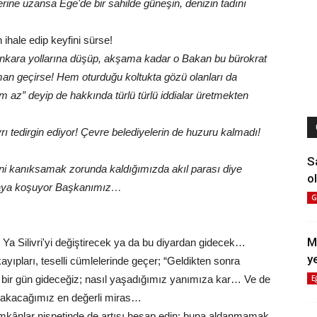
ne uzansa Ege'de bir sahilde güneşin, denizin tadını
 ihale edip keyfini sürse!
Ankara yollarına düşüp, akşama kadar o Bakan bu bürokrat
aman geçirse! Hem oturduğu koltukta gözü olanları da
m az” deyip de hakkında türlü türlü iddialar üretmekten
ayrı tedirgin ediyor! Çevre belediyelerin de huzuru kalmadı!
S
ni kanıksamak zorunda kaldığımızda akıl parası diye
ol
a saya koşuyor Başkanımız…
G
M
Ya Silivri'yi değiştirecek ya da bu diyardan gidecek…
y
ayıpları, teselli cümlelerinde geçer; “Geldikten sonra
E
 bir gün gideceğiz; nasıl yaşadığımız yanımıza kar… Ve de
bırakacağımız en değerli miras…
 imkânlar nispetinde de artışı hesap edin; buna aldanmamak