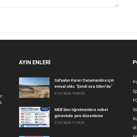
AYIN ENLERİ
P
Safaalan Kararı Danamandıra için
Po
emsal oldu: 'Şimdi sıra Silivri'de'
S
31.07.2026 14:00:05
r.
F
a
G
MEB'den öğretmenlere nöbet
görevinde yeni düzenleme
Kü
27.07.2026 11:36:31
V
Eğ