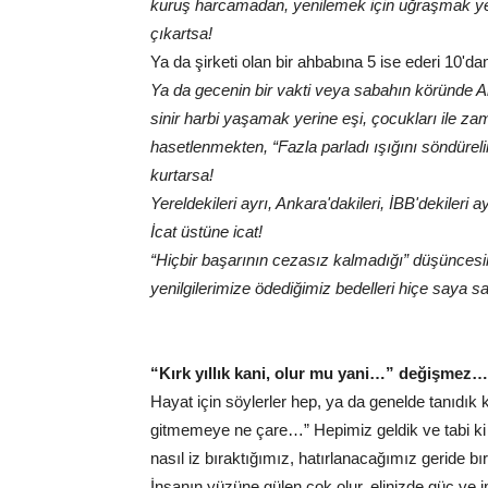
kuruş harcamadan, yenilemek için uğraşmak yeri
çıkartsa!
Ya da şirketi olan bir ahbabına 5 ise ederi 10'dan
Ya da gecenin bir vakti veya sabahın köründe 
sinir harbi yaşamak yerine eşi, çocukları ile z
hasetlenmekten, “Fazla parladı ışığını söndüreli
kurtarsa!
Yereldekileri ayrı, Ankara'dakileri, İBB'dekileri 
İcat üstüne icat!
“Hiçbir başarının cezasız kalmadığı” düşüncesi
yenilgilerimize ödediğimiz bedelleri hiçe say
“Kırk yıllık kani, olur mu yani…” değişmez…
Hayat için söylerler hep, ya da genelde tanıdık k
gitmemeye ne çare…” Hepimiz geldik ve tabi ki
nasıl iz bıraktığımız, hatırlanacağımız geride 
İnsanın yüzüne gülen çok olur, elinizde güç ve