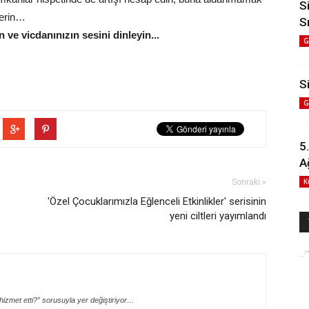
S
verin…
S
n ve vicdanınızın sesini dinleyin...
G
Si
G
5
A
K
Sonraki »
'Özel Çocuklarımızla Eğlenceli Etkinlikler' serisinin
yeni ciltleri yayımlandı
izmet etti?” sorusuyla yer değiştiriyor…