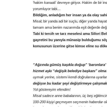
‘hakim kanaati' devreye giriyor. Hakim de bir i
yorumluyor tabi…
Bildiğim, anladığım her insan ya da olay sah
Misal; bir yanda adi bir suçlu, diğer yanda haya
tamam ama benim nazarımda eşit değerde deği
Tabi ki tercih ve tarz meselesi ama Silivri B
gayretini bu yanıyla münasip bulduğumu s
konusunun üzerine gitse kimse eline su dö
“Ağzında gümüş kaşıkla doğup” ‘baronlara' b
hizmet aşkı “değişik belediye başkanı” olma i
uymak yerine, sistemi kendi doğrularına uyarla
değişse bu kadar şeyi değiştirmeye çalışmak
Yol göstereyim efendim!
Misal sadece anne babalarının, üç beş eğitimcini
100-200 kişiyi geçmeyen seçmenin haberdar olac