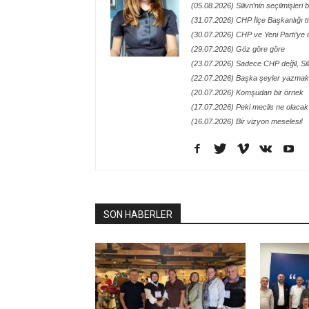
(05.08.2026) Silivri’nin seçilmişleri
(31.07.2026) CHP İlçe Başkanlığı t
(30.07.2026) CHP ve Yeni Parti’ye 
(29.07.2026) Göz göre göre
(23.07.2026) Sadece CHP değil, Siliv
(22.07.2026) Başka şeyler yazmak 
(20.07.2026) Komşudan bir örnek
(17.07.2026) Peki meclis ne olacak
(16.07.2026) Bir vizyon meselesi!
SON HABERLER