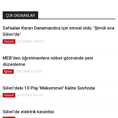
ÇOK OKUNANLAR
Safaalan Kararı Danamandıra için emsal oldu: 'Şimdi sıra
Silivri'de'
31.07.2026 14:00:05
Güncel
MEB'den öğretmenlere nöbet görevinde yeni
düzenleme
27.07.2026 11:36:31
Eğitim
Silivri'deki 10 Plaj 'Mükemmel' Kalite Sınıfında
20.07.2026 14:37:57
Güncel
Silivri'de elektrik kesintisi