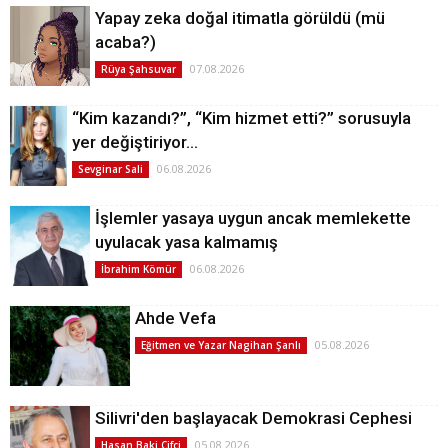
Yapay zeka doğal itimatla görüldü (mü
acaba?)
07.08.2026
Rüya Şahsuvar
“Kim kazandı?”, “Kim hizmet etti?” sorusuyla
yer değiştiriyor…
06.08.2026
Sevginar Sali
İşlemler yasaya uygun ancak memlekette
uyulacak yasa kalmamış
06.08.2026
İbrahim Kömür
Ahde Vefa
05.08.2026
Eğitmen ve Yazar Nagihan Şanlı
Silivri'den başlayacak Demokrasi Cephesi
05.08.2026
Hasan Baki Çifçi