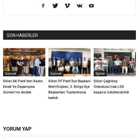
SON HABERLER
Güncel
Güncel
Eğitim
Silivri AK Parti’den Kadın
Silivri İYİ Parti İlçe Başkanı
Silivri Çağrıbey
Emek Ve Dayanışma
Mert Erişken, 3. Bölge İlçe
Ortaokulu’nda LGS
Günleri’ne destek
Başkanları Toplantısına
başarısı ödüllendirildi
katıldı
YORUM YAP