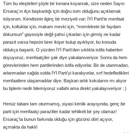
Tüm bu eleştirileri şöyle bir kenara koyarsak, size neden Sayın
Ersaraç'ın ilçe başkanlığı için doğru isim olduğunu açıklamak
istiyorum. Kendisinin ilginç bir meziyeti var; İYİ Parti'te menfaat
için, koltuklar için, makam mevki için, “memlekete bir faydam
dokunsun” gayesiyle değil şahsi çıkarları için girmiş ne kadar
parazit varsa hepsini birer ikişer bulup ayıklıyor, bu konuda
oldukça başarılı. O yüzden İYİ Parti'den sıklıkla istifa haberleri
duyuyoruz, menfaatçiler şak diye yakalanıveriyor. Sonra da hem
görevlerinden hem partilerinden istifa ediyorlar. Bir de utanmadan,
arlanmadan sağda solda İYİ Parti'yi karalıyorlar, sırf hedefledikleri
menfaatlere ulaşamadılar diye. Başkan artık kokularını mı alıyor
bu tiplerin nedir bilemiyoruz vallahi ama direkt yakalayıveriyor : )
Henüz tabanı tam oturmamış, siyasi kimlik arayışında, genç bir
parti için menfaatçi parazitler kadar tehlikeli bir şey olamaz!
Ersaraç'ta bunun farkında olduğu için gözünü dört açıyor,
açmakta da haklı!