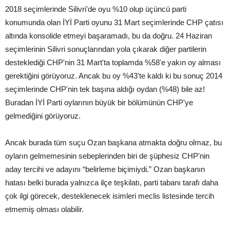
2018 seçimlerinde Silivri'de oyu %10 olup üçüncü parti
konumunda olan İYİ Parti oyunu 31 Mart seçimlerinde CHP çatısı
altında konsolide etmeyi başaramadı, bu da doğru. 24 Haziran
seçimlerinin Silivri sonuçlarından yola çıkarak diğer partilerin
desteklediği CHP'nin 31 Mart'ta toplamda %58'e yakın oy alması
gerektiğini görüyoruz. Ancak bu oy %43'te kaldı ki bu sonuç 2014
seçimlerinde CHP'nin tek başına aldığı oydan (%48) bile az!
Buradan İYİ Parti oylarının büyük bir bölümünün CHP'ye
gelmediğini görüyoruz.
Ancak burada tüm suçu Ozan başkana atmakta doğru olmaz, bu
oyların gelmemesinin sebeplerinden biri de şüphesiz CHP'nin
aday tercihi ve adayını “belirleme biçimiydi.” Ozan başkanın
hatası belki burada yalnızca ilçe teşkilatı, parti tabanı tarafı daha
çok ilgi görecek, desteklenecek isimleri meclis listesinde tercih
etmemiş olması olabilir.