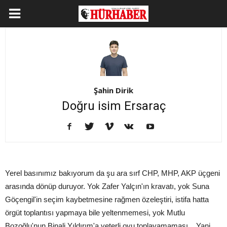
Şahin Dirik
Doğru isim Ersaraç
Yerel basınımız bakıyorum da şu ara sırf CHP, MHP, AKP üçgeni
arasında dönüp duruyor. Yok Zafer Yalçın'ın kravatı, yok Suna
Göçengil'in seçim kaybetmesine rağmen özeleştiri, istifa hatta
örgüt toplantısı yapmaya bile yeltenmemesi, yok Mutlu
Bozoğlu'nun Binali Yıldırım'a yeterli oyu toplayamaması... Yani