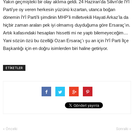
Yakın geçmişteki bir olay aklıma geldi. 24 Haziran'da Silivri'de İYİ
Parti'ye oy veren herkesin yüzünü kızartan, utanca boğan
dönemin İYİ Parti'li şimdinin MHP'li milletvekili Hayati Arkaz'la da
hiçbir zaman araları pek iyi olmamış duyduğuma göre Ersaraç'ın.
Artık kafasındaki hesapları hissetti mi ne yaptı bilemeyeceğim…
Yani sözün özü bu özelliği Ozan Ersaraç'ı şu an için İYİ Parti İlçe
Başkanlığı için en doğru isimlerden biri haline getiriyor.
ETİKETLER
« Önceki
Sonraki »