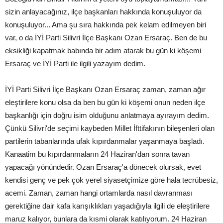
sizin anlayacağınız, ilçe başkanları hakkında konuşuluyor da
konuşuluyor... Ama şu sıra hakkında pek kelam edilmeyen biri
var, o da İYİ Parti Silivri İlçe Başkanı Ozan Ersaraç. Ben de bu
eksikliği kapatmak babında bir adım atarak bu gün ki köşemi
Ersaraç ve İYİ Parti ile ilgili yazayım dedim.
İYİ Parti Silivri İlçe Başkanı Ozan Ersaraç zaman, zaman ağır
eleştirilere konu olsa da ben bu gün ki köşemi onun neden ilçe
başkanlığı için doğru isim olduğunu anlatmaya ayırayım dedim.
Çünkü Silivri'de seçimi kaybeden Millet İfttifakının bileşenleri olan
partilerin tabanlarında ufak kıpırdanmalar yaşanmaya başladı.
Kanaatim bu kıpırdanmaların 24 Haziran'dan sonra tavan
yapacağı yönündedir. Ozan Ersaraç'a dönecek olursak, evet
kendisi genç ve pek çok yerel siyasetçimize göre hala tecrübesiz,
acemi. Zaman, zaman hangi ortamlarda nasıl davranması
gerektiğine dair kafa karışıklıkları yaşadığıyla ilgili de eleştirilere
maruz kalıyor, bunlara da kısmi olarak katılıyorum. 24 Haziran