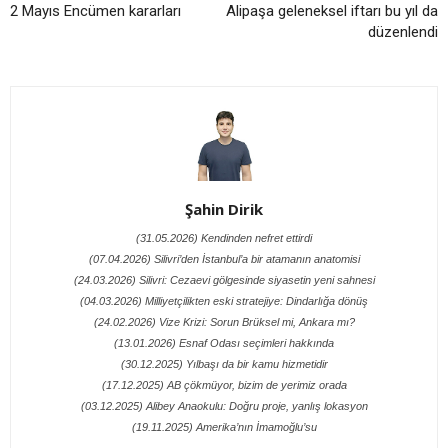
2 Mayıs Encümen kararları
Alipaşa geleneksel iftarı bu yıl da
düzenlendi
Şahin Dirik
(31.05.2026) Kendinden nefret ettirdi
(07.04.2026) Silivri’den İstanbul’a bir atamanın anatomisi
(24.03.2026) Silivri: Cezaevi gölgesinde siyasetin yeni sahnesi
(04.03.2026) Milliyetçilikten eski stratejiye: Dindarlığa dönüş
(24.02.2026) Vize Krizi: Sorun Brüksel mi, Ankara mı?
(13.01.2026) Esnaf Odası seçimleri hakkında
(30.12.2025) Yılbaşı da bir kamu hizmetidir
(17.12.2025) AB çökmüyor, bizim de yerimiz orada
(03.12.2025) Alibey Anaokulu: Doğru proje, yanlış lokasyon
(19.11.2025) Amerika’nın İmamoğlu’su