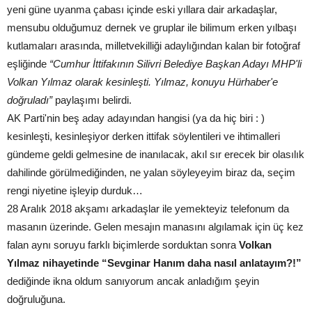
yeni güne uyanma çabası içinde eski yıllara dair arkadaşlar,
mensubu olduğumuz dernek ve gruplar ile bilimum erken yılbaşı
kutlamaları arasında, milletvekilliği adaylığından kalan bir fotoğraf
eşliğinde
“Cumhur İttifakının Silivri Belediye Başkan Adayı MHP'li
Volkan Yılmaz olarak kesinleşti. Yılmaz, konuyu Hürhaber'e
doğruladı”
paylaşımı belirdi.
AK Parti'nin beş aday adayından hangisi (ya da hiç biri : )
kesinleşti, kesinleşiyor derken ittifak söylentileri ve ihtimalleri
gündeme geldi gelmesine de inanılacak, akıl sır erecek bir olasılık
dahilinde görülmediğinden, ne yalan söyleyeyim biraz da, seçim
rengi niyetine işleyip durduk…
28 Aralık 2018 akşamı arkadaşlar ile yemekteyiz telefonum da
masanın üzerinde. Gelen mesajın manasını algılamak için üç kez
falan aynı soruyu farklı biçimlerde sorduktan sonra
Volkan
Yılmaz nihayetinde “Sevginar Hanım daha nasıl anlatayım?!”
dediğinde ikna oldum sanıyorum ancak anladığım şeyin
doğruluğuna.