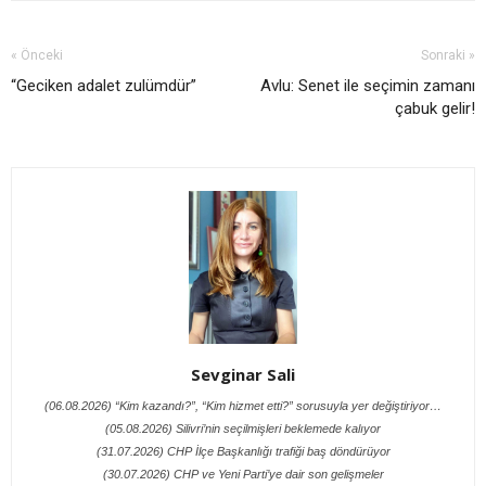
« Önceki
Sonraki »
“Geciken adalet zulümdür”
Avlu: Senet ile seçimin zamanı
çabuk gelir!
Sevginar Sali
(06.08.2026) “Kim kazandı?”, “Kim hizmet etti?” sorusuyla yer değiştiriyor…
(05.08.2026) Silivri’nin seçilmişleri beklemede kalıyor
(31.07.2026) CHP İlçe Başkanlığı trafiği baş döndürüyor
(30.07.2026) CHP ve Yeni Parti’ye dair son gelişmeler