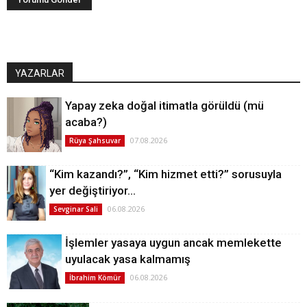
YAZARLAR
Yapay zeka doğal itimatla görüldü (mü
acaba?)
07.08.2026
Rüya Şahsuvar
“Kim kazandı?”, “Kim hizmet etti?” sorusuyla
yer değiştiriyor…
06.08.2026
Sevginar Sali
İşlemler yasaya uygun ancak memlekette
uyulacak yasa kalmamış
06.08.2026
İbrahim Kömür