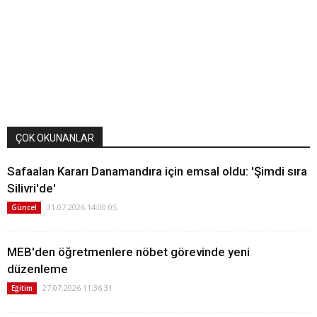
ÇOK OKUNANLAR
Safaalan Kararı Danamandıra için emsal oldu: 'Şimdi sıra
Silivri'de'
31.07.2026 14:00:05
Güncel
MEB'den öğretmenlere nöbet görevinde yeni
düzenleme
27.07.2026 11:36:31
Eğitim