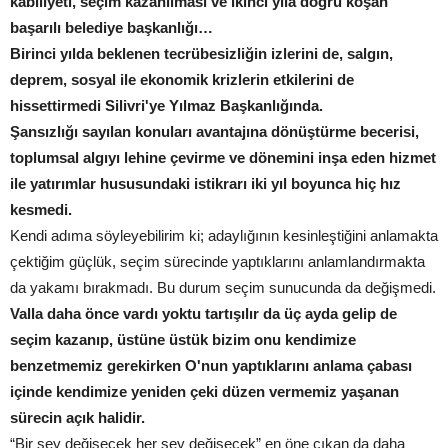
kabiliyeti, seçim kazanılması ve ikinci yıla doğru koşan
başarılı belediye başkanlığı…
Birinci yılda beklenen tecrübesizliğin izlerini de, salgın,
deprem, sosyal ile ekonomik krizlerin etkilerini de
hissettirmedi Silivri'ye Yılmaz Başkanlığında.
Şansızlığı sayılan konuları avantajına dönüştürme becerisi,
toplumsal algıyı lehine çevirme ve dönemini inşa eden hizmet
ile yatırımlar hususundaki istikrarı iki yıl boyunca hiç hız
kesmedi.
Kendi adıma söyleyebilirim ki; adaylığının kesinleştiğini anlamakta
çektiğim güçlük, seçim sürecinde yaptıklarını anlamlandırmakta
da yakamı bırakmadı. Bu durum seçim sunucunda da değişmedi.
Valla daha önce vardı yoktu tartışılır da üç ayda gelip de
seçim kazanıp, üstüne üstük bizim onu kendimize
benzetmemiz gerekirken O'nun yaptıklarını anlama çabası
içinde kendimize yeniden çeki düzen vermemiz yaşanan
sürecin açık halidir.
“Bir şey değişecek her şey değişecek” en öne çıkan da daha