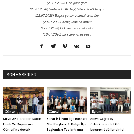
(29.07.2026) Göz göre göre
(23.07.2026) Sadece CHP değil, Silivri de etkileniyor
(22.07.2026) Başka şeyler yazmak isterdim
(20.07.2026) Komşudan bir örnek
(17.07.2026) Peki meclis ne olacak?
(16.07.2026) Bir vizyon meselesi!
SON HABERLER
Güncel
Güncel
Eğitim
Silivri AK Parti’den Kadın
Silivri İYİ Parti İlçe Başkanı
Silivri Çağrıbey
Emek Ve Dayanışma
Mert Erişken, 3. Bölge İlçe
Ortaokulu’nda LGS
Günleri’ne destek
Başkanları Toplantısına
başarısı ödüllendirildi