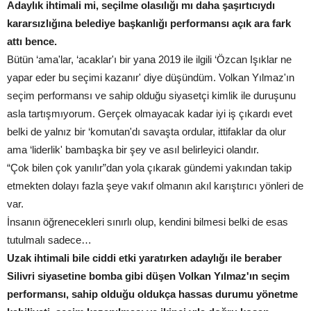
Adaylık ihtimali mi, seçilme olasılığı mı daha şaşırtıcıydı
kararsızlığına belediye başkanlığı performansı açık ara fark
attı bence.
Bütün ‘ama'lar, ‘acaklar'ı bir yana 2019 ile ilgili ‘Özcan Işıklar ne
yapar eder bu seçimi kazanır' diye düşündüm. Volkan Yılmaz'ın
seçim performansı ve sahip olduğu siyasetçi kimlik ile duruşunu
asla tartışmıyorum. Gerçek olmayacak kadar iyi iş çıkardı evet
belki de yalnız bir ‘komutan'dı savaşta ordular, ittifaklar da olur
ama ‘liderlik' bambaşka bir şey ve asıl belirleyici olandır.
“Çok bilen çok yanılır”dan yola çıkarak gündemi yakından takip
etmekten dolayı fazla şeye vakıf olmanın akıl karıştırıcı yönleri de
var.
İnsanın öğrenecekleri sınırlı olup, kendini bilmesi belki de esas
tutulmalı sadece…
Uzak ihtimali bile ciddi etki yaratırken adaylığı ile beraber
Silivri siyasetine bomba gibi düşen Volkan Yılmaz'ın seçim
performansı, sahip olduğu oldukça hassas durumu yönetme