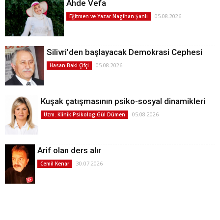
Ahde Vefa
05.08.2026
Eğitmen ve Yazar Nagihan Şanlı
Silivri'den başlayacak Demokrasi Cephesi
05.08.2026
Hasan Baki Çifçi
Kuşak çatışmasının psiko-sosyal dinamikleri
05.08.2026
Uzm. Klinik Psikolog Gül Dümen
Arif olan ders alır
30.07.2026
Cemil Kenar