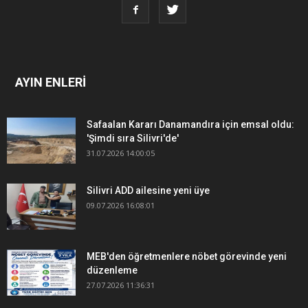
AYIN ENLERİ
Safaalan Kararı Danamandıra için emsal oldu:
'Şimdi sıra Silivri'de'
31.07.2026 14:00:05
Silivri ADD ailesine yeni üye
09.07.2026 16:08:01
MEB'den öğretmenlere nöbet görevinde yeni
düzenleme
27.07.2026 11:36:31