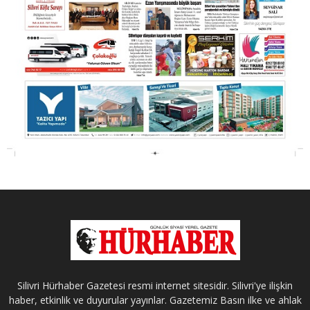
Silivri Hürhaber Gazetesi resmi internet sitesidir. Silivri'ye ilişkin
haber, etkinlik ve duyurular yayınlar. Gazetemiz Basın ilke ve ahlak