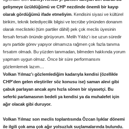
gelişmeye üzüldüğümü ve CHP nezdinde önemli bir kayıp
olarak gördüğümü ifade etmeliyim
. Kendisini siyasi ve kültürel
birikim, teknik belediyecilik bilgisi ve tecrübe yönünden donanım
olarak meclisteki (tüm partiler dâhil) pek çok meclis üyesinin
fersah fersah önünde görüyorum. Melih Yıldız'ı ise uzun süredir
aynı partide görev yapıyor olmamıza rağmen çok fazla tanıma
fırsatım olmadı. Bu yüzden tanımadan, bilmeden hakkında yorum
yapmam uygun olmaz. Önce bir süre performansını
gözlemlemek lazım…
Volkan Yılmaz'ı gözlemlediğim kadarıyla kendisi (özellikle
CHP'den gelen eleştiriler söz konusu ise) saman alevi gibi
çabuk parlayan ancak aynı hızla sönen bir siyasetçi. Bu
seferki parlamasının bedeli ya kendisi ya da muhalefet için
ağır olacak gibi duruyor.
Volkan Yılmaz son meclis toplantısında Özcan Işıklar dönemi
ile ilgili çok ama çok ağır yolsuzluk suçlamalarında bulundu.