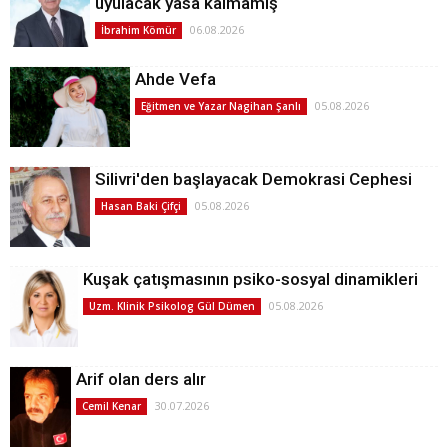
uyulacak yasa kalmamış
06.08.2026
İbrahim Kömür
Ahde Vefa
05.08.2026
Eğitmen ve Yazar Nagihan Şanlı
Silivri'den başlayacak Demokrasi Cephesi
05.08.2026
Hasan Baki Çifçi
Kuşak çatışmasının psiko-sosyal dinamikleri
05.08.2026
Uzm. Klinik Psikolog Gül Dümen
Arif olan ders alır
30.07.2026
Cemil Kenar