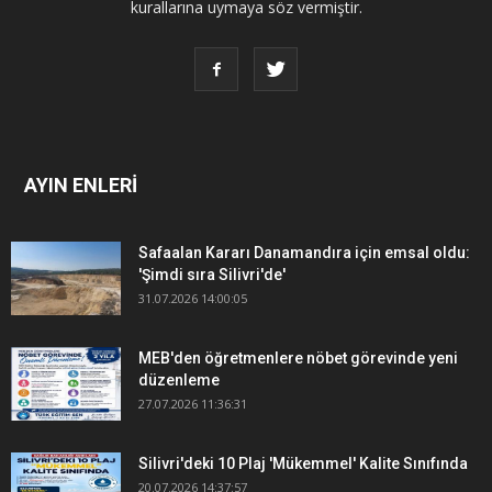
kurallarına uymaya söz vermiştir.
AYIN ENLERİ
Safaalan Kararı Danamandıra için emsal oldu:
'Şimdi sıra Silivri'de'
31.07.2026 14:00:05
MEB'den öğretmenlere nöbet görevinde yeni
düzenleme
27.07.2026 11:36:31
Silivri'deki 10 Plaj 'Mükemmel' Kalite Sınıfında
20.07.2026 14:37:57