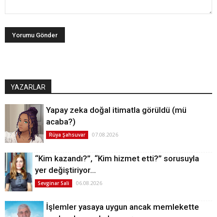
YAZARLAR
Yapay zeka doğal itimatla görüldü (mü
acaba?)
07.08.2026
Rüya Şahsuvar
“Kim kazandı?”, “Kim hizmet etti?” sorusuyla
yer değiştiriyor…
06.08.2026
Sevginar Sali
İşlemler yasaya uygun ancak memlekette