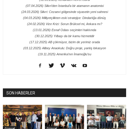
(07.04.2026) Silivri’den İstanbul’a bir atamanın anatomisi
(24.03.2026) Silivri: Cezaevi gölgesinde siyasetin yeni sahnesi
(04.03.2026) Milliyetçilikten eski stratejiye: Dindarlığa dönüş
(24.02.2026) Vize Krizi: Sorun Brüksel mi, Ankara mı?
(13.01.2026) Esnaf Odası seçimleri hakkında
(30.12.2025) Yılbaşı da bir kamu hizmetidir
(17.12.2025) AB çökmüyor, bizim de yerimiz orada
(03.12.2025) Alibey Anaokulu: Doğru proje, yanlış lokasyon
(19.11.2025) Amerika’nın İmamoğlu’su
SON HABERLER
Güncel
Güncel
Eğitim