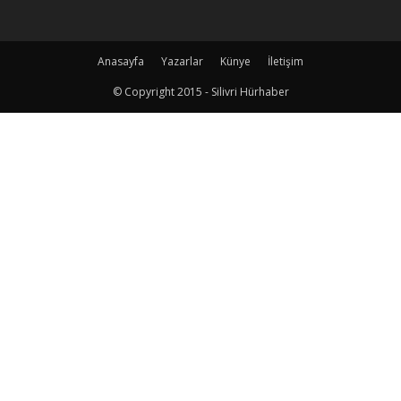
Anasayfa
Yazarlar
Künye
İletişim
© Copyright 2015 - Silivri Hürhaber