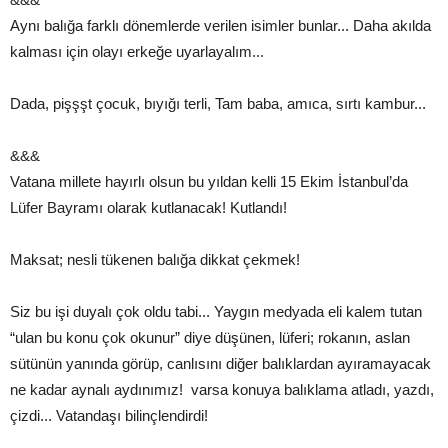
Aynı balığa farklı dönemlerde verilen isimler bunlar... Daha akılda
kalması için olayı erkeğe uyarlayalım...
Dada, pişşşt çocuk, bıyığı terli, Tam baba, amıca, sırtı kambur...
&&&
Vatana millete hayırlı olsun bu yıldan kelli 15 Ekim İstanbul’da
Lüfer Bayramı olarak kutlanacak! Kutlandı!
Maksat; nesli tükenen balığa dikkat çekmek!
Siz bu işi duyalı çok oldu tabi... Yaygın medyada eli kalem tutan
“ulan bu konu çok okunur” diye düşünen, lüferi; rokanın, aslan
sütünün yanında görüp, canlısını diğer balıklardan ayıramayacak
ne kadar aynalı aydınımız! varsa konuya balıklama atladı, yazdı,
çizdi... Vatandaşı bilinçlendirdi!