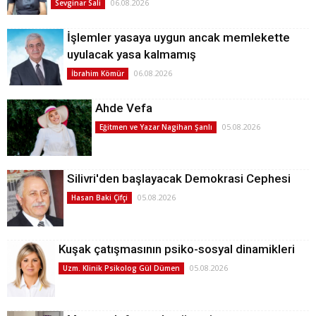
06.08.2026
Sevginar Sali
İşlemler yasaya uygun ancak memlekette
uyulacak yasa kalmamış
06.08.2026
İbrahim Kömür
Ahde Vefa
05.08.2026
Eğitmen ve Yazar Nagihan Şanlı
Silivri'den başlayacak Demokrasi Cephesi
05.08.2026
Hasan Baki Çifçi
Kuşak çatışmasının psiko-sosyal dinamikleri
05.08.2026
Uzm. Klinik Psikolog Gül Dümen