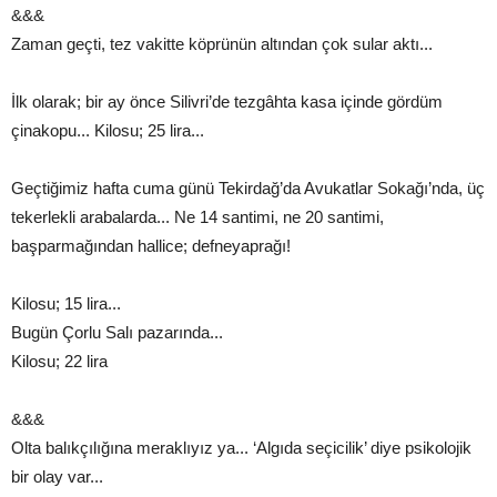
&&&
Zaman geçti, tez vakitte köprünün altından çok sular aktı...
İlk olarak; bir ay önce Silivri’de tezgâhta kasa içinde gördüm
çinakopu... Kilosu; 25 lira...
Geçtiğimiz hafta cuma günü Tekirdağ’da Avukatlar Sokağı’nda, üç
tekerlekli arabalarda... Ne 14 santimi, ne 20 santimi,
başparmağından hallice; defneyaprağı!
Kilosu; 15 lira...
Bugün Çorlu Salı pazarında...
Kilosu; 22 lira
&&&
Olta balıkçılığına meraklıyız ya... ‘Algıda seçicilik’ diye psikolojik
bir olay var...