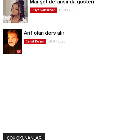
Manşet defansında gösteri
05.08.2026
Rüya Şahsuvar
Arif olan ders alır
30.07.2026
Cemil Kenar
ÇOK OKUNANLAR