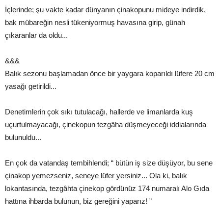
İçlerinde; şu vakte kadar dünyanın çinakopunu mideye indirdik,
bak mübareğin nesli tükeniyormuş havasına girip, günah
çıkaranlar da oldu...
&&&
Balık sezonu başlamadan önce bir yaygara koparıldı lüfere 20 cm
yasağı getirildi...
Denetimlerin çok sıkı tutulacağı, hallerde ve limanlarda kuş
uçurtulmayacağı, çinekopun tezgâha düşmeyeceği iddialarında
bulunuldu...
En çok da vatandaş tembihlendi; “ bütün iş size düşüyor, bu sene
çinakop yemezseniz, seneye lüfer yersiniz... Ola ki, balık
lokantasında, tezgâhta çinekop gördünüz 174 numaralı Alo Gıda
hattına ihbarda bulunun, biz gereğini yaparız! ”