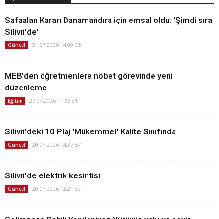
Safaalan Kararı Danamandıra için emsal oldu: 'Şimdi sıra
Silivri'de'
31.07.2026 14:00:05
Güncel
MEB'den öğretmenlere nöbet görevinde yeni
düzenleme
27.07.2026 11:36:31
Eğitim
Silivri'deki 10 Plaj 'Mükemmel' Kalite Sınıfında
20.07.2026 14:37:57
Güncel
Silivri'de elektrik kesintisi
20.07.2026 13:21:32
Güncel