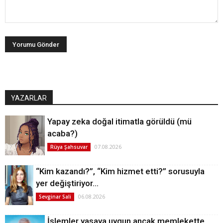
YAZARLAR
Yapay zeka doğal itimatla görüldü (mü
acaba?)
07.08.2026
Rüya Şahsuvar
“Kim kazandı?”, “Kim hizmet etti?” sorusuyla
yer değiştiriyor…
06.08.2026
Sevginar Sali
İşlemler yasaya uygun ancak memlekette