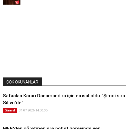
ÇOK OKUNANLAR
Safaalan Kararı Danamandıra için emsal oldu: 'Şimdi sıra
Silivri'de'
31.07.2026 14:00:05
Güncel
MEB'den öğretmenlere nöbet görevinde yeni