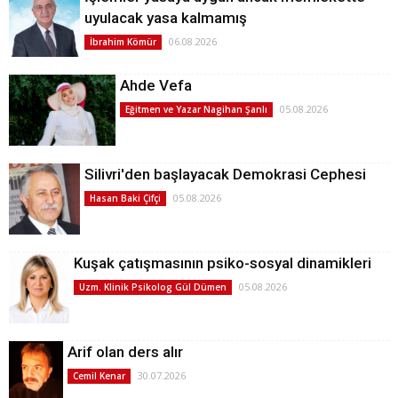
uyulacak yasa kalmamış
06.08.2026
İbrahim Kömür
Ahde Vefa
05.08.2026
Eğitmen ve Yazar Nagihan Şanlı
Silivri'den başlayacak Demokrasi Cephesi
05.08.2026
Hasan Baki Çifçi
Kuşak çatışmasının psiko-sosyal dinamikleri
05.08.2026
Uzm. Klinik Psikolog Gül Dümen
Arif olan ders alır
30.07.2026
Cemil Kenar