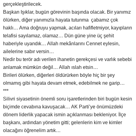
gerçekleştirilecek.
Başkan Işıklar, bugün görevinin başında olacak. Bir yanımız
ölürken, diğer yanımızla hayata tutunma çabamız çok
haklı… Ama doğruyu yapmak, acıları hafifletmiyor, kayıpların
telafisi sayılamaz, olamaz… Dün güne yine üç şehit
haberiyle uyandık… Allah mekânlarını Cennet eylesin,
ailelerine sabır versin…
Nedir bu terör adı verilen ihanetin gerekçesi ve varlık sebebi
anlamak mümkün değil… Allah ıslah etsin…
Birileri ölürken, diğerleri öldürürken böyle hiç bir şey
olmamış gibi hayata devam etmek, edebilmek ne garip…
***
Silivri siyasetinin önemli soru işaretlerinden biri bugün kesin
biçimde cevabına kavuşacak… AK Parti’ye önümüzdeki
dönem liderlik yapacak ismin açıklanması bekleniyor. İlçe
başkanı, ardından yönetim gitti; gelenlerin kim ve kimler
olacağını öğrenelim artık…