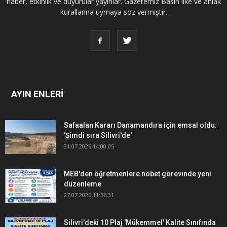
haber, etkinlik ve duyurular yayınlar. Gazetemiz Basın ilke ve ahlak
kurallarına uymaya söz vermiştir.
AYIN ENLERİ
Safaalan Kararı Danamandıra için emsal oldu:
'Şimdi sıra Silivri'de'
31.07.2026 14:00:05
MEB'den öğretmenlere nöbet görevinde yeni
düzenleme
27.07.2026 11:36:31
Silivri'deki 10 Plaj 'Mükemmel' Kalite Sınıfında