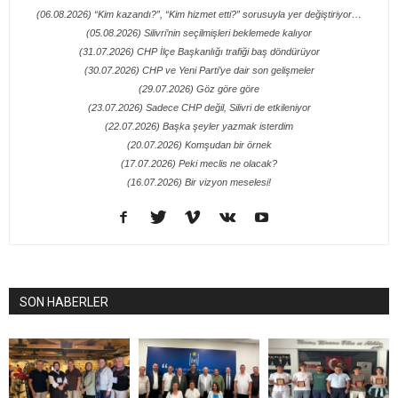
(06.08.2026) “Kim kazandı?”, “Kim hizmet etti?” sorusuyla yer değiştiriyor…
(05.08.2026) Silivri’nin seçilmişleri beklemede kalıyor
(31.07.2026) CHP İlçe Başkanlığı trafiği baş döndürüyor
(30.07.2026) CHP ve Yeni Parti’ye dair son gelişmeler
(29.07.2026) Göz göre göre
(23.07.2026) Sadece CHP değil, Silivri de etkileniyor
(22.07.2026) Başka şeyler yazmak isterdim
(20.07.2026) Komşudan bir örnek
(17.07.2026) Peki meclis ne olacak?
(16.07.2026) Bir vizyon meselesi!
SON HABERLER