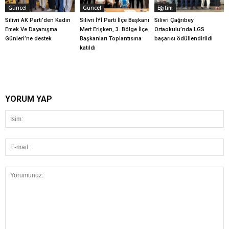
Güncel
Güncel
Eğitim
Silivri AK Parti’den Kadın
Silivri İYİ Parti İlçe Başkanı
Silivri Çağrıbey
Emek Ve Dayanışma
Mert Erişken, 3. Bölge İlçe
Ortaokulu’nda LGS
Günleri’ne destek
Başkanları Toplantısına
başarısı ödüllendirildi
katıldı
YORUM YAP