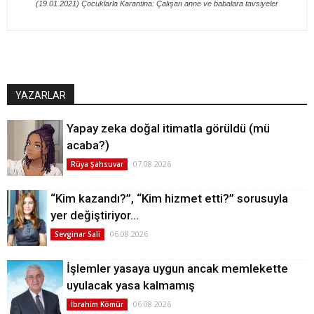
(19.01.2021) Çocuklarla Karantina: Çalışan anne ve babalara tavsiyeler
YAZARLAR
Yapay zeka doğal itimatla görüldü (mü
acaba?)
07.08.2026
Rüya Şahsuvar
“Kim kazandı?”, “Kim hizmet etti?” sorusuyla
yer değiştiriyor…
06.08.2026
Sevginar Sali
İşlemler yasaya uygun ancak memlekette
uyulacak yasa kalmamış
06.08.2026
İbrahim Kömür