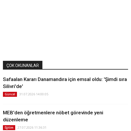
ÇOK OKUNANLAR
Safaalan Kararı Danamandıra için emsal oldu: 'Şimdi sıra
Silivri'de'
31.07.2026 14:00:05
Güncel
MEB'den öğretmenlere nöbet görevinde yeni
düzenleme
27.07.2026 11:36:31
Eğitim