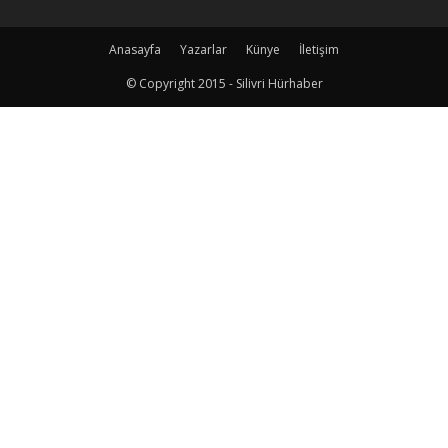
Anasayfa
Yazarlar
Künye
İletişim
© Copyright 2015 - Silivri Hürhaber