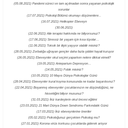
(05.08.2021) Pandemi süreci ve tam açılmadan sonra yaşanan psikolojik
sorunlar
(17.07.2021) Psikoloji Bölümü okumayı düşünenlere...
(16.07.2021) Helikopter Ebeveyn
(30.06.2021)
(22.06.2021) Aile terapisi hakkında ne biliyorsunuz?
(17.06.2021) Stressiz bir yaşam için kısa tüyolar…
(11.06.2021) Toksik bir ilişki yaşıyor olabilir misiniz?
(28.05.2021) Zorbalığa uğrayan gençler daha fazla şiddet hayali kuruyor
(26.05.2021) Ebeveynler okul seçimi yaparken nelere dikkat etmeli?
(19.05.2021) Antepartum Depresyon…
(14.05.2021) Fobik misiniz?
(10.05.2021) 10 Mayıs Dünya Psikologlar Günü
(28.04.2021) Ebeveynler kural koyma konusunda ne kadar başarılısınız?
(22.04.2021) Boşanmış ebeveynler çocuklarınızın ne düşündüğünü, ne
hissettiğini biliyor musunuz?
(31.03.2021) İkiz kardeşlerin okul öncesi eğitimi
(23.03.2021) 21 Mart Dünya Down Sendromu Farkındalık Günü
(17.03.2021) İkiz ebeveynlerine öneriler
(05.02.2021) Psikoloğunuz gerçekten Psikolog mu?
(27.01.2021) Korona virüs korkusu çocuklarda giderek artıyor