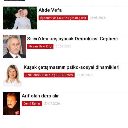
Ahde Vefa
05.08.2026
Eğitmen ve Yazar Nagihan Şanlı
Silivri'den başlayacak Demokrasi Cephesi
05.08.2026
Hasan Baki Çifçi
Kuşak çatışmasının psiko-sosyal dinamikleri
05.08.2026
Uzm. Klinik Psikolog Gül Dümen
Arif olan ders alır
30.07.2026
Cemil Kenar