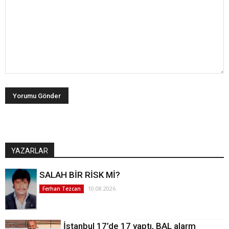
YAZARLAR
SALAH BİR RİSK Mİ?
10.08.2026
Ferhan Tezcan
İstanbul 17’de 17 yaptı, BAL alarm