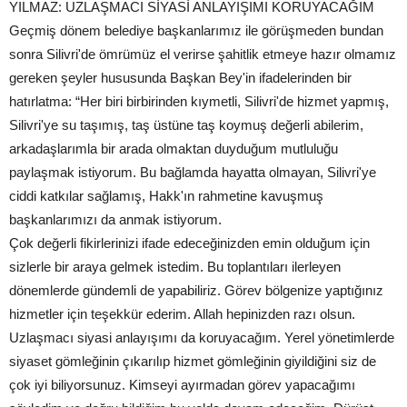
YILMAZ: UZLAŞMACI SİYASİ ANLAYIŞIMI KORUYACAĞIM
Geçmiş dönem belediye başkanlarımız ile görüşmeden bundan
sonra Silivri'de ömrümüz el verirse şahitlik etmeye hazır olmamız
gereken şeyler hususunda Başkan Bey'in ifadelerinden bir
hatırlatma: “Her biri birbirinden kıymetli, Silivri'de hizmet yapmış,
Silivri'ye su taşımış, taş üstüne taş koymuş değerli abilerim,
arkadaşlarımla bir arada olmaktan duyduğum mutluluğu
paylaşmak istiyorum. Bu bağlamda hayatta olmayan, Silivri'ye
ciddi katkılar sağlamış, Hakk'ın rahmetine kavuşmuş
başkanlarımızı da anmak istiyorum.
Çok değerli fikirlerinizi ifade edeceğinizden emin olduğum için
sizlerle bir araya gelmek istedim. Bu toplantıları ilerleyen
dönemlerde gündemli de yapabiliriz. Görev bölgenize yaptığınız
hizmetler için teşekkür ederim. Allah hepinizden razı olsun.
Uzlaşmacı siyasi anlayışımı da koruyacağım. Yerel yönetimlerde
siyaset gömleğinin çıkarılıp hizmet gömleğinin giyildiğini siz de
çok iyi biliyorsunuz. Kimseyi ayırmadan görev yapacağımı