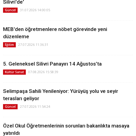
Silivri'de'
31.07.2026 14:00:05
Güncel
MEB'den öğretmenlere nöbet görevinde yeni
düzenleme
27.07.2026 11:36:31
Eğitim
5. Geleneksel Silivri Panayırı 14 Ağustos’ta
07.08.2026 15:58:39
Kültür Sanat
Selimpaşa Sahili Yenileniyor: Yürüyüş yolu ve seyir
terasları geliyor
27.07.2026 11:54:24
Güncel
Özel Okul Öğretmenlerinin sorunları bakanlıkta masaya
yatırıldı