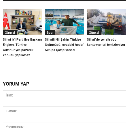
Güncel
Spor
Güncel
Silivri İYİ Parti İlçe Başkanı
Silivrili Nil Şahin Türkiye
Silivri’de yer altı çöp
Erişken: Türkiye
Üçüncüsü, sıradaki hedef
konteynerleri temizleniyor
Cumhuriyeti pazarlık
Avrupa Şampiyonası
konusu yapılamaz
YORUM YAP