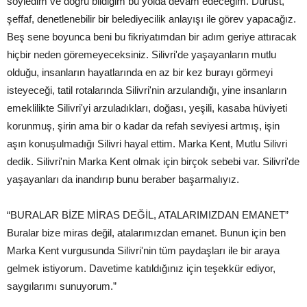
söyledim ve doğru bildiğim bu yolda devam edeceğim. Dürüst,
şeffaf, denetlenebilir bir belediyecilik anlayışı ile görev yapacağız.
Beş sene boyunca beni bu fikriyatımdan bir adım geriye attıracak
hiçbir neden göremeyeceksiniz. Silivri'de yaşayanların mutlu
olduğu, insanların hayatlarında en az bir kez burayı görmeyi
isteyeceği, tatil rotalarında Silivri'nin arzulandığı, yine insanların
emeklilikte Silivri'yi arzuladıkları, doğası, yeşili, kasaba hüviyeti
korunmuş, şirin ama bir o kadar da refah seviyesi artmış, işin
aşın konuşulmadığı Silivri hayal ettim. Marka Kent, Mutlu Silivri
dedik. Silivri'nin Marka Kent olmak için birçok sebebi var. Silivri'de
yaşayanları da inandırıp bunu beraber başarmalıyız.
“BURALAR BİZE MİRAS DEĞİL, ATALARIMIZDAN EMANET”
Buralar bize miras değil, atalarımızdan emanet. Bunun için ben
Marka Kent vurgusunda Silivri'nin tüm paydaşları ile bir araya
gelmek istiyorum. Davetime katıldığınız için teşekkür ediyor,
saygılarımı sunuyorum.”