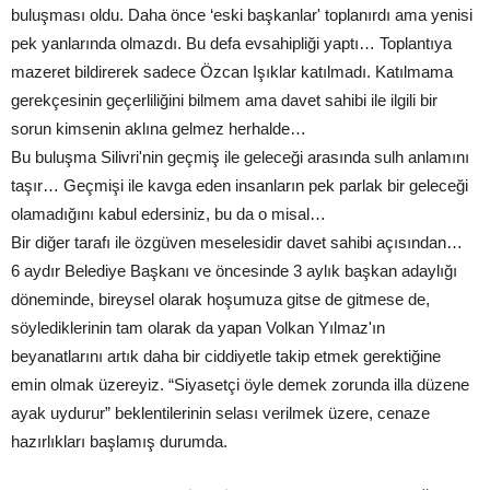
buluşması oldu. Daha önce ‘eski başkanlar' toplanırdı ama yenisi
pek yanlarında olmazdı. Bu defa evsahipliği yaptı… Toplantıya
mazeret bildirerek sadece Özcan Işıklar katılmadı. Katılmama
gerekçesinin geçerliliğini bilmem ama davet sahibi ile ilgili bir
sorun kimsenin aklına gelmez herhalde…
Bu buluşma Silivri'nin geçmiş ile geleceği arasında sulh anlamını
taşır… Geçmişi ile kavga eden insanların pek parlak bir geleceği
olamadığını kabul edersiniz, bu da o misal…
Bir diğer tarafı ile özgüven meselesidir davet sahibi açısından…
6 aydır Belediye Başkanı ve öncesinde 3 aylık başkan adaylığı
döneminde, bireysel olarak hoşumuza gitse de gitmese de,
söylediklerinin tam olarak da yapan Volkan Yılmaz'ın
beyanatlarını artık daha bir ciddiyetle takip etmek gerektiğine
emin olmak üzereyiz. “Siyasetçi öyle demek zorunda illa düzene
ayak uydurur” beklentilerinin selası verilmek üzere, cenaze
hazırlıkları başlamış durumda.