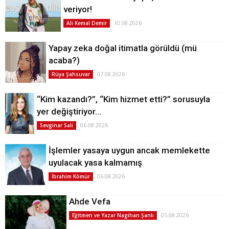
veriyor!
10.08.2026
Ali Kemal Demir
Yapay zeka doğal itimatla görüldü (mü
acaba?)
07.08.2026
Rüya Şahsuvar
“Kim kazandı?”, “Kim hizmet etti?” sorusuyla
yer değiştiriyor…
06.08.2026
Sevginar Sali
İşlemler yasaya uygun ancak memlekette
uyulacak yasa kalmamış
06.08.2026
İbrahim Kömür
Ahde Vefa
05.08.2026
Eğitmen ve Yazar Nagihan Şanlı