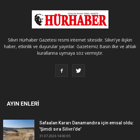
Silivri Hürhaber Gazetesi resmi internet sitesidir. Silivri'ye ilişkin
haber, etkinlik ve duyurular yayınlar. Gazetemiz Basın ilke ve ahlak
kurallarına uymaya söz vermiştir.
AYIN ENLERİ
Safaalan Kararı Danamandıra için emsal oldu:
'Şimdi sıra Silivri'de'
31.07.2026 14:00:05