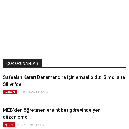
ÇOK OKUNANLAR
Safaalan Kararı Danamandıra için emsal oldu: 'Şimdi sıra
Silivri'de'
31.07.2026 14:00:05
Güncel
MEB'den öğretmenlere nöbet görevinde yeni
düzenleme
27.07.2026 11:36:31
Eğitim