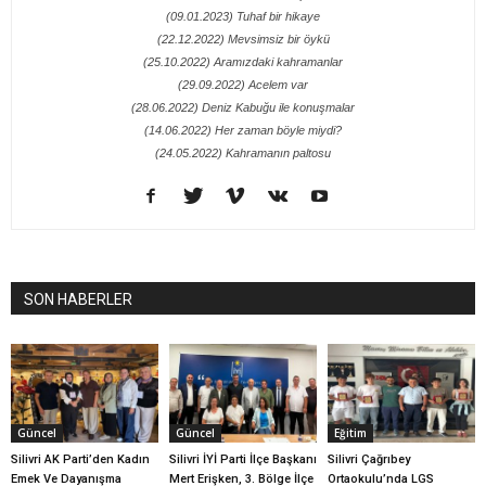
(09.01.2023) Tuhaf bir hikaye
(22.12.2022) Mevsimsiz bir öykü
(25.10.2022) Aramızdaki kahramanlar
(29.09.2022) Acelem var
(28.06.2022) Deniz Kabuğu ile konuşmalar
(14.06.2022) Her zaman böyle miydi?
(24.05.2022) Kahramanın paltosu
SON HABERLER
Güncel
Güncel
Eğitim
Silivri AK Parti’den Kadın
Silivri İYİ Parti İlçe Başkanı
Silivri Çağrıbey
Emek Ve Dayanışma
Mert Erişken, 3. Bölge İlçe
Ortaokulu’nda LGS