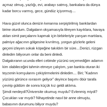
açmaz olmuş, yazlığı, evi, arabayı satmış, bankalara da dünya
kadar borcu varmış, gece, gündüz içiyormuş…
Hava güzel olunca denizin kenarına serpiştirilmiş banklardan
birine oturdum. Dalgaların okşamasıyla titreyen kayıklara, havaya
atılan simit parçalarını kapmak için birbirleriyle yarışan martılara,
palmiye ağacının gölgesine kıvrılmış, yorgun gözlerle geleni
geçeni izleyen sokak köpeğine takıldım bir süre…Denizi, rüzgarı
dinledim biliyorum onlar da beni dinledi.
Dalgakıranın ucunda elleri cebinde yüzünü seçemediğim adamın
kim olabileceğini tahmin etmeye çalıştım, yan bankta oturan iki
teyzenin komşularını çekiştirmelerini dinledim… Biri; "Kadının
yüzünü görünce ısırasım geliyor" deyince başımı öbür tarafa
çevirip güldüm de sonra küçük kız geldi aklıma.
Şimdi nerdeydi?Üniversite okumuş muydu? Evlenmiş miydi?
Çocukları var mıydı? Nihayetinde nasıl bir anne olmuştu,
babasının durumunu biliyor muydu?