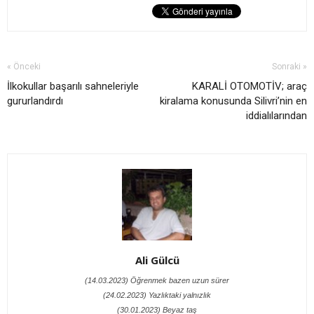
« Önceki
Sonraki »
İlkokullar başarılı sahneleriyle
KARALİ OTOMOTİV; araç
gururlandırdı
kiralama konusunda Silivri’nin en
iddialılarından
Ali Gülcü
(14.03.2023) Öğrenmek bazen uzun sürer
(24.02.2023) Yazlıktaki yalnızlık
(30.01.2023) Beyaz taş