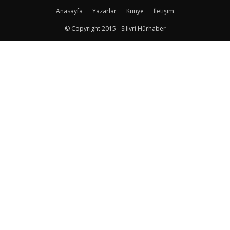
Anasayfa
Yazarlar
Künye
İletişim
© Copyright 2015 - Silivri Hürhaber