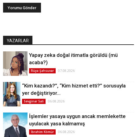
YAZARLAR
Yapay zeka doğal itimatla görüldü (mü
acaba?)
07.08.2026
Rüya Şahsuvar
“Kim kazandı?”, “Kim hizmet etti?” sorusuyla
yer değiştiriyor…
06.08.2026
Sevginar Sali
İşlemler yasaya uygun ancak memlekette
uyulacak yasa kalmamış
06.08.2026
İbrahim Kömür