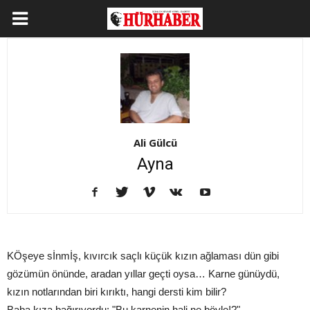
Ali Gülcü
Ayna
KÖşeye sİnmİş, kıvırcık saçlı küçük kızın ağlaması dün gibi
gözümün önünde, aradan yıllar geçti oysa… Karne günüydü,
kızın notlarından biri kırıktı, hangi dersti kim bilir?
Baba kıza bağırıyordu; "Bu karnenin hali ne böyle!?"