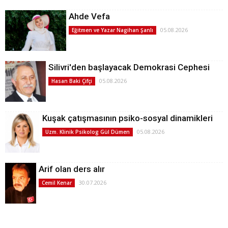
Ahde Vefa
05.08.2026
Eğitmen ve Yazar Nagihan Şanlı
Silivri'den başlayacak Demokrasi Cephesi
05.08.2026
Hasan Baki Çifçi
Kuşak çatışmasının psiko-sosyal dinamikleri
05.08.2026
Uzm. Klinik Psikolog Gül Dümen
Arif olan ders alır
30.07.2026
Cemil Kenar