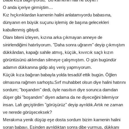
O anda içeriye girmiştim…
Kız hıçkırıklardan karnenin halini anlatamıyordu babasına,
dünyanın en büyük suçunu işlemiş de başına gelecekleri
kabullenmiş gibiydi.
Olanı biteni izleyen, kızına arka çıkmayan anneye de
sinirlendiğimi hatırlıyorum. "Daha sonra uğrarım" deyip çıkmıştım
dükkândan, kapağı sahile atmış, küçük, kıvırcık saçlı kızın
görüntüsünü aklımdan silmeye çalışmıştım. O gün bugündür
adamın dükkanına gidip alış veriş yapmıyorum.
Küçük kıza bağıran babayla yolda tesadüf ettik bugün. Öğlen
olmasına rağmen sarhoştu.Sırf muhabbet olsun diye halini hatırını
sordum; "boşandım" dedi, öyle nasılsın diye sorunca damdan
düşer gibi "boşandım" diyen adama da ne diyeceğini bilemiyor
insan. Lafı geçiştirdim "görüşürüz" deyip ayrıldık.Artık ne zaman
ve nerede görüşeceksek?
Merakıma yenik düşüp eşe dosta sordum bizim karnenin halini
soran babayı. Eşinden ayrıldıktan sonra dibe vurmuş, dükkanı