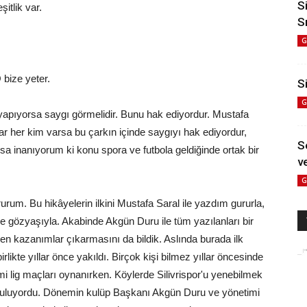
S
itlik var.
S
G
 bize yeter.
Si
G
 yapıyorsa saygı görmelidir. Bunu hak ediyordur. Mustafa
r her kim varsa bu çarkın içinde saygıyı hak ediyordur,
S
rsa inanıyorum ki konu spora ve futbola geldiğinde ortak bir
ve
G
rum. Bu hikâyelerin ilkini Mustafa Saral ile yazdım gururla,
e ve gözyaşıyla. Akabinde Akgün Duru ile tüm yazılanları bir
en kazanımlar çıkarmasını da bildik. Aslında burada ilk
likte yıllar önce yakıldı. Birçok kişi bilmez yıllar öncesinde
smi lig maçları oynanırken. Köylerde Silivrispor'u yenebilmek
kuruluyordu. Dönemin kulüp Başkanı Akgün Duru ve yönetimi