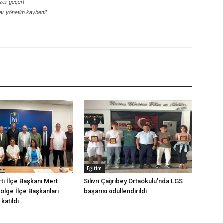
ezer geçer!
r yönetim kaybetti!
Eğitim
arti İlçe Başkanı Mert
Silivri Çağrıbey Ortaokulu’nda LGS
Bölge İlçe Başkanları
başarısı ödüllendirildi
katıldı