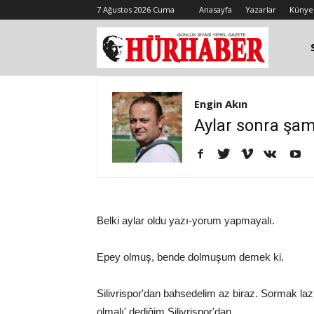
7 Ağustos 2026 Cuma
Anasayfa
Yazarlar
Künye
Engin Akın
Aylar sonra şam
Belki aylar oldu yazı-yorum yapmayalı.
Epey olmuş, bende dolmuşum demek ki.
Silivrispor'dan bahsedelim az biraz. Sormak lazı
olmalı' dediğim Silivrispor'dan.