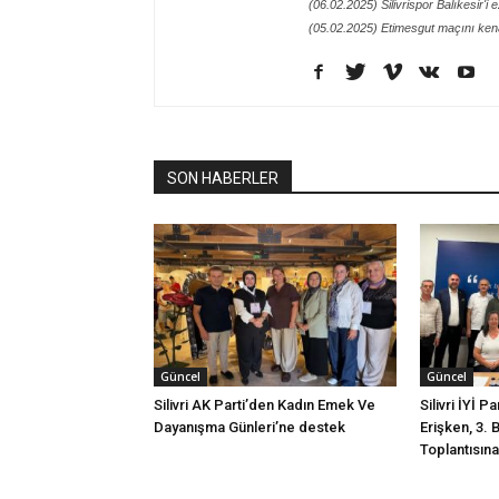
(06.02.2025) Silivrispor Balıkesir'i 
(05.02.2025) Etimesgut maçını kena
SON HABERLER
Güncel
Güncel
Silivri AK Parti’den Kadın Emek Ve
Silivri İYİ P
Dayanışma Günleri’ne destek
Erişken, 3. 
Toplantısına 