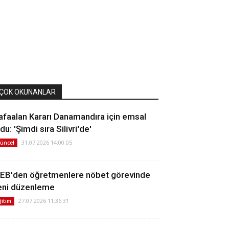
ÇOK OKUNANLAR
afaalan Kararı Danamandıra için emsal
du: 'Şimdi sıra Silivri'de'
31.07.2026 14:00:05
üncel
EB'den öğretmenlere nöbet görevinde
eni düzenleme
27.07.2026 11:36:31
ğitim