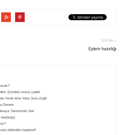
Sonraki »
Eylem hazırlığı
aracak?
hlike: İçerideki sessiz çatlak
ada Yıkıldı Ama Yolun Sonu Değil
lma Zamanı
 Kalmaya Tahammülü Yok!
lu başlangıç
yor?
ik ruhu öldürüldü maalesef!