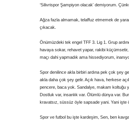
‘Silivrispor Şampiyon olacak' demiyorum. Çünkü
Ağza fazla almamak, telaffuz etmemek de yarar 
çıkacak.
Önümüzdeki tek engel TFF 3. Lig 1. Grup ardında
havaya sokar, rehavet yapar, rakibi küçümsetir,
maçı dahi yapmadık ama hissediyorum, inanıy
Spor denilince akla birbiri ardına pek çok şey ge
akla daha çok şey gelir. Açık hava, herkese açı
pencere, baca yok. Sandalye, makam koltuğu yok
Dostluk var, insanlık var. Ölümlü dünya var. Bunu
kravatsız, süssüz öyle sapsade yani. Yani işte ö
Spor ve futbol bu işte kardeşim, Sen, ben kavgas