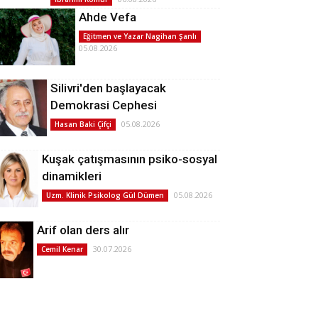
Ahde Vefa
Eğitmen ve Yazar Nagihan Şanlı
05.08.2026
Silivri'den başlayacak
Demokrasi Cephesi
05.08.2026
Hasan Baki Çifçi
Kuşak çatışmasının psiko-sosyal
dinamikleri
05.08.2026
Uzm. Klinik Psikolog Gül Dümen
Arif olan ders alır
30.07.2026
Cemil Kenar