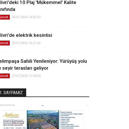
ilivri'deki 10 Plaj 'Mükemmel' Kalite
ınıfında
20.07.2026 14:37:57
üncel
livri'de elektrik kesintisi
20.07.2026 13:21:32
üncel
elimpaşa Sahili Yenileniyor: Yürüyüş yolu
 seyir terasları geliyor
27.07.2026 11:54:24
üncel
1. SAYFAMIZ