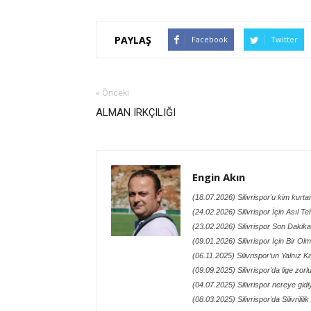
PAYLAŞ
Facebook
Twitter
« Önceki
ALMAN IRKÇILIĞI
Engin Akın
(18.07.2026) Silivrispor'u kim kurt
(24.02.2026) Silivrispor İçin Asıl Te
(23.02.2026) Silivrispor Son Dakik
(09.01.2026) Silivrispor İçin Bir O
(06.11.2025) Silivrispor’un Yalnız
(09.09.2025) Silivrispor’da lige zor
(04.07.2025) Silivrispor nereye gidi
(08.03.2025) Silivrispor’da Silivrilil