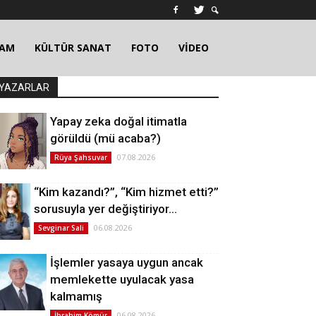
ŞAM
KÜLTÜR SANAT
FOTO
VİDEO
YAZARLAR
Yapay zeka doğal itimatla
görüldü (mü acaba?)
07.08.2026
Rüya Şahsuvar
“Kim kazandı?”, “Kim hizmet etti?”
sorusuyla yer değiştiriyor…
06.08.2026
Sevginar Sali
İşlemler yasaya uygun ancak
memlekette uyulacak yasa
kalmamış
06.08.2026
İbrahim Kömür