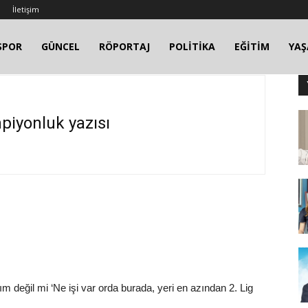
İletişim
SPOR
GÜNCEL
RÖPORTAJ
POLİTİKA
EĞİTİM
YA
piyonluk yazısı
m değil mi ‘Ne işi var orda burada, yeri en azından 2. Lig