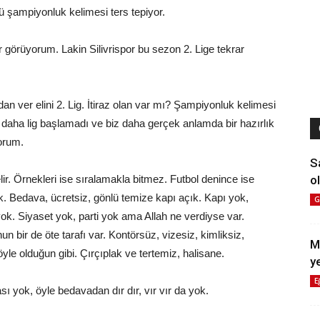
 şampiyonluk kelimesi ters tepiyor.
görüyorum. Lakin Silivrispor bu sezon 2. Lige tekrar
n ver elini 2. Lig. İtiraz olan var mı? Şampiyonluk kelimesi
 daha lig başlamadı ve biz daha gerçek anlamda bir hazırlık
orum.
S
ol
lir. Örnekleri ise sıralamakla bitmez. Futbol denince ise
k. Bedava, ücretsiz, gönlü temize kapı açık. Kapı yok,
G
. Siyaset yok, parti yok ama Allah ne verdiyse var.
n bir de öte tarafı var. Kontörsüz, vizesiz, kimliksiz,
M
yle olduğun gibi. Çırçıplak ve tertemiz, halisane.
y
E
ı yok, öyle bedavadan dır dır, vır vır da yok.