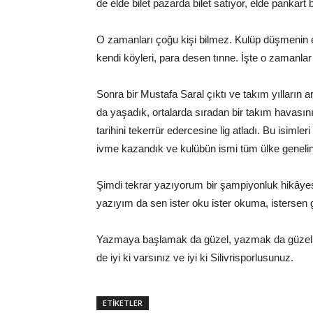
de elde bilet pazarda bilet satıyor, elde pankart
O zamanları çoğu kişi bilmez. Kulüp düşmenin 
kendi köyleri, para desen tınne. İşte o zamanlar 
Sonra bir Mustafa Saral çıktı ve takım yılların 
da yaşadık, ortalarda sıradan bir takım havası
tarihini tekerrür edercesine lig atladı. Bu isimleri 
ivme kazandık ve kulübün ismi tüm ülke genelinde
Şimdi tekrar yazıyorum bir şampiyonluk hikâyesi
yazıyım da sen ister oku ister okuma, istersen g
Yazmaya başlamak da güzel, yazmak da güzel. As
de iyi ki varsınız ve iyi ki Silivrisporlusunuz.
ETİKETLER