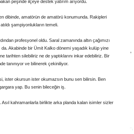
 bakan peşinde ilçeye destek yatırım arıyordu.
en dibinde, amatörün de amatörü konumunda. Rakipleri
atıldı şampiyonlukların temeli.
ardından profesyonel oldu. Saral zamanında altın çağımızı
nı da. Akabinde bir Ümit Kalko dönemi yaşadık kulüp yine
ne tarihten silebiliriz ne de yaptıklarını inkar edebiliriz. Bir
 tanınıyor ve bilinerek çekiniliyor.
, ister okursun ister okumazsın bunu sen bilirsin. Ben
argara yap. Bu senin bileceğin iş.
ıl kahramanlarla birlikte arka planda kalan isimler sizler