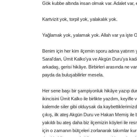
Gök kubbe altında insan olmak var. Adalet var, eş
Kartvizit yok, torpil yok, yalakalık yok.
Yağlamak yok, yalamak yok. Allah var ya işte O
Benim için her kim ilçemin sporu adına yatırım
Saral'dan, Ümit Kalko'ya ve Akgün Duru'ya kada
arkadaş, gerisi hikâye. Birbirleri arasında ne va
payda da buluşabilirler mesela.
Her sene başı bir şampiyonluk hikâye yazıp duru
ikincisini Ümit Kalko ile birlikte yazdım, keyifl
kalemde siler gibi olduysak da kaybettiklerimizd
çıkış, ilk ateş Akgün Duru ve Hakan Memiş ile bir
yakıldı bu ateş daha biz ilçemizin köyleri ile re
için o zamanın bütçeleri zorlanarak takımlar 