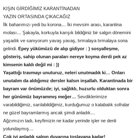
KIŞIN GİRDİĞİMİZ KARANTİNADAN
YAZIN ORTASINDA ÇIKACAĞIZ
İlk baharımızı yedi bu korona… İki mevsim arası, karantina
molası… Şakayla, korkuyla karışık bildiğiniz bir salgın dönemini
yaşadık ve sanıyorum yavaş yavaş, tırmalaya tırmalaya sona
gelindi.
Epey yükümüzü de alıp gidiyor : ) sosyalleşme,
gösteriş, sahip olunan paraları nereye koyma derdi pek az
kimsenin kaldı değil mi : ))
Yaşattığı travmayı unuturuz, neleri unutmadık ki… Onları
unutalım da aldığımız dersler kalsın inşallah. Karantinada bir
bayram var önümüzde; iyi, sağlıklı, huzurlu olduktan sonra
her günümüz bayrammış meğer…
Sevdiklerimize
varabildiğimiz, sarılabildiğimiz, kurduğumuz o kalabalık sofralar
ne güzel bayramlarmış ancak şimdi anladık…
Ağzımızın tadı, keyfimizin ne kadar yerinde işler ne denli
yolundaymış…
Çok iyi anladık salgın duvarına toslayana kadar!