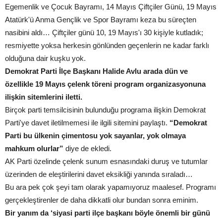
Egemenlik ve Çocuk Bayramı, 14 Mayıs Çiftçiler Günü, 19 Mayıs
Atatürk'ü Anma Gençlik ve Spor Bayramı keza bu süreçten
nasibini aldı… Çiftçiler günü 10, 19 Mayıs'ı 30 kişiyle kutladık;
resmiyette yoksa herkesin gönlünden geçenlerin ne kadar farklı
olduğuna dair kuşku yok.
Demokrat Parti İlçe Başkanı Halide Avlu arada dün ve
özellikle 19 Mayıs çelenk töreni program organizasyonuna
ilişkin sitemlerini iletti.
Birçok parti temsilcisinin bulunduğu programa ilişkin Demokrat
Parti'ye davet iletilmemesi ile ilgili sitemini paylaştı.
“Demokrat
Parti bu ülkenin çimentosu yok sayanlar, yok olmaya
mahkum olurlar”
diye de ekledi.
AK Parti özelinde çelenk sunum esnasındaki duruş ve tutumlar
üzerinden de eleştirilerini davet eksikliği yanında sıraladı…
Bu ara pek çok şeyi tam olarak yapamıyoruz maalesef. Programı
gerçekleştirenler de daha dikkatli olur bundan sonra eminim.
Bir yanım da ‘siyasi parti ilçe başkanı böyle önemli bir günü