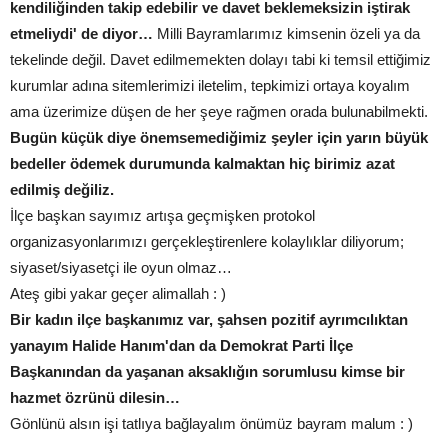
kendiliğinden takip edebilir ve davet beklemeksizin iştirak
etmeliydi' de diyor…
Milli Bayramlarımız kimsenin özeli ya da
tekelinde değil. Davet edilmemekten dolayı tabi ki temsil ettiğimiz
kurumlar adına sitemlerimizi iletelim, tepkimizi ortaya koyalım
ama üzerimize düşen de her şeye rağmen orada bulunabilmekti.
Bugün küçük diye önemsemediğimiz şeyler için yarın büyük
bedeller ödemek durumunda kalmaktan hiç birimiz azat
edilmiş değiliz.
İlçe başkan sayımız artışa geçmişken protokol
organizasyonlarımızı gerçekleştirenlere kolaylıklar diliyorum;
siyaset/siyasetçi ile oyun olmaz…
Ateş gibi yakar geçer alimallah : )
Bir kadın ilçe başkanımız var, şahsen pozitif ayrımcılıktan
yanayım Halide Hanım'dan da Demokrat Parti İlçe
Başkanından da yaşanan aksaklığın sorumlusu kimse bir
hazmet özrünü dilesin…
Gönlünü alsın işi tatlıya bağlayalım önümüz bayram malum : )