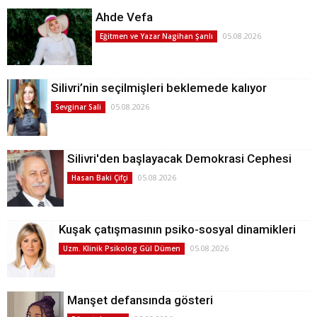
Ahde Vefa
05.08.2026
Eğitmen ve Yazar Nagihan Şanlı
Silivri’nin seçilmişleri beklemede kalıyor
05.08.2026
Sevginar Sali
Silivri'den başlayacak Demokrasi Cephesi
05.08.2026
Hasan Baki Çifçi
Kuşak çatışmasının psiko-sosyal dinamikleri
05.08.2026
Uzm. Klinik Psikolog Gül Dümen
Manşet defansında gösteri