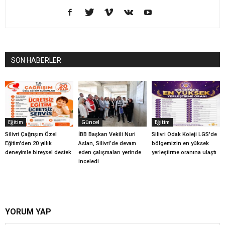
SON HABERLER
Eğitim
Güncel
Eğitim
Silivri Çağrışım Özel
İBB Başkan Vekili Nuri
Silivri Odak Koleji LGS'de
Eğitim'den 20 yıllık
Aslan, Silivri’de devam
bölgemizin en yüksek
deneyimle bireysel destek
eden çalışmaları yerinde
yerleştirme oranına ulaştı
inceledi
YORUM YAP