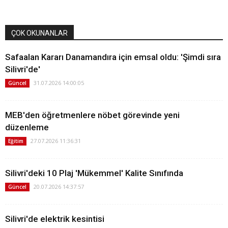
ÇOK OKUNANLAR
Safaalan Kararı Danamandıra için emsal oldu: 'Şimdi sıra
Silivri'de'
31.07.2026 14:00:05
Güncel
MEB'den öğretmenlere nöbet görevinde yeni
düzenleme
27.07.2026 11:36:31
Eğitim
Silivri'deki 10 Plaj 'Mükemmel' Kalite Sınıfında
20.07.2026 14:37:57
Güncel
Silivri'de elektrik kesintisi