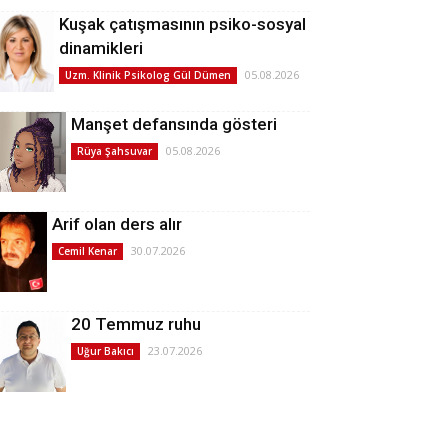
Kuşak çatışmasının psiko-sosyal
dinamikleri
05.08.2026
Uzm. Klinik Psikolog Gül Dümen
Manşet defansında gösteri
05.08.2026
Rüya Şahsuvar
Arif olan ders alır
30.07.2026
Cemil Kenar
20 Temmuz ruhu
23.07.2026
Uğur Bakıcı