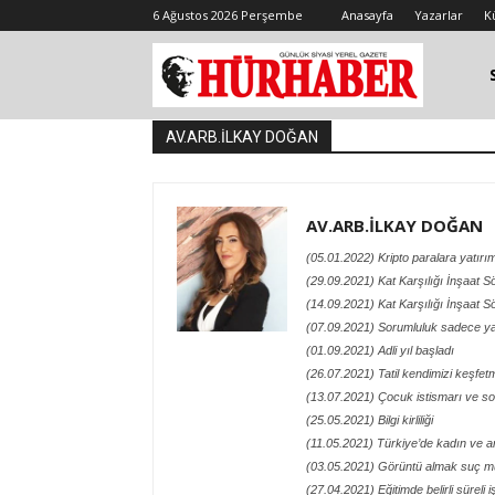
6 Ağustos 2026 Perşembe
Anasayfa
Yazarlar
K
AV.ARB.İLKAY DOĞAN
AV.ARB.İLKAY DOĞAN
(05.01.2022) Kripto paralara yatı
(29.09.2021) Kat Karşılığı İnşaat S
(14.09.2021) Kat Karşılığı İnşaat S
(07.09.2021) Sorumluluk sadece yap
(01.09.2021) Adli yıl başladı
(26.07.2021) Tatil kendimizi keşfetme
(13.07.2021) Çocuk istismarı ve som
(25.05.2021) Bilgi kirliliği
(11.05.2021) Türkiye’de kadın ve 
(03.05.2021) Görüntü almak suç 
(27.04.2021) Eğitimde belirli süreli 