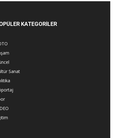
OPÜLER KATEGORİLER
OTO
aşam
üncel
ltür Sanat
litika
öportaj
por
İDEO
itim