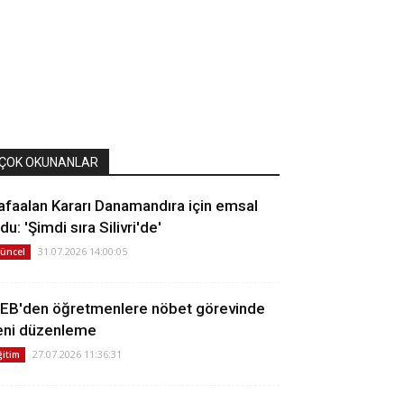
ÇOK OKUNANLAR
afaalan Kararı Danamandıra için emsal
du: 'Şimdi sıra Silivri'de'
31.07.2026 14:00:05
üncel
EB'den öğretmenlere nöbet görevinde
eni düzenleme
27.07.2026 11:36:31
ğitim