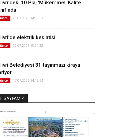
ilivri'deki 10 Plaj 'Mükemmel' Kalite
ınıfında
20.07.2026 14:37:57
üncel
livri'de elektrik kesintisi
20.07.2026 13:21:32
üncel
ilivri Belediyesi 31 taşınmazı kiraya
eriyor
17.07.2026 14:18:54
üncel
1. SAYFAMIZ