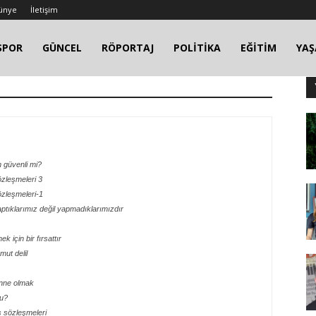
ünye
İletişim
SPOR
GÜNCEL
RÖPORTAJ
POLİTİKA
EĞİTİM
YA
rım güvenli mi?
özleşmeleri 3
özleşmeleri-1
tıklarımız değil yapmadıklarımızdır
k için bir fırsattır
ut delil
anne olmak
mu?
iş sözleşmeleri