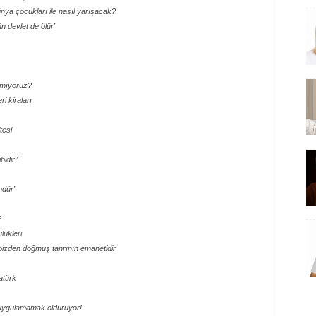
nya çocukları ile nasıl yarışacak?
n devlet de ölür”
amıyoruz?
i kiraları
tesi
bidir”
mdür”
?
lükleri
 bizden doğmuş tanrının emanetidir
atürk
 uygulamamak öldürüyor!