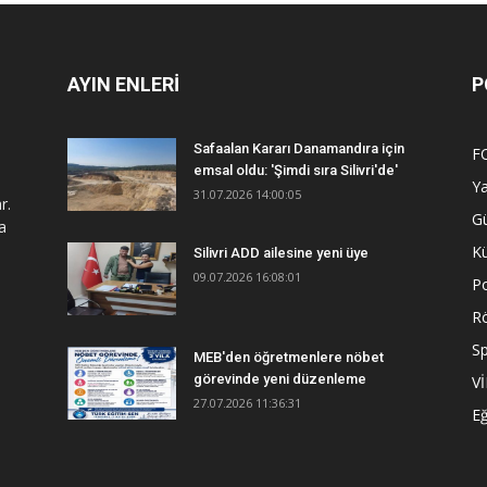
AYIN ENLERİ
P
Safaalan Kararı Danamandıra için
F
emsal oldu: 'Şimdi sıra Silivri'de'
Y
31.07.2026 14:00:05
r.
G
a
Kü
Silivri ADD ailesine yeni üye
09.07.2026 16:08:01
Po
R
S
MEB'den öğretmenlere nöbet
görevinde yeni düzenleme
V
27.07.2026 11:36:31
Eğ