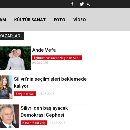
ŞAM
KÜLTÜR SANAT
FOTO
VİDEO
YAZARLAR
Ahde Vefa
Eğitmen ve Yazar Nagihan Şanlı
05.08.2026
Silivri’nin seçilmişleri beklemede
kalıyor
05.08.2026
Sevginar Sali
Silivri'den başlayacak
Demokrasi Cephesi
05.08.2026
Hasan Baki Çifçi