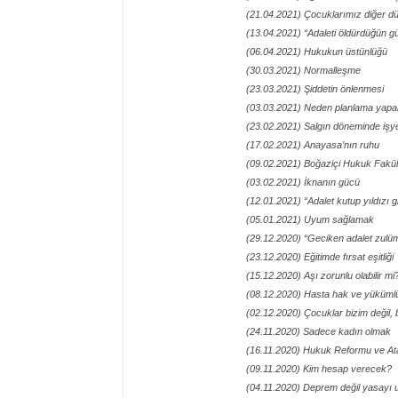
(21.04.2021) Çocuklarımız diğer dü
(13.04.2021) “Adaleti öldürdüğün gü
(06.04.2021) Hukukun üstünlüğü
(30.03.2021) Normalleşme
(23.03.2021) Şiddetin önlenmesi
(03.03.2021) Neden planlama yap
(23.02.2021) Salgın döneminde işyer
(17.02.2021) Anayasa’nın ruhu
(09.02.2021) Boğaziçi Hukuk Fakül
(03.02.2021) İknanın gücü
(12.01.2021) “Adalet kutup yıldızı gi
(05.01.2021) Uyum sağlamak
(29.12.2020) “Geciken adalet zulü
(23.12.2020) Eğitimde fırsat eşitliği
(15.12.2020) Aşı zorunlu olabilir mi
(08.12.2020) Hasta hak ve yükümlü
(02.12.2020) Çocuklar bizim değil,
(24.11.2020) Sadece kadın olmak
(16.11.2020) Hukuk Reformu ve At
(09.11.2020) Kim hesap verecek?
(04.11.2020) Deprem değil yasayı