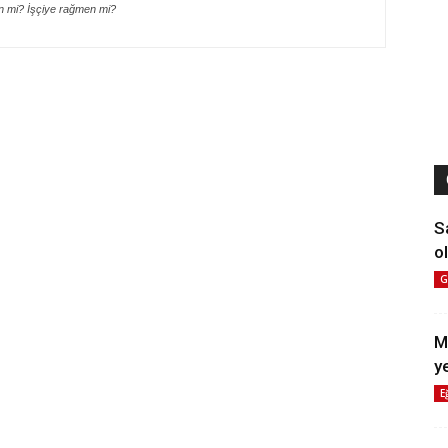
çin mi? İşçiye rağmen mi?
S
ol
G
M
y
E