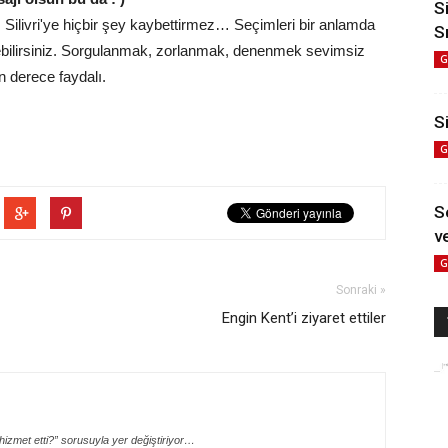
S
ş Silivri'ye hiçbir şey kaybettirmez… Seçimleri bir anlamda
S
rebilirsiniz. Sorgulanmak, zorlanmak, denenmek sevimsiz
G
n derece faydalı.
Si
G
S
ve
G
Sonraki »
Engin Kent’i ziyaret ettiler
izmet etti?” sorusuyla yer değiştiriyor…