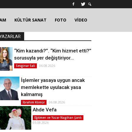
ŞAM
KÜLTÜR SANAT
FOTO
VİDEO
YAZARLAR
“Kim kazandı?”. “Kim hizmet etti?”
sorusuyla yer değiştiriyor…
06.08.2026
Sevginar Sali
İşlemler yasaya uygun ancak
memlekette uyulacak yasa
kalmamış
06.08.2026
İbrahim Kömür
Ahde Vefa
Eğitmen ve Yazar Nagihan Şanlı
05.08.2026