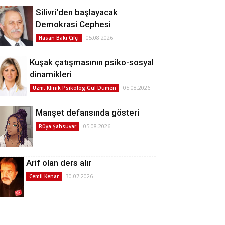
Silivri'den başlayacak
Demokrasi Cephesi
05.08.2026
Hasan Baki Çifçi
Kuşak çatışmasının psiko-sosyal
dinamikleri
05.08.2026
Uzm. Klinik Psikolog Gül Dümen
Manşet defansında gösteri
05.08.2026
Rüya Şahsuvar
Arif olan ders alır
30.07.2026
Cemil Kenar