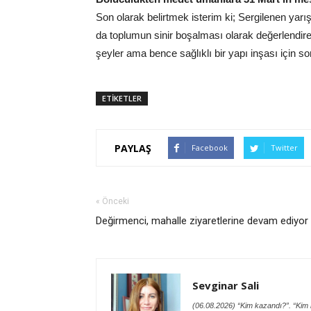
Son olarak belirtmek isterim ki; Sergilenen yarı
da toplumun sinir boşalması olarak değerlendi
şeyler ama bence sağlıklı bir yapı inşası için so
ETİKETLER
PAYLAŞ
Facebook
Twitter
« Önceki
Değirmenci, mahalle ziyaretlerine devam ediyor
Sevginar Sali
(06.08.2026) “Kim kazandı?”. “Kim h