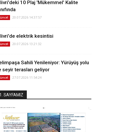
ilivri'deki 10 Plaj 'Mükemmel' Kalite
ınıfında
20.07.2026 14:37:57
üncel
livri'de elektrik kesintisi
20.07.2026 13:21:32
üncel
elimpaşa Sahili Yenileniyor: Yürüyüş yolu
 seyir terasları geliyor
27.07.2026 11:54:24
üncel
1. SAYFAMIZ