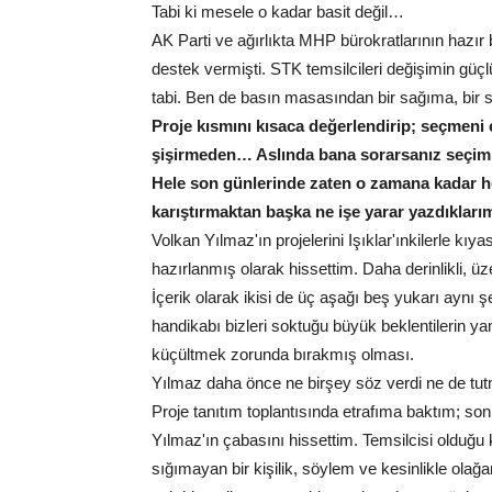
Tabi ki mesele o kadar basit değil…
AK Parti ve ağırlıkta MHP bürokratlarının hazır 
destek vermişti. STK temsilcileri değişimin güçl
tabi. Ben de basın masasından bir sağıma, bi
Proje kısmını kısaca değerlendirip; seçmeni e
şişirmeden… Aslında bana sorarsanız seçim 
Hele son günlerinde zaten o zamana kadar he
karıştırmaktan başka ne işe yarar yazdıklarımı
Volkan Yılmaz'ın projelerini Işıklar'ınkilerle k
hazırlanmış olarak hissettim. Daha derinlikli, ü
İçerik olarak ikisi de üç aşağı beş yukarı aynı ş
handikabı bizleri soktuğu büyük beklentilerin y
küçültmek zorunda bırakmış olması.
Yılmaz daha önce ne birşey söz verdi ne de tutmam
Proje tanıtım toplantısında etrafıma baktım; s
Yılmaz'ın çabasını hissettim. Temsilcisi olduğu 
sığımayan bir kişilik, söylem ve kesinlikle olağ