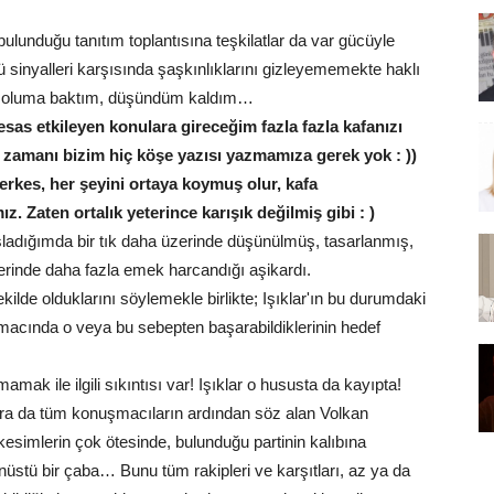
bulunduğu tanıtım toplantısına teşkilatlar da var gücüyle
ü sinyalleri karşısında şaşkınlıklarını gizleyememekte haklı
r soluma baktım, düşündüm kaldım…
sas etkileyen konulara gireceğim fazla fazla kafanızı
zamanı bizim hiç köşe yazısı yazmamıza gerek yok : ))
rkes, her şeyini ortaya koymuş olur, kafa
z. Zaten ortalık yeterince karışık değilmiş gibi : )
ıyasladığımda bir tık daha üzerinde düşünülmüş, tasarlanmış,
zerinde daha fazla emek harcandığı aşikardı.
ekilde olduklarını söylemekle birlikte; Işıklar'ın bu durumdaki
amacında o veya bu sebepten başarabildiklerinin hedef
ak ile ilgili sıkıntısı var! Işıklar o hususta da kayıpta!
onra da tüm konuşmacıların ardından söz alan Volkan
kesimlerin çok ötesinde, bulunduğu partinin kalıbına
anüstü bir çaba… Bunu tüm rakipleri ve karşıtları, az ya da