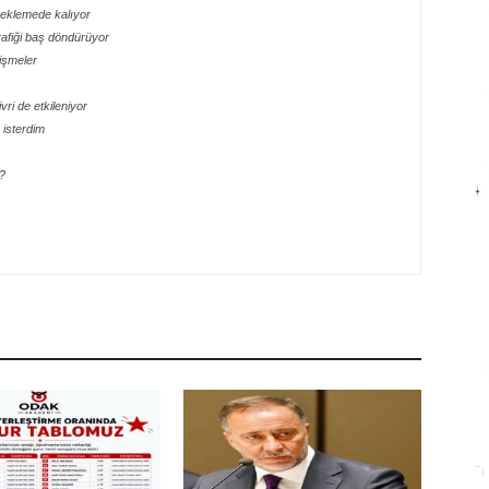
 beklemede kalıyor
rafiği baş döndürüyor
lişmeler
ri de etkileniyor
isterdim
?