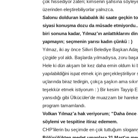
çok hissediyor zaten; kimsenin şahsına söyleyeb
üzerinden eleştirebiliyorlar yalnızca.
Salonu dolduran kalabalık iki saate geçkin to
siyasi konuşma dozu da müsade etmiyordu... 
biri sonuna kadar, Yılmaz'ın anlattıklarını di
yapmayın; seçmenin yarısı kadın çünkü : )
Yılmaz, iki ay önce Silivri Belediye Başkan Adayı
çizgide yol aldı. Başlarda yılmadıysa, zoru baş
Hele ki dün akşam bir kez daha emin oldum ki bu
yapılabildiğini ispat etmek için gerçekleştiriliyo
uçlarında biraz tedirgin, çokça şaşkın ama sıkı
teşekkür etmek istiyorum : ) Bir kesim Tayyip E
yansıdığı gibi Ülkücüler'de muazzam bir hareke
program tamamlandı.
Volkan Yılmaz'a hak veriyorum; “Daha önce as
söylemi ve tespitine itiraz edemem.
CHP'lilerin bu seçimde en çok tuttuğum sloganı
Bölücülükten medet umanlara 31 Mart'ın mesa