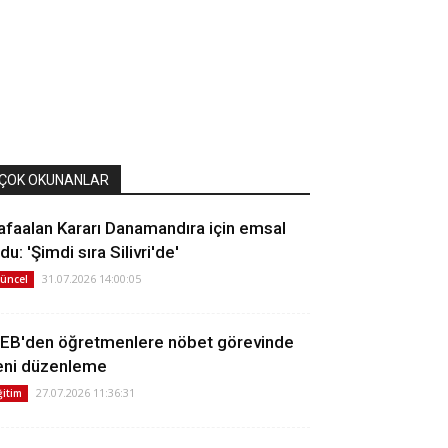
ÇOK OKUNANLAR
afaalan Kararı Danamandıra için emsal
du: 'Şimdi sıra Silivri'de'
31.07.2026 14:00:05
üncel
EB'den öğretmenlere nöbet görevinde
eni düzenleme
27.07.2026 11:36:31
ğitim