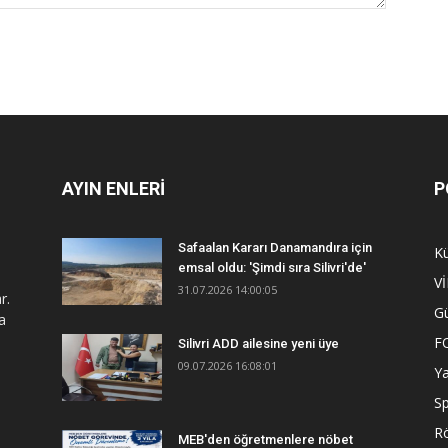
AYIN ENLERİ
P
Safaalan Kararı Danamandıra için
Kü
emsal oldu: 'Şimdi sıra Silivri'de'
V
31.07.2026 14:00:05
r.
G
a
F
Silivri ADD ailesine yeni üye
09.07.2026 16:08:01
Y
S
R
MEB'den öğretmenlere nöbet