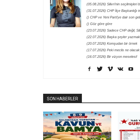
(05.08.2026) Silivri’nin seçilmişleri
(31.07.2026) CHP İlçe Başkanlığı t
() CHP ve Yeni Parti’ye dair son ge
() Göz göre göre
(23.07.2026) Sadece CHP değil, Siliv
(22.07.2026) Başka şeyler yazmak 
(20.07.2026) Komşudan bir örnek
(17.07.2026) Peki meclis ne olacak
(16.07.2026) Bir vizyon meselesi!
SON HABERLER