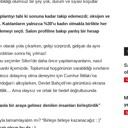
ildiği olumsuz bir şey yok, durum ve siyasi koşullar
plantıyı tabi ki sonuna kadar takip edemezdi; oksijen ve
Katılanların yalnızca %30'u kadın olmakla birlikte her
nlemeyi seçti. Salon profiline bakıp yanlış bir hesap
 olarak yola çıkarken, gelişi sürprizdi, gidişatı da aynı
ardıktan sonra hiç yılmaz!
 seçimler Silivri'de daha önce yapılamayanların, nasıl
S
r sanki ilçemizde. Toplumsal hoşgörünün varabildiği sınırların
ol
ntısız dolaşmış olma deneyimi için Cumhur İttifakı'na
G
rdoğan'ı alkışlarken, Devlet Bahçeli'nin görüntüsü ekrana
tlilik… Ama olaysız ve ortak bir hedef doğrultusunda
M
y
la bir araya gelmez denilen insanları birleştirdik”
E
yla tamamlayalım mı? “Birleşe birleşe kazanacağız : )”
jı olsun bu da : )