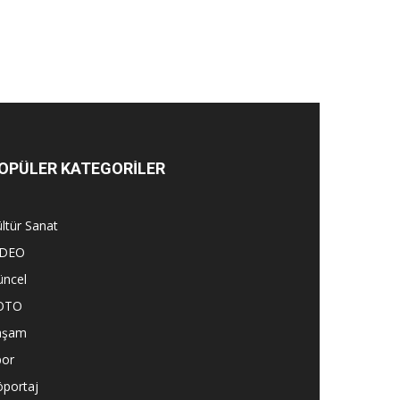
OPÜLER KATEGORİLER
ltür Sanat
İDEO
üncel
OTO
aşam
por
öportaj