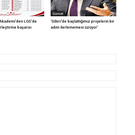
Güncel
k Akademi'den LGS'de
'Silivri'de başlattığımız projelerin bir
rleştirme başarısı
adım ilerlememesi üzüyor'