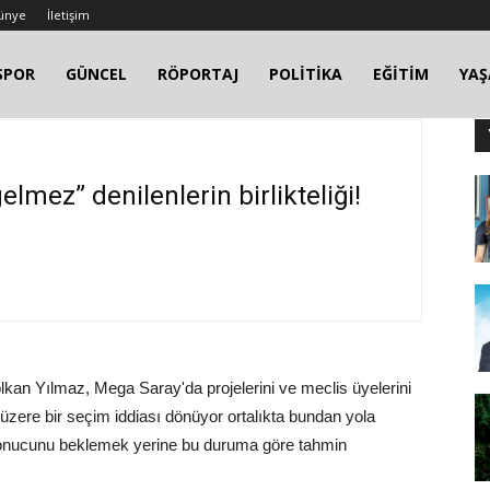
ünye
İletişim
SPOR
GÜNCEL
RÖPORTAJ
POLİTİKA
EĞİTİM
YA
elmez” denilenlerin birlikteliği!
olkan Yılmaz, Mega Saray'da projelerini ve meclis üyelerini
 üzere bir seçim iddiası dönüyor ortalıkta bundan yola
onucunu beklemek yerine bu duruma göre tahmin