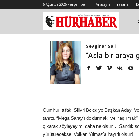
6 Ağustos 2026 Perşembe
Anasayfa
Yazarlar
K
Sevginar Sali
“Asla bir araya g
Cumhur İttifakı Silivri Belediye Başkan Adayı V
tanıttı. “Mega Saray'ı doldurmak” ve “taşırmak”
çıkarak söyleyeyim; daha ne olsun… Sandık s
yürütülecekse; Volkan Yılmaz'a hayırlı olsun!