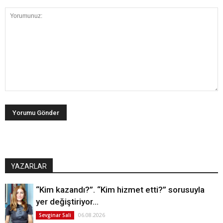
YAZARLAR
“Kim kazandı?”. “Kim hizmet etti?” sorusuyla
yer değiştiriyor…
06.08.2026
Sevginar Sali