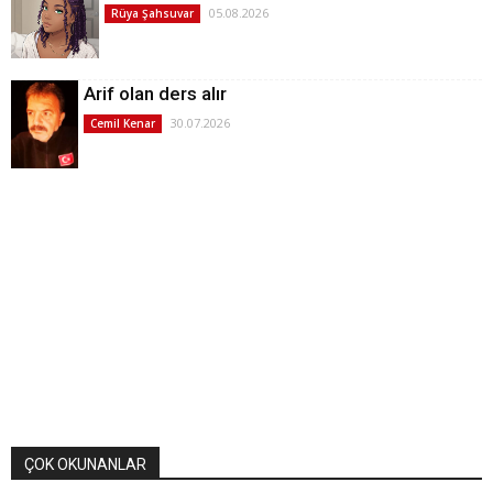
05.08.2026
Rüya Şahsuvar
Arif olan ders alır
30.07.2026
Cemil Kenar
ÇOK OKUNANLAR