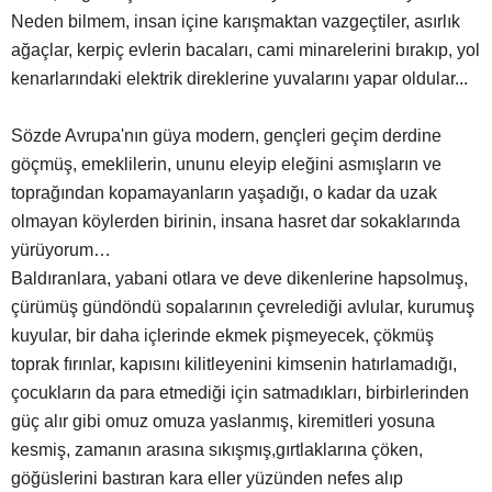
Neden bilmem, insan içine karışmaktan vazgeçtiler, asırlık
ağaçlar, kerpiç evlerin bacaları, cami minarelerini bırakıp, yol
kenarlarındaki elektrik direklerine yuvalarını yapar oldular...
Sözde Avrupa'nın güya modern, gençleri geçim derdine
göçmüş, emeklilerin, ununu eleyip eleğini asmışların ve
toprağından kopamayanların yaşadığı, o kadar da uzak
olmayan köylerden birinin, insana hasret dar sokaklarında
yürüyorum…
Baldıranlara, yabani otlara ve deve dikenlerine hapsolmuş,
çürümüş gündöndü sopalarının çevrelediği avlular, kurumuş
kuyular, bir daha içlerinde ekmek pişmeyecek, çökmüş
toprak fırınlar, kapısını kilitleyenini kimsenin hatırlamadığı,
çocukların da para etmediği için satmadıkları, birbirlerinden
güç alır gibi omuz omuza yaslanmış, kiremitleri yosuna
kesmiş, zamanın arasına sıkışmış,gırtlaklarına çöken,
göğüslerini bastıran kara eller yüzünden nefes alıp