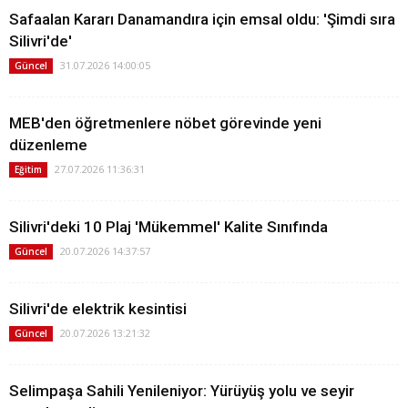
Safaalan Kararı Danamandıra için emsal oldu: 'Şimdi sıra
Silivri'de'
31.07.2026 14:00:05
Güncel
MEB'den öğretmenlere nöbet görevinde yeni
düzenleme
27.07.2026 11:36:31
Eğitim
Silivri'deki 10 Plaj 'Mükemmel' Kalite Sınıfında
20.07.2026 14:37:57
Güncel
Silivri'de elektrik kesintisi
20.07.2026 13:21:32
Güncel
Selimpaşa Sahili Yenileniyor: Yürüyüş yolu ve seyir