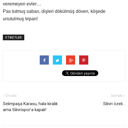
veremeyen evler…
Pas tutmuş saban, dişleri dökülmüş döven, köşede
unutulmuş tırpan!
ETİKETLER
« Önceki
Sonraki »
Selimpaşa Karasu, hala kiralık
Silivri özeli...
ama Silivrispor’a kapalı!