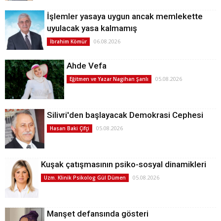
İşlemler yasaya uygun ancak memlekette
uyulacak yasa kalmamış
06.08.2026
İbrahim Kömür
Ahde Vefa
05.08.2026
Eğitmen ve Yazar Nagihan Şanlı
Silivri'den başlayacak Demokrasi Cephesi
05.08.2026
Hasan Baki Çifçi
Kuşak çatışmasının psiko-sosyal dinamikleri
05.08.2026
Uzm. Klinik Psikolog Gül Dümen
Manşet defansında gösteri