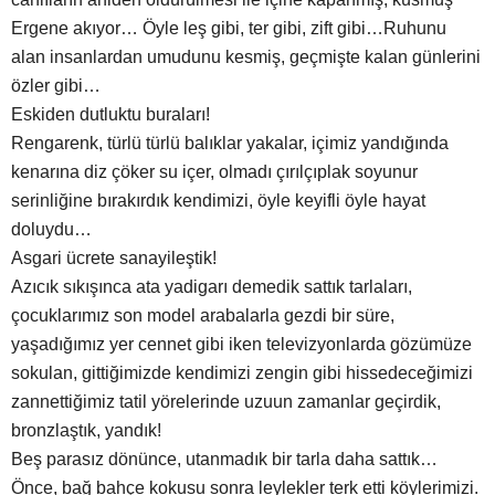
Ergene akıyor… Öyle leş gibi, ter gibi, zift gibi…Ruhunu
alan insanlardan umudunu kesmiş, geçmişte kalan günlerini
özler gibi…
Eskiden dutluktu buraları!
Rengarenk, türlü türlü balıklar yakalar, içimiz yandığında
kenarına diz çöker su içer, olmadı çırılçıplak soyunur
serinliğine bırakırdık kendimizi, öyle keyifli öyle hayat
doluydu…
Asgari ücrete sanayileştik!
Azıcık sıkışınca ata yadigarı demedik sattık tarlaları,
çocuklarımız son model arabalarla gezdi bir süre,
yaşadığımız yer cennet gibi iken televizyonlarda gözümüze
sokulan, gittiğimizde kendimizi zengin gibi hissedeceğimizi
zannettiğimiz tatil yörelerinde uzuun zamanlar geçirdik,
bronzlaştık, yandık!
Beş parasız dönünce, utanmadık bir tarla daha sattık…
Önce, bağ bahçe kokusu sonra leylekler terk etti köylerimizi.