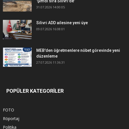
'Şimdi sıra Silivri'de'
31.07.2026 14:00:05
Silivri ADD ailesine yeni üye
09.07.2026 16:08:01
MEB'den öğretmenlere nöbet görevinde yeni
düzenleme
27.07.2026 11:36:31
POPÜLER KATEGORİLER
FOTO
Röportaj
Politika