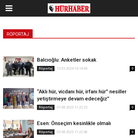
RÖPORTAJ
Balcıoğlu: Anketler sokak
13.03.2024 16:14:43
Röportaj
0
“Aklı hür, vicdanı hür, irfanı hür” nesiller
yetiştirmeye devam edeceğiz”
07.08.2023 11:22:25
Röportaj
0
Esen: Önseçim kesinlikle olmalı
03.08.2023 11:22:40
Röportaj
0