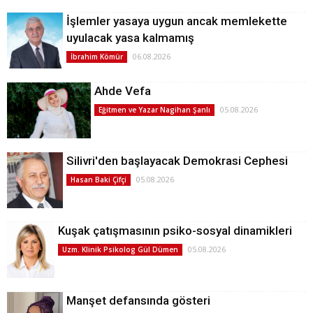
İşlemler yasaya uygun ancak memlekette
uyulacak yasa kalmamış
06.08.2026
İbrahim Kömür
Ahde Vefa
05.08.2026
Eğitmen ve Yazar Nagihan Şanlı
Silivri'den başlayacak Demokrasi Cephesi
05.08.2026
Hasan Baki Çifçi
Kuşak çatışmasının psiko-sosyal dinamikleri
05.08.2026
Uzm. Klinik Psikolog Gül Dümen
Manşet defansında gösteri