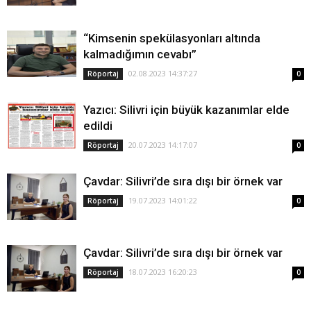
“Kimsenin spekülasyonları altında
kalmadığımın cevabı”
02.08.2023 14:37:27
Röportaj
0
Yazıcı: Silivri için büyük kazanımlar elde
edildi
20.07.2023 14:17:07
Röportaj
0
Çavdar: Silivri’de sıra dışı bir örnek var
19.07.2023 14:01:22
Röportaj
0
Çavdar: Silivri’de sıra dışı bir örnek var
18.07.2023 16:20:23
Röportaj
0