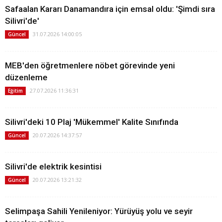
Safaalan Kararı Danamandıra için emsal oldu: 'Şimdi sıra
Silivri'de'
31.07.2026 14:00:05
Güncel
MEB'den öğretmenlere nöbet görevinde yeni
düzenleme
27.07.2026 11:36:31
Eğitim
Silivri'deki 10 Plaj 'Mükemmel' Kalite Sınıfında
20.07.2026 14:37:57
Güncel
Silivri'de elektrik kesintisi
20.07.2026 13:21:32
Güncel
Selimpaşa Sahili Yenileniyor: Yürüyüş yolu ve seyir