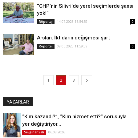
“CHP’nin Silivri'de yerel seçimlerde şansı
yok!”
14.07.2023 15:54:59
Röportaj
0
Arslan: İktidarın değişmesi şart
09.05.2023 11:59:39
Röportaj
0
1
2
3
YAZARLAR
“Kim kazandı?”, “Kim hizmet etti?” sorusuyla
yer değiştiriyor…
06.08.2026
Sevginar Sali