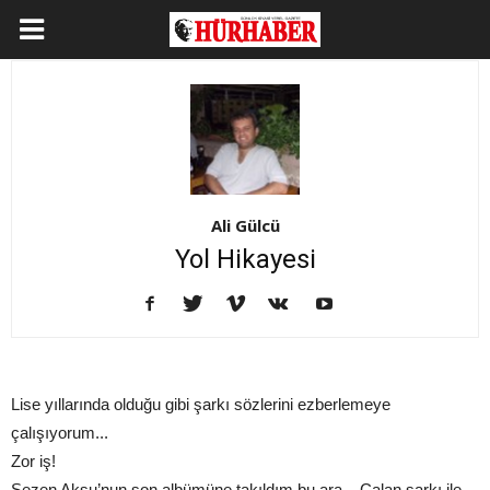
Ali Gülcü
Yol Hikayesi
Lise yıllarında olduğu gibi şarkı sözlerini ezberlemeye
çalışıyorum...
Zor iş!
Sezen Aksu’nun son albümüne takıldım bu ara... Çalan şarkı ile