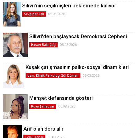
Silivri’nin seçilmişleri beklemede kalıyor
05.08.2026
Sevginar Sali
Silivri'den başlayacak Demokrasi Cephesi
05.08.2026
Hasan Baki Çifçi
Kuşak çatışmasının psiko-sosyal dinamikleri
05.08.2026
Uzm. Klinik Psikolog Gül Dümen
Manşet defansında gösteri
05.08.2026
Rüya Şahsuvar
Arif olan ders alır
30.07.2026
Cemil Kenar