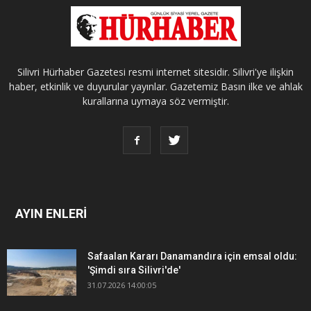
Silivri Hürhaber Gazetesi resmi internet sitesidir. Silivri'ye ilişkin
haber, etkinlik ve duyurular yayınlar. Gazetemiz Basın ilke ve ahlak
kurallarına uymaya söz vermiştir.
AYIN ENLERİ
Safaalan Kararı Danamandıra için emsal oldu:
'Şimdi sıra Silivri'de'
31.07.2026 14:00:05