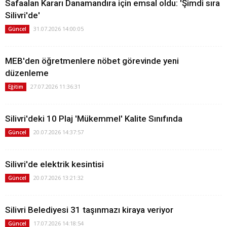
Safaalan Kararı Danamandıra için emsal oldu: 'Şimdi sıra
Silivri'de'
31.07.2026 14:00:05
Güncel
MEB'den öğretmenlere nöbet görevinde yeni
düzenleme
27.07.2026 11:36:31
Eğitim
Silivri'deki 10 Plaj 'Mükemmel' Kalite Sınıfında
20.07.2026 14:37:57
Güncel
Silivri'de elektrik kesintisi
20.07.2026 13:21:32
Güncel
Silivri Belediyesi 31 taşınmazı kiraya veriyor
17.07.2026 14:18:54
Güncel