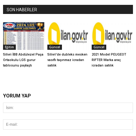
SON HABERLER
Eğitim
Güncel
Güncel
Silivri İBB Abdülezel Paşa
Silivri'de dubleks mesken
2021 Model PEUGEOT
Ortaokulu LGS gurur
vasıflı taşınmaz icradan
RIFTER Marka araç
tablosunu paylaştı
satılık
icradan satılık
YORUM YAP