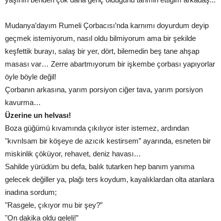
Mudanya’dayım Rumeli Çorbacısı’nda karnımı doyurdum deyip
geçmek istemiyorum, nasıl oldu bilmiyorum ama bir şekilde
keşfettik burayı, salaş bir yer, dört, bilemedin beş tane ahşap
masası var… Zerre abartmıyorum bir işkembe çorbası yapıyorlar
öyle böyle değil!
Çorbanın arkasına, yarım porsiyon ciğer tava, yarım porsiyon
kavurma…
Üzerine un helvası!
Boza güğümü kıvamında çıkılıyor ister istemez, ardından
"kıvrılsam bir köşeye de azıcık kestirsem” ayarında, esneten bir
miskinlik çöküyor, rehavet, deniz havası…
Sahilde yürüdüm bu defa, balık tutarken hep banım yanıma
gelecek değiller ya, plağı ters koydum, kayalıklardan olta atanlara
inadına sordum;
"Rasgele, çıkıyor mu bir şey?”
"On dakika oldu geleli!”