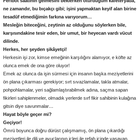
Feribot saatinin gelmesini beklerken oturduğum kafeteryada,
ne zamandır, bu bıçakçı gibi; işini yapmaktan keyif alan birine
tesadüf etmediğimin farkına varıyorum…
Mesleğin biteceğini, zeytinin az olduğunu söylerken bile,
karşısındakine tesir eden, bir umut, bir heyecan vardı vücut
dilinde.
Herkes, her şeyden şikâyetçi!
Herkesin işi zor, kimse emeğinin karşılığını alamıyor, e köfte az
olunca emek de ona göre oluyor!
Emek az olunca da işin sürmesi için insanın başka meziyetlerini
ön plana çıkarması gerekiyor; sırt sıvazlamalar, takla atmalar,
pohpohlamalar, yeri sağlamlaştırabilmek adına, saçma sapan
fikirleri sahiplenmeler, olmadık yerlerde sırf fikir sahibinin kulağına
gitsin diye savunmalar…
Hayat böyle geçer mi?
Geçiyor!
Ömrü boyunca doğru dürüst çalışmamış, ön plana çıkardığı
meziyetleri ile dili ve avuçlarının içleri ile refah içinde yaşayan,