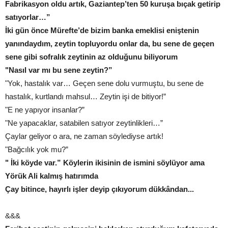
Fabrikasyon oldu artık, Gaziantep’ten 50 kuruşa bıçak getirip
satıyorlar…”
İki gün önce Mürefte’de bizim banka emeklisi eniştenin
yanındaydım, zeytin topluyordu onlar da, bu sene de geçen
sene gibi sofralık zeytinin az olduğunu biliyorum
"Nasıl var mı bu sene zeytin?”
"Yok, hastalık var… Geçen sene dolu vurmuştu, bu sene de
hastalık, kurtlandı mahsul… Zeytin işi de bitiyor!”
"E ne yapıyor insanlar?”
"Ne yapacaklar, satabilen satıyor zeytinlikleri…”
Çaylar geliyor o ara, ne zaman söylediyse artık!
"Bağcılık yok mu?”
" İki köyde var.” Köylerin ikisinin de ismini söylüyor ama
Yörük Ali kalmış hatırımda
Çay bitince, hayırlı işler deyip çıkıyorum dükkândan...
&&&