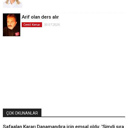
Arif olan ders alır
30.07.2026
Cemil Kenar
ÇOK OKUNANLAR
Safaalan Kararı Danamandıra için emsal oldu: 'Şimdi sıra