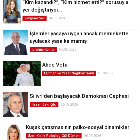
“Kim kazandı?”, “Kim hizmet etti?” sorusuyla
yer değiştiriyor…
06.08.2026
Sevginar Sali
İşlemler yasaya uygun ancak memlekette
uyulacak yasa kalmamış
06.08.2026
İbrahim Kömür
Ahde Vefa
05.08.2026
Eğitmen ve Yazar Nagihan Şanlı
Silivri'den başlayacak Demokrasi Cephesi
05.08.2026
Hasan Baki Çifçi
Kuşak çatışmasının psiko-sosyal dinamikleri
05.08.2026
Uzm. Klinik Psikolog Gül Dümen