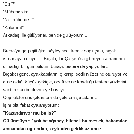
"Siz?”
"Mühendisim…”
"Ne mühendisi?”
"Kaldırım!”
Arkadaşı ile gülüyorlar, ben de gülüyorum...
Bursa’ya gelip gittiğimi söyleyince, kemik saplı çakı, bıçak
ısmarlayan oluyor… Bıçakçılar Çarşısı’na gitmeye zamanımın
olmadığı bir gün buldum burayı, testere de yapıyorlar…
Bıçakçı genç, ayakkabılarını çıkarıp, sedirin üzerine oturuyor ve
eline aldığı küçük çekiçle, örs üzerine koyduğu testere yüzlerini
santim santim dövmeye başlıyor…
Cep telefonunu çıkarsam da çeksem şu adamı…
İşim bitti fakat oyalanıyorum;
"Kazandırıyor mu bu iş?”
Gülümsüyor; "yok be ağabey, bitecek bu meslek, babamdan
amcamdan öğrendim, zeytinden geldik az önce…