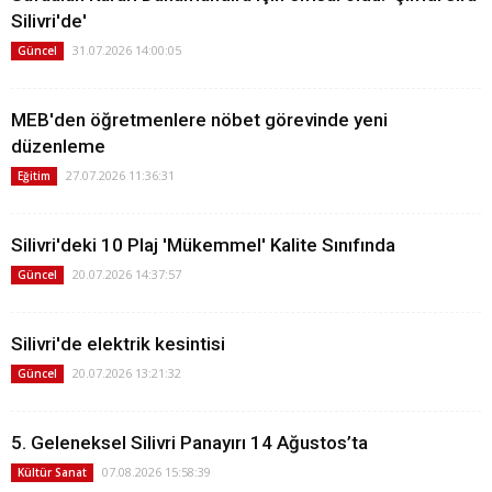
Silivri'de'
31.07.2026 14:00:05
Güncel
MEB'den öğretmenlere nöbet görevinde yeni
düzenleme
27.07.2026 11:36:31
Eğitim
Silivri'deki 10 Plaj 'Mükemmel' Kalite Sınıfında
20.07.2026 14:37:57
Güncel
Silivri'de elektrik kesintisi
20.07.2026 13:21:32
Güncel
5. Geleneksel Silivri Panayırı 14 Ağustos’ta
07.08.2026 15:58:39
Kültür Sanat