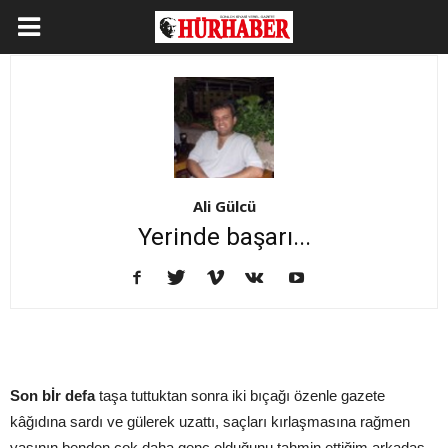
Ali Gülcü
Yerinde başarı...
Son bİr defa
taşa tuttuktan sonra iki bıçağı özenle gazete
kâğıdına sardı ve gülerek uzattı, saçları kırlaşmasına rağmen
yaşının benden çok daha genç olduğunu tahmin ettiğim arkadaş...