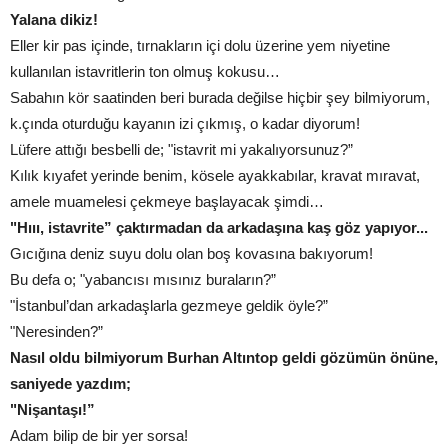
Yalana dikiz!
Eller kir pas içinde, tırnakların içi dolu üzerine yem niyetine
kullanılan istavritlerin ton olmuş kokusu…
Sabahın kör saatinden beri burada değilse hiçbir şey bilmiyorum,
k.çında oturduğu kayanın izi çıkmış, o kadar diyorum!
Lüfere attığı besbelli de; "istavrit mi yakalıyorsunuz?”
Kılık kıyafet yerinde benim, kösele ayakkabılar, kravat mıravat,
amele muamelesi çekmeye başlayacak şimdi…
"Hııı, istavrite” çaktırmadan da arkadaşına kaş göz yapıyor...
Gıcığına deniz suyu dolu olan boş kovasına bakıyorum!
Bu defa o; "yabancısı mısınız buraların?”
"İstanbul’dan arkadaşlarla gezmeye geldik öyle?”
"Neresinden?”
Nasıl oldu bilmiyorum Burhan Altıntop geldi gözümün önüne,
saniyede yazdım;
"Nişantaşı!”
Adam bilip de bir yer sorsa!