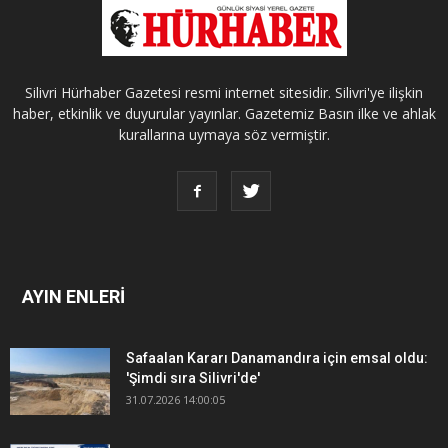
Silivri Hürhaber Gazetesi resmi internet sitesidir. Silivri'ye ilişkin
haber, etkinlik ve duyurular yayınlar. Gazetemiz Basın ilke ve ahlak
kurallarına uymaya söz vermiştir.
AYIN ENLERİ
Safaalan Kararı Danamandıra için emsal oldu:
'Şimdi sıra Silivri'de'
31.07.2026 14:00:05