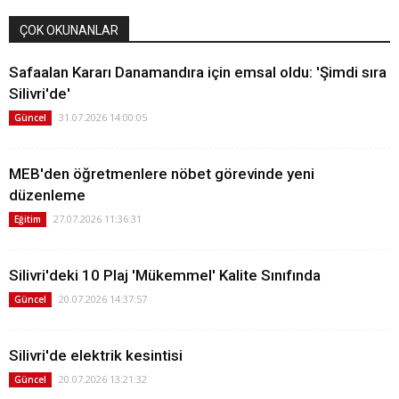
ÇOK OKUNANLAR
Safaalan Kararı Danamandıra için emsal oldu: 'Şimdi sıra
Silivri'de'
31.07.2026 14:00:05
Güncel
MEB'den öğretmenlere nöbet görevinde yeni
düzenleme
27.07.2026 11:36:31
Eğitim
Silivri'deki 10 Plaj 'Mükemmel' Kalite Sınıfında
20.07.2026 14:37:57
Güncel
Silivri'de elektrik kesintisi
20.07.2026 13:21:32
Güncel