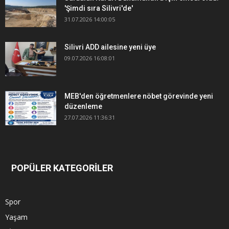
'Şimdi sıra Silivri'de'
31.07.2026 14:00:05
Silivri ADD ailesine yeni üye
09.07.2026 16:08:01
MEB'den öğretmenlere nöbet görevinde yeni
düzenleme
27.07.2026 11:36:31
POPÜLER KATEGORİLER
Spor
Yaşam