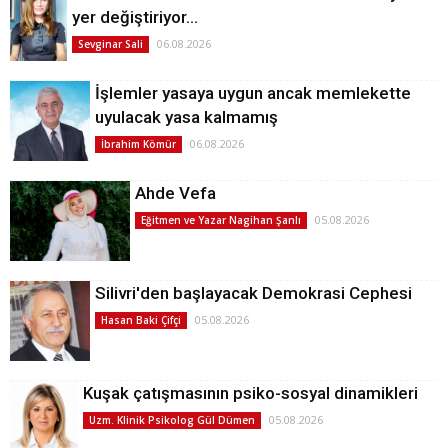
yer değiştiriyor…
06.08.2026
Sevginar Sali
İşlemler yasaya uygun ancak memlekette
uyulacak yasa kalmamış
06.08.2026
İbrahim Kömür
Ahde Vefa
05.08.2026
Eğitmen ve Yazar Nagihan Şanlı
Silivri'den başlayacak Demokrasi Cephesi
05.08.2026
Hasan Baki Çifçi
Kuşak çatışmasının psiko-sosyal dinamikleri
05.08.2026
Uzm. Klinik Psikolog Gül Dümen