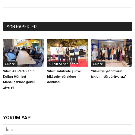
SON HABERLER
Güncel
Kültür Sanat
Güncel
Silivri AK Parti Kadın
Silivri sahilinde şiir ve
'Silivri'ye yatırımların
Kolları Hürriyet
hikâyeler yüreklere
takibini sürdürüyoruz'
Mahallesi'nde gönül
dokundu
ziyareti
YORUM YAP