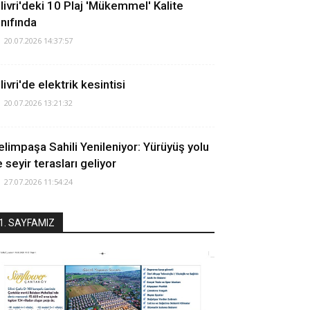
ilivri'deki 10 Plaj 'Mükemmel' Kalite
ınıfında
20.07.2026 14:37:57
livri'de elektrik kesintisi
20.07.2026 13:21:32
elimpaşa Sahili Yenileniyor: Yürüyüş yolu
 seyir terasları geliyor
27.07.2026 11:54:24
1. SAYFAMIZ