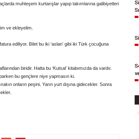
S
maçlarda muhteşem kurtarışlar yapıp takımlarına galibiyetleri
S
lim ve ekleyelim.
Si
ura ediliyor. Bilet bu iki ‘aslan' gibi iki Türk çocuğuna
S
larından biridir. Hatta bu ‘Kutsal' kitabımızda da vardır.
ve
parken bu gençlere niye yapmasın ki.
rakın onların peşini. Yarın yurt dışına gidecekler. Sonra
ekler.