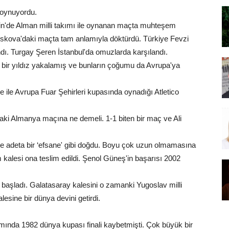
 oynuyordu.
erlin'de Alman milli takımı ile oynanan maçta muhteşem
oskova'daki maçta tam anlamıyla döktürdü. Türkiye Fevzi
dı. Turgay Şeren İstanbul'da omuzlarda karşılandı.
 bir yıldız yakalamış ve bunların çoğumu da Avrupa'ya
e ile Avrupa Fuar Şehirleri kupasında oynadığı Atletico
daki Almanya maçına ne demeli. 1-1 biten bir maç ve Ali
e adeta bir ‘efsane' gibi doğdu. Boyu çok uzun olmamasına
m kalesi ona teslim edildi. Şenol Güneş'in başarısı 2002
ı başladı. Galatasaray kalesini o zamanki Yugoslav milli
esine bir dünya devini getirdi.
ımında 1982 dünya kupası finali kaybetmişti. Çok büyük bir