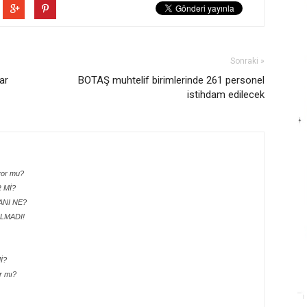
Sonraki »
lar
BOTAŞ muhtelif birimlerinde 261 personel
istihdam edilecek
yor mu?
R Mİ?
LANI NE?
LMADI!
İ?
r mı?