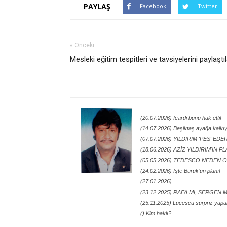
PAYLAŞ
Facebook
Twitter
« Önceki
Mesleki eğitim tespitleri ve tavsiyelerini paylaştı
(20.07.2026) İcardi bunu hak etti!
(14.07.2026) Beşiktaş ayağa kalkı
(07.07.2026) YILDIRIM 'PES' EDE
(18.06.2026) AZİZ YILDIRIM'IN P
(05.05.2026) TEDESCO NEDEN O
(24.02.2026) İşte Buruk’un planı!
(27.01.2026)
(23.12.2025) RAFA MI, SERGEN M
(25.11.2025) Lucescu sürpriz yapa
() Kim haklı?