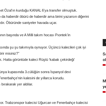
et Özal'ın kurduğu KANAL 6'ya transfer olmuştuk.
da haberdir öbürü de haberdir ama birini yazarsın diğerini
dır. Öbüründe saniyeler havada uçar.
ının başında ve A Milli takım hocası Pıontek'in
asında şu şu takımıyla oynuyor. Üçüncü kalecileri çok iyi
ir misiniz?''
S
ol
 Hatta görüntüde kaleci Rüştü ‘kabak çekirdeği'
dünya kupasında 3.cülüğün sonra İspanyol devi
enerbahçe'nin kalesini de yıllarca korudu.
M
bırakarak yer aldılar.
y
riyor. Trabzonspor kalecisi Uğurcan ve Fenerbahçe kalecisi