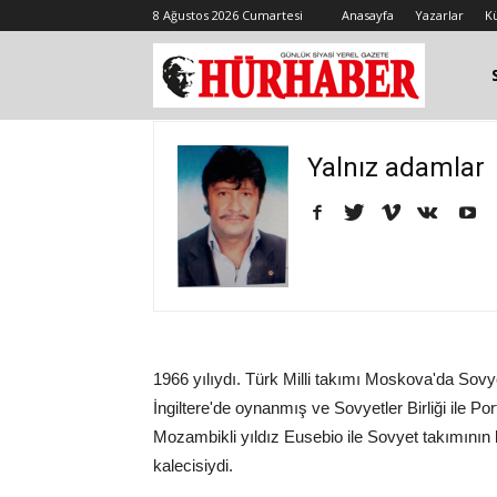
8 Ağustos 2026 Cumartesi
Anasayfa
Yazarlar
K
Yalnız adamlar
1966 yılıydı. Türk Milli takımı Moskova'da Sovye
İngiltere'de oynanmış ve Sovyetler Birliği ile P
Mozambikli yıldız Eusebio ile Sovyet takımının 
kalecisiydi.