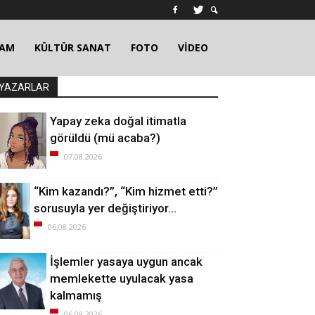
ŞAM
KÜLTÜR SANAT
FOTO
VİDEO
YAZARLAR
Yapay zeka doğal itimatla
görüldü (mü acaba?)
07.08.2026
“Kim kazandı?”, “Kim hizmet etti?”
sorusuyla yer değiştiriyor…
06.08.2026
İşlemler yasaya uygun ancak
memlekette uyulacak yasa
kalmamış
06.08.2026