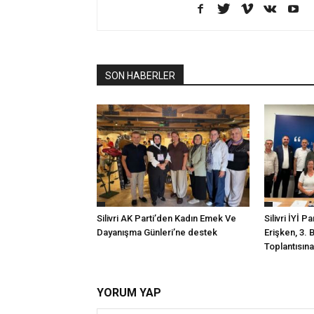
SON HABERLER
Silivri AK Parti’den Kadın Emek Ve
Silivri İYİ P
Dayanışma Günleri’ne destek
Erişken, 3. 
Toplantısına 
YORUM YAP