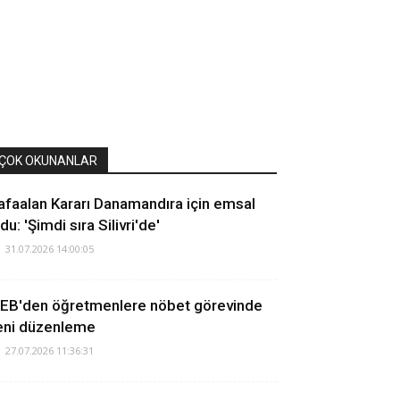
ÇOK OKUNANLAR
afaalan Kararı Danamandıra için emsal
du: 'Şimdi sıra Silivri'de'
31.07.2026 14:00:05
EB'den öğretmenlere nöbet görevinde
eni düzenleme
27.07.2026 11:36:31