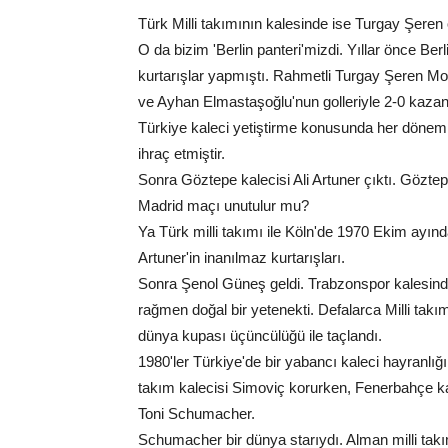
Türk Milli takımının kalesinde ise Turgay Şeren
O da bizim 'Berlin panteri'mizdi. Yıllar önce B
kurtarışlar yapmıştı. Rahmetli Turgay Şeren M
ve Ayhan Elmastaşoğlu'nun golleriyle 2-0 kazan
Türkiye kaleci yetiştirme konusunda her dönem
ihraç etmiştir.
Sonra Göztepe kalecisi Ali Artuner çıktı. Göztep
Madrid maçı unutulur mu?
Ya Türk milli takımı ile Köln'de 1970 Ekim ayın
Artuner'in inanılmaz kurtarışları.
Sonra Şenol Güneş geldi. Trabzonspor kalesind
rağmen doğal bir yetenekti. Defalarca Milli takı
dünya kupası üçüncülüğü ile taçlandı.
1980'ler Türkiye'de bir yabancı kaleci hayranlığ
takım kalecisi Simoviç korurken, Fenerbahçe kal
Toni Schumacher.
Schumacher bir dünya starıydı. Alman milli tak