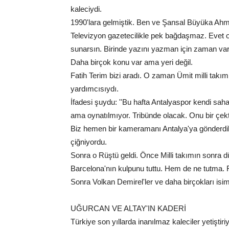
kaleciydi.
1990'lara gelmiştik. Ben ve Şansal Büyüka Ahm
Televizyon gazetecilikle pek bağdaşmaz. Evet o 
sunarsın. Birinde yazını yazman için zaman var
Daha birçok konu var ama yeri değil.
Fatih Terim bizi aradı. O zaman Ümit milli takım
yardımcısıydı.
İfadesi şuydu: ''Bu hafta Antalyaspor kendi sah
ama oynatılmıyor. Tribünde olacak. Onu bir çektir
Biz hemen bir kameramanı Antalya'ya gönderdik.
çiğniyordu.
Sonra o Rüştü geldi. Önce Milli takımın sonra 
Barcelona'nın kulpunu tuttu. Hem de ne tutma. F
Sonra Volkan Demirel'ler ve daha birçokları isim 
UĞURCAN VE ALTAY'IN KADERİ
Türkiye son yıllarda inanılmaz kaleciler yetişti