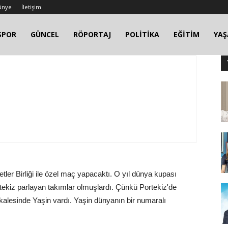
ünye
İletişim
SPOR
GÜNCEL
RÖPORTAJ
POLİTİKA
EĞİTİM
YA
tler Birliği ile özel maç yapacaktı. O yıl dünya kupası
ortekiz parlayan takımlar olmuşlardı. Çünkü Portekiz'de
kalesinde Yaşin vardı. Yaşin dünyanın bir numaralı