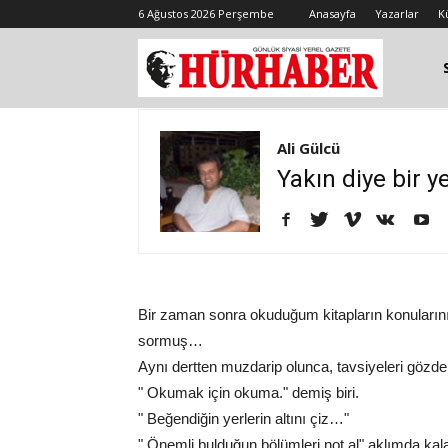
6 Ağustos 2026 Perşembe
Anasayfa
Yazarlar
K
Ali Gülcü
Yakın diye bir y
Bir zaman sonra okuduğum kitapların konuların
sormuş…
Aynı dertten muzdarip olunca, tavsiyeleri gözde
" Okumak için okuma." demiş biri.
" Beğendiğin yerlerin altını çiz…"
" Önemli bulduğun bölümleri not al" aklımda kala