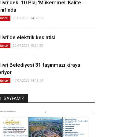
ilivri'deki 10 Plaj 'Mükemmel' Kalite
ınıfında
20.07.2026 14:37:57
üncel
livri'de elektrik kesintisi
20.07.2026 13:21:32
üncel
ilivri Belediyesi 31 taşınmazı kiraya
eriyor
17.07.2026 14:18:54
üncel
1. SAYFAMIZ