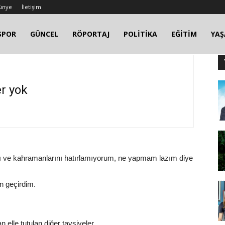
ünye
İletişim
SPOR
GÜNCEL
RÖPORTAJ
POLİTİKA
EĞİTİM
YA
er yok
ı ve kahramanlarını hatırlamıyorum, ne yapmam lazım diye
n geçirdim.
n elle tutulan diğer tavsiyeler…