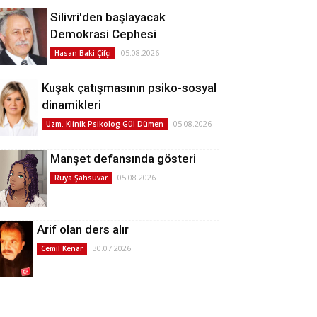
Silivri'den başlayacak
Demokrasi Cephesi
05.08.2026
Hasan Baki Çifçi
Kuşak çatışmasının psiko-sosyal
dinamikleri
05.08.2026
Uzm. Klinik Psikolog Gül Dümen
Manşet defansında gösteri
05.08.2026
Rüya Şahsuvar
Arif olan ders alır
30.07.2026
Cemil Kenar