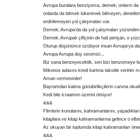
Avrupa buralara benziyorsa, demek; onların da d
onlarda da bitmek tükenmek bilmeyen, denetleni
erdirilemeyen yol çalışmaları var.
Demek; Avrupa'da da yol çalışmaları yüzünden 
Demek; Avrupalı çiftçinin de hali perişan, o yüzd
Oturup düşününce üzülüyor insan Avrupa'ya da,
Avrupa Avrupa duy sesimizi...
Biz sana benzeyecektik, sen bizi benzemeye ba
Mikonos adasını kredi kartına taksitle verirler 
Aman vermesinler!
Bayramdan kalma günübirlikçilerin canına okud
Kedi bile icraatının üzerini örtüyor!
&&&
Filmlerin konularını, kahramanlarını, yaşadıklar
kitaplara ve kitap kahramanlarına gelince o e
Az okuyan bir toplumda kitap kahramanları öne
&&&