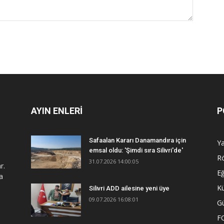
AYIN ENLERİ
P
Safaalan Kararı Danamandıra için
Y
emsal oldu: 'Şimdi sıra Silivri'de'
R
31.07.2026 14:00:05
r.
Eğ
a
Kü
Silivri ADD ailesine yeni üye
09.07.2026 16:08:01
G
F