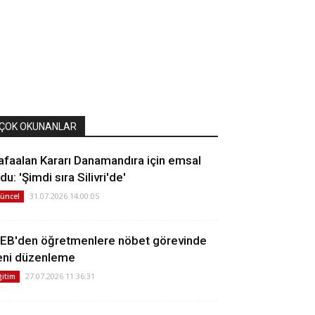
ÇOK OKUNANLAR
afaalan Kararı Danamandıra için emsal
du: 'Şimdi sıra Silivri'de'
31.07.2026 14:00:05
üncel
EB'den öğretmenlere nöbet görevinde
eni düzenleme
27.07.2026 11:36:31
ğitim