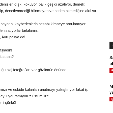
enizleri dışkı kokuyor, balık çeşidi azalıyor, demek;
p, denetlenmediği bilinmeyen ve neden bitmediğine akıl sır
hayatını kaybedenlerin hesabı kimseye sorulamıyor.
en satıyorlar tarlalarını…
 Avrupalıya da!
şladın!
mi acaba?
S
ol
uğu plaj fotoğrafları var gözümün önünde…
G
M
ımızı ve eskide kalanları unutmayı yakıştırıyor fakat iş
y
lbiseyi uyduramıyoruz üstümüze…
E
mli çünkü!