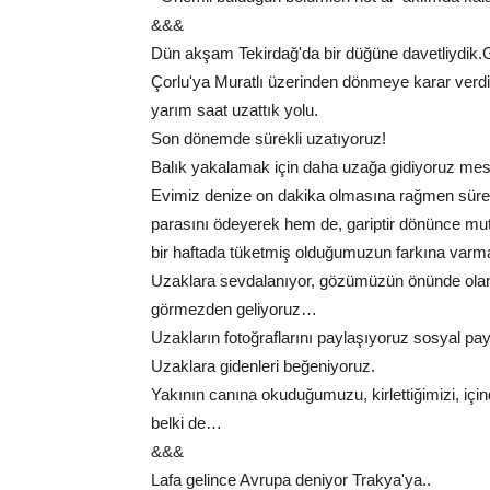
&&&
Dün akşam Tekirdağ'da bir düğüne davetliydik.
Çorlu'ya Muratlı üzerinden dönmeye karar verdi
yarım saat uzattık yolu.
Son dönemde sürekli uzatıyoruz!
Balık yakalamak için daha uzağa gidiyoruz mes
Evimiz denize on dakika olmasına rağmen sürekli
parasını ödeyerek hem de, gariptir dönünce mut
bir haftada tüketmiş olduğumuzun farkına varma
Uzaklara sevdalanıyor, gözümüzün önünde olanla
görmezden geliyoruz…
Uzakların fotoğraflarını paylaşıyoruz sosyal pay
Uzaklara gidenleri beğeniyoruz.
Yakının canına okuduğumuzu, kirlettiğimizi, için
belki de…
&&&
Lafa gelince Avrupa deniyor Trakya'ya..