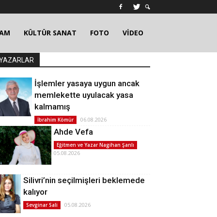
ŞAM
KÜLTÜR SANAT
FOTO
VİDEO
YAZARLAR
İşlemler yasaya uygun ancak
memlekette uyulacak yasa
kalmamış
06.08.2026
İbrahim Kömür
Ahde Vefa
Eğitmen ve Yazar Nagihan Şanlı
05.08.2026
Silivri’nin seçilmişleri beklemede
kalıyor
05.08.2026
Sevginar Sali