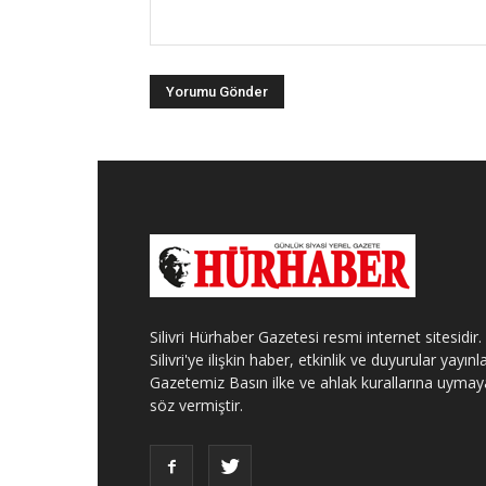
Silivri Hürhaber Gazetesi resmi internet sitesidir.
Silivri'ye ilişkin haber, etkinlik ve duyurular yayınla
Gazetemiz Basın ilke ve ahlak kurallarına uymay
söz vermiştir.