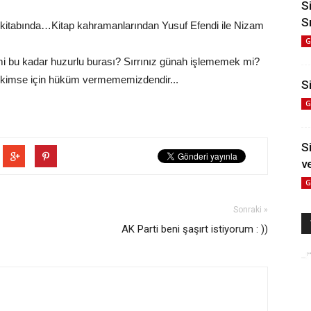
S
S
 kitabında…Kitap kahramanlarından Yusuf Efendi ile Nizam
G
 mi bu kadar huzurlu burası? Sırrınız günah işlememek mi?
iç kimse için hüküm vermememizdendir...
Si
G
S
v
G
Sonraki »
AK Parti beni şaşırt istiyorum : ))