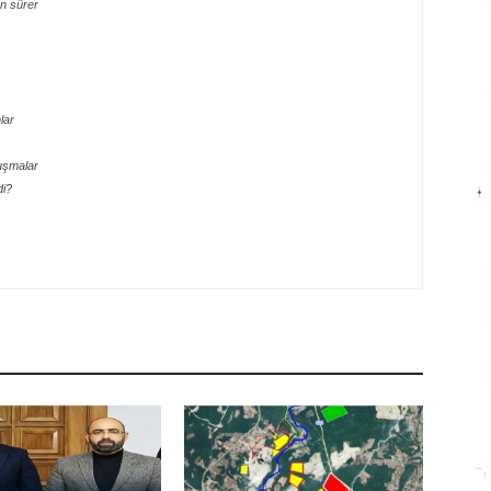
n sürer
lar
uşmalar
di?