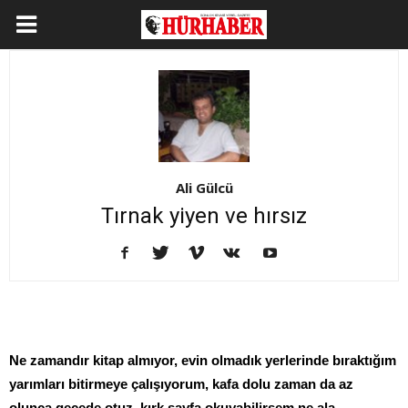
Ali Gülcü
Tırnak yiyen ve hırsız
Ne zamandır kitap almıyor, evin olmadık yerlerinde bıraktığım
yarımları bitirmeye çalışıyorum, kafa dolu zaman da az
olunca gecede otuz, kırk sayfa okuyabilirsem ne ala…