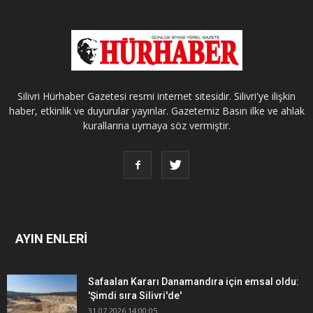
Silivri Hürhaber Gazetesi resmi internet sitesidir. Silivri'ye ilişkin
haber, etkinlik ve duyurular yayınlar. Gazetemiz Basın ilke ve ahlak
kurallarına uymaya söz vermiştir.
AYIN ENLERİ
Safaalan Kararı Danamandıra için emsal oldu:
'Şimdi sıra Silivri'de'
31.07.2026 14:00:05