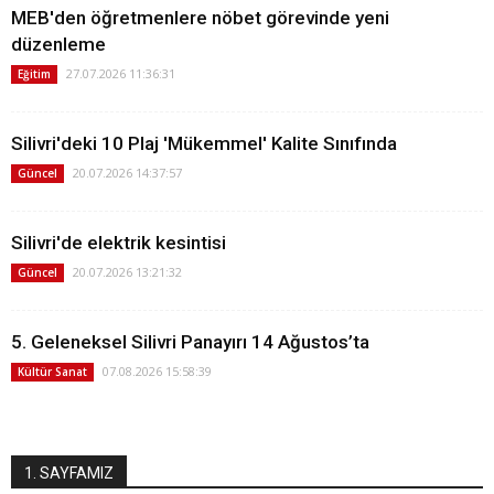
MEB'den öğretmenlere nöbet görevinde yeni
düzenleme
27.07.2026 11:36:31
Eğitim
Silivri'deki 10 Plaj 'Mükemmel' Kalite Sınıfında
20.07.2026 14:37:57
Güncel
Silivri'de elektrik kesintisi
20.07.2026 13:21:32
Güncel
5. Geleneksel Silivri Panayırı 14 Ağustos’ta
07.08.2026 15:58:39
Kültür Sanat
1. SAYFAMIZ