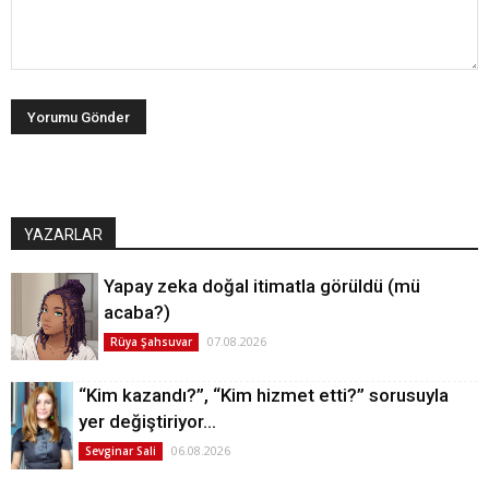
YAZARLAR
Yapay zeka doğal itimatla görüldü (mü
acaba?)
07.08.2026
Rüya Şahsuvar
“Kim kazandı?”, “Kim hizmet etti?” sorusuyla
yer değiştiriyor…
06.08.2026
Sevginar Sali