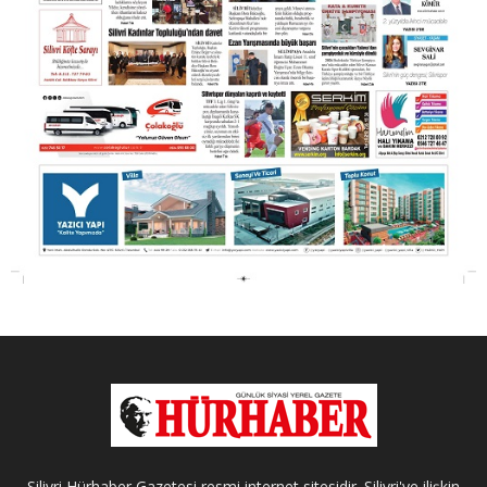
Silivri Hürhaber Gazetesi resmi internet sitesidir. Silivri'ye ilişkin