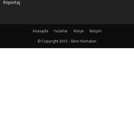
Röportaj
Anasayfa
Yazarlar
Künye
İletişim
© Copyright 2015 - Silivri Hürhaber