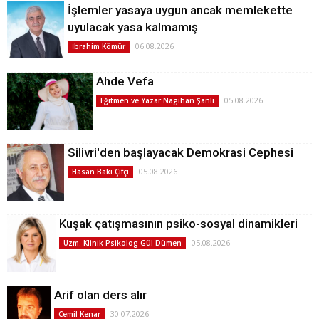
İşlemler yasaya uygun ancak memlekette
uyulacak yasa kalmamış
06.08.2026
İbrahim Kömür
Ahde Vefa
05.08.2026
Eğitmen ve Yazar Nagihan Şanlı
Silivri'den başlayacak Demokrasi Cephesi
05.08.2026
Hasan Baki Çifçi
Kuşak çatışmasının psiko-sosyal dinamikleri
05.08.2026
Uzm. Klinik Psikolog Gül Dümen
Arif olan ders alır
30.07.2026
Cemil Kenar