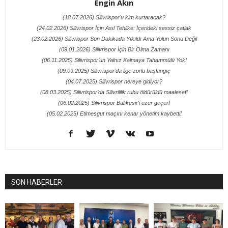
Engin Akın
(18.07.2026) Silivrispor'u kim kurtaracak?
(24.02.2026) Silivrispor İçin Asıl Tehlike: İçerideki sessiz çatlak
(23.02.2026) Silivrispor Son Dakikada Yıkıldı Ama Yolun Sonu Değil
(09.01.2026) Silivrispor İçin Bir Olma Zamanı
(06.11.2025) Silivrispor’un Yalnız Kalmaya Tahammülü Yok!
(09.09.2025) Silivrispor’da lige zorlu başlangıç
(04.07.2025) Silivrispor nereye gidiyor?
(08.03.2025) Silivrispor’da Silivrililik ruhu öldürüldü maalesef!
(06.02.2025) Silivrispor Balıkesir'i ezer geçer!
(05.02.2025) Etimesgut maçını kenar yönetim kaybetti!
SON HABERLER