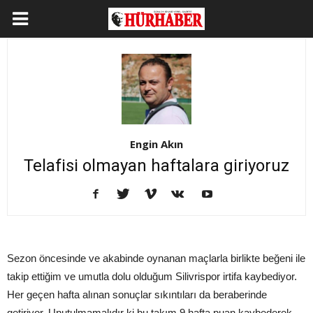
Engin Akın
Telafisi olmayan haftalara giriyoruz
Sezon öncesinde ve akabinde oynanan maçlarla birlikte beğeni ile
takip ettiğim ve umutla dolu olduğum Silivrispor irtifa kaybediyor.
Her geçen hafta alınan sonuçlar sıkıntıları da beraberinde
getiriyor. Unutulmamalıdır ki bu takım 9 hafta puan kaybederek