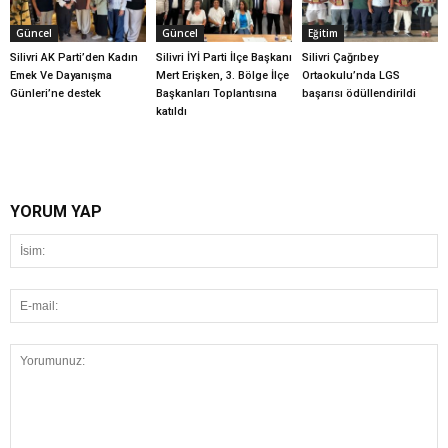
Güncel
Güncel
Eğitim
Silivri AK Parti’den Kadın
Silivri İYİ Parti İlçe Başkanı
Silivri Çağrıbey
Emek Ve Dayanışma
Mert Erişken, 3. Bölge İlçe
Ortaokulu’nda LGS
Günleri’ne destek
Başkanları Toplantısına
başarısı ödüllendirildi
katıldı
YORUM YAP