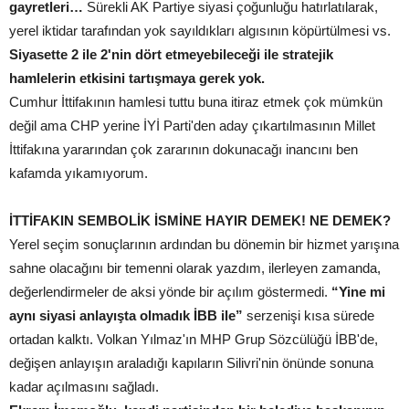
gayretleri…
Sürekli AK Partiye siyasi çoğunluğu hatırlatılarak,
yerel iktidar tarafından yok sayıldıkları algısının köpürtülmesi vs.
Siyasette 2 ile 2'nin dört etmeyebileceği ile stratejik
hamlelerin etkisini tartışmaya gerek yok.
Cumhur İttifakının hamlesi tuttu buna itiraz etmek çok mümkün
değil ama CHP yerine İYİ Parti'den aday çıkartılmasının Millet
İttifakına yararından çok zararının dokunacağı inancını ben
kafamda yıkamıyorum.
İTTİFAKIN SEMBOLİK İSMİNE HAYIR DEMEK! NE DEMEK?
Yerel seçim sonuçlarının ardından bu dönemin bir hizmet yarışına
sahne olacağını bir temenni olarak yazdım, ilerleyen zamanda,
değerlendirmeler de aksi yönde bir açılım göstermedi.
“Yine mi
aynı siyasi anlayışta olmadık İBB ile”
serzenişi kısa sürede
ortadan kalktı. Volkan Yılmaz'ın MHP Grup Sözcülüğü İBB'de,
değişen anlayışın araladığı kapıların Silivri'nin önünde sonuna
kadar açılmasını sağladı.