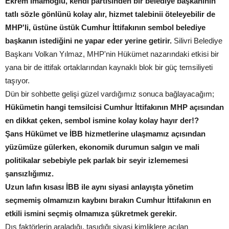
Ekrem İmamoğlu, kendi partisinden bir belediye başkanının
tatlı sözle gönlünü kolay alır, hizmet talebinii öteleyebilir de
MHP'li, üstüne üstük Cumhur İttifakının sembol belediye
başkanın istediğini ne yapar eder yerine getirir.
Silivri Belediye
Başkanı Volkan Yılmaz, MHP'nin Hükümet nazarındaki etkisi bir
yana bir de ittifak ortaklarından kaynaklı blok bir güç temsiliyeti
taşıyor.
Dün bir sohbette gelişi güzel vardığımız sonuca bağlayacağım;
Hükümetin hangi temsilcisi Cumhur İttifakının MHP açısından
en dikkat çeken, sembol ismine kolay kolay hayır der!?
Şans Hükümet ve İBB hizmetlerine ulaşmamız açısından
yüzümüze gülerken, ekonomik durumun salgın ve mali
politikalar sebebiyle pek parlak bir seyir izlememesi
şansızlığımız.
Uzun lafın kısası İBB ile aynı siyasi anlayışta yönetim
seçmemiş olmamızın kaybını bırakın Cumhur İttifakının en
etkili ismini seçmiş olmamıza şükretmek gerekir.
Dış faktörlerin araladığı, taşıdığı siyasi kimliklere açılan