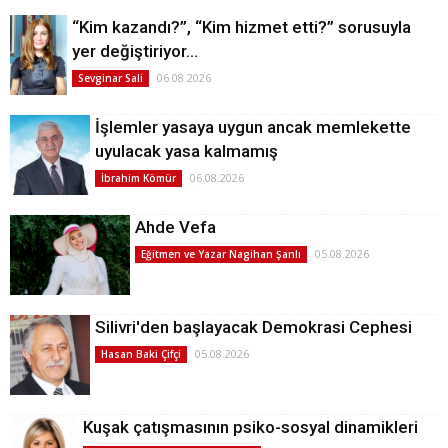
“Kim kazandı?”, “Kim hizmet etti?” sorusuyla
yer değiştiriyor…
06.08.2026
Sevginar Sali
İşlemler yasaya uygun ancak memlekette
uyulacak yasa kalmamış
06.08.2026
İbrahim Kömür
Ahde Vefa
05.08.2026
Eğitmen ve Yazar Nagihan Şanlı
Silivri'den başlayacak Demokrasi Cephesi
05.08.2026
Hasan Baki Çifçi
Kuşak çatışmasının psiko-sosyal dinamikleri