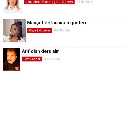
05.08.2026
Uzm. Klinik Psikolog Gül Dümen
Manşet defansında gösteri
05.08.2026
Rüya Şahsuvar
Arif olan ders alır
30.07.2026
Cemil Kenar