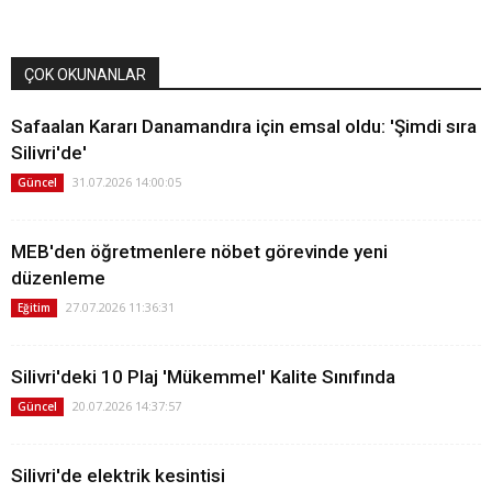
ÇOK OKUNANLAR
Safaalan Kararı Danamandıra için emsal oldu: 'Şimdi sıra
Silivri'de'
31.07.2026 14:00:05
Güncel
MEB'den öğretmenlere nöbet görevinde yeni
düzenleme
27.07.2026 11:36:31
Eğitim
Silivri'deki 10 Plaj 'Mükemmel' Kalite Sınıfında
20.07.2026 14:37:57
Güncel
Silivri'de elektrik kesintisi