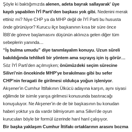
Şöyle ki baktığımızda
alenen, adeta bayrak sallayarak' üye
kaydı yapabilen İYİ Parti'den başkası yok gibi.
Nedenini merak
ettiniz mi? Niye CHP ya da MHP değil de İYİ Parti bu hususta
önde görünüyor? Kurucu ilçe başkanının kısa bir süre önce
İBB'de göreve başlamasını düşünün aklınıza gelen diğer tüm
sebeplerin yanında…
“İş bulma umudu” diye tanımlayalım konuyu. Uzun süreli
bakıldığında tehlikeli bir yöntem ama sıçrayış için iş görür…
Söz İYİ Parti'den açılmışken;
önümüzdeki seçim sürecine
Silivri'nin öncekinde MHP'ye bırakılması gibi bu sefer
CHP'nin feragati ile girilmesi oldukça yoğun işleniyor
.
Akşener'in Cumhur İttifakının Ülkücü adayına karşın, aynı siyasi
eğilimde bir isimle yarışa girilmesi konusunda bastıracağı
konuşuluyor. Ne Akşener'in de de bir başkasının bu konudan
haberi yoktur ya da vardır bilmiyorum ama Silivri'de oyun
kurucuları böyle bir formül üzerinde harıl harıl çalışıyor.
Bir başka yaklaşım Cumhur İttifakı ortaklarının arasını bozma