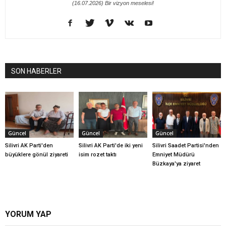
(16.07.2026) Bir vizyon meselesi!
SON HABERLER
Güncel
Güncel
Güncel
Silivri AK Parti'den
Silivri AK Parti'de iki yeni
Silivri Saadet Partisi'nden
büyüklere gönül ziyareti
isim rozet taktı
Emniyet Müdürü
Büzkaya'ya ziyaret
YORUM YAP