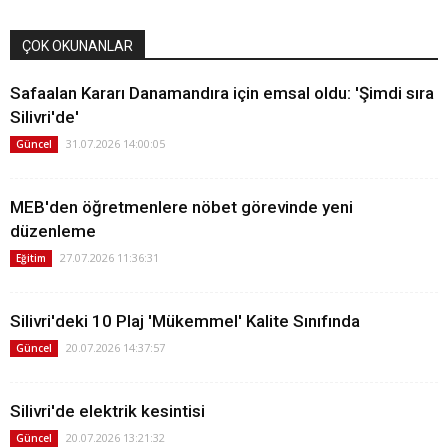
ÇOK OKUNANLAR
Safaalan Kararı Danamandıra için emsal oldu: 'Şimdi sıra
Silivri'de'
31.07.2026 14:00:05
Güncel
MEB'den öğretmenlere nöbet görevinde yeni
düzenleme
27.07.2026 11:36:31
Eğitim
Silivri'deki 10 Plaj 'Mükemmel' Kalite Sınıfında
20.07.2026 14:37:57
Güncel
Silivri'de elektrik kesintisi
20.07.2026 13:21:32
Güncel