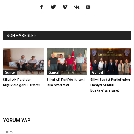
SON HABERLER
Güncel
Güncel
Güncel
Silivri AK Parti'den
Silivri AK Parti'de iki yeni
Silivri Saadet Partisi'nden
büyüklere gönül ziyareti
isim rozet taktı
Emniyet Müdürü
Büzkaya'ya ziyaret
YORUM YAP