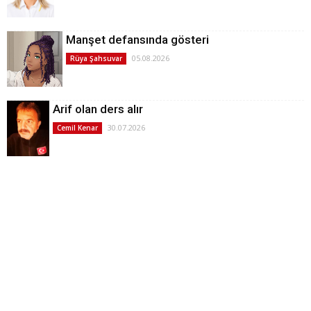
Manşet defansında gösteri
05.08.2026
Rüya Şahsuvar
Arif olan ders alır
30.07.2026
Cemil Kenar