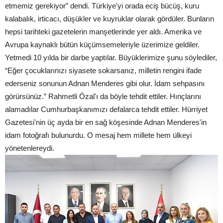
etmemiz gerekiyor” dendi. Türkiye'yi orada eciş bücüş, kuru
kalabalık, irticacı, düşükler ve kuyruklar olarak gördüler. Bunların
hepsi tarihteki gazetelerin manşetlerinde yer aldı. Amerika ve
Avrupa kaynaklı bütün küçümsemeleriyle üzerimize geldiler.
Yetmedi 10 yılda bir darbe yaptılar. Büyüklerimize şunu söylediler,
“Eğer çocuklarınızı siyasete sokarsanız, milletin rengini ifade
ederseniz sonunun Adnan Menderes gibi olur. İdam sehpasını
görürsünüz.” Rahmetli Özal'ı da böyle tehdit ettiler. Hınçlarını
alamadılar Cumhurbaşkanımızı defalarca tehdit ettiler. Hürriyet
Gazetesi'nin üç ayda bir en sağ köşesinde Adnan Menderes'in
idam fotoğrafı bulunurdu. O mesaj hem millete hem ülkeyi
yönetenlereydi.