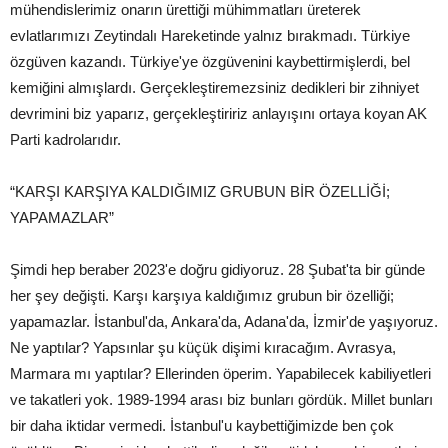
mühendislerimiz onarın ürettiği mühimmatları üreterek
evlatlarımızı Zeytindalı Hareketinde yalnız bırakmadı. Türkiye
özgüven kazandı. Türkiye'ye özgüvenini kaybettirmişlerdi, bel
kemiğini almışlardı. Gerçekleştiremezsiniz dedikleri bir zihniyet
devrimini biz yaparız, gerçekleştiririz anlayışını ortaya koyan AK
Parti kadrolarıdır.
“KARŞI KARŞIYA KALDIĞIMIZ GRUBUN BİR ÖZELLİĞİ;
YAPAMAZLAR”
Şimdi hep beraber 2023'e doğru gidiyoruz. 28 Şubat'ta bir günde
her şey değişti. Karşı karşıya kaldığımız grubun bir özelliği;
yapamazlar. İstanbul'da, Ankara'da, Adana'da, İzmir'de yaşıyoruz.
Ne yaptılar? Yapsınlar şu küçük dişimi kıracağım. Avrasya,
Marmara mı yaptılar? Ellerinden öperim. Yapabilecek kabiliyetleri
ve takatleri yok. 1989-1994 arası biz bunları gördük. Millet bunları
bir daha iktidar vermedi. İstanbul'u kaybettiğimizde ben çok