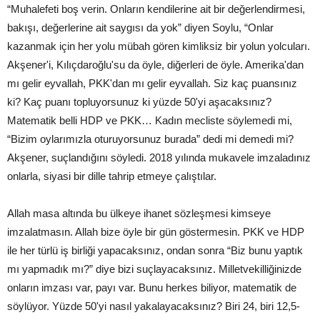
“Muhalefeti boş verin. Onların kendilerine ait bir değerlendirmesi,
bakışı, değerlerine ait saygısı da yok” diyen Soylu, “Onlar
kazanmak için her yolu mübah gören kimliksiz bir yolun yolcuları.
Akşener'i, Kılıçdaroğlu'su da öyle, diğerleri de öyle. Amerika'dan
mı gelir eyvallah, PKK'dan mı gelir eyvallah. Siz kaç puansınız
ki? Kaç puanı topluyorsunuz ki yüzde 50'yi aşacaksınız?
Matematik belli HDP ve PKK… Kadın mecliste söylemedi mi,
“Bizim oylarımızla oturuyorsunuz burada” dedi mi demedi mi?
Akşener, suçlandığını söyledi. 2018 yılında mukavele imzaladınız
onlarla, siyasi bir dille tahrip etmeye çalıştılar.
Allah masa altında bu ülkeye ihanet sözleşmesi kimseye
imzalatmasın. Allah bize öyle bir gün göstermesin. PKK ve HDP
ile her türlü iş birliği yapacaksınız, ondan sonra “Biz bunu yaptık
mı yapmadık mı?” diye bizi suçlayacaksınız. Milletvekilliğinizde
onların imzası var, payı var. Bunu herkes biliyor, matematik de
söylüyor. Yüzde 50'yi nasıl yakalayacaksınız? Biri 24, biri 12,5-