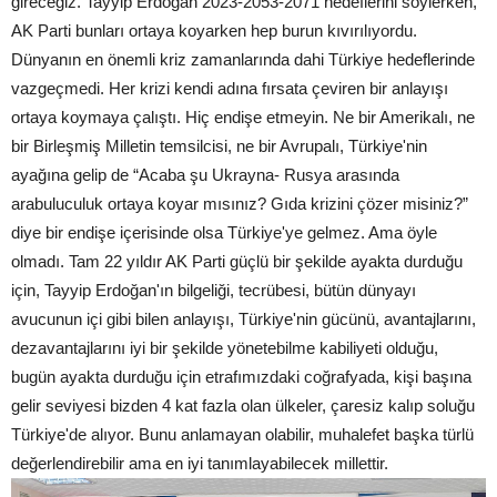
gireceğiz. Tayyip Erdoğan 2023-2053-2071 hedeflerini söylerken,
AK Parti bunları ortaya koyarken hep burun kıvırılıyordu.
Dünyanın en önemli kriz zamanlarında dahi Türkiye hedeflerinde
vazgeçmedi. Her krizi kendi adına fırsata çeviren bir anlayışı
ortaya koymaya çalıştı. Hiç endişe etmeyin. Ne bir Amerikalı, ne
bir Birleşmiş Milletin temsilcisi, ne bir Avrupalı, Türkiye'nin
ayağına gelip de “Acaba şu Ukrayna- Rusya arasında
arabuluculuk ortaya koyar mısınız? Gıda krizini çözer misiniz?”
diye bir endişe içerisinde olsa Türkiye'ye gelmez. Ama öyle
olmadı. Tam 22 yıldır AK Parti güçlü bir şekilde ayakta durduğu
için, Tayyip Erdoğan'ın bilgeliği, tecrübesi, bütün dünyayı
avucunun içi gibi bilen anlayışı, Türkiye'nin gücünü, avantajlarını,
dezavantajlarını iyi bir şekilde yönetebilme kabiliyeti olduğu,
bugün ayakta durduğu için etrafımızdaki coğrafyada, kişi başına
gelir seviyesi bizden 4 kat fazla olan ülkeler, çaresiz kalıp soluğu
Türkiye'de alıyor. Bunu anlamayan olabilir, muhalefet başka türlü
değerlendirebilir ama en iyi tanımlayabilecek millettir.