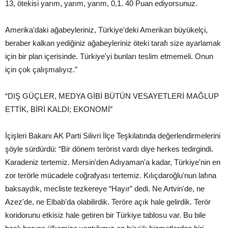
13, ötekisi yarım, yarım, yarım, 0,1. 40 Puan ediyorsunuz.
Amerika'daki ağabeyleriniz, Türkiye'deki Amerikan büyükelçi,
beraber kalkan yediğiniz ağabeyleriniz öteki tarafı size ayarlamak
için bir plan içerisinde. Türkiye'yi bunları teslim etmemeli. Onun
için çok çalışmalıyız.”
“DIŞ GÜÇLER, MEDYA GİBİ BÜTÜN VESAYETLERİ MAĞLUP
ETTİK, BİRİ KALDI; EKONOMİ”
İçişleri Bakanı AK Parti Silivri İlçe Teşkilatında değerlendirmelerini
şöyle sürdürdü: “Bir dönem terörist vardı diye herkes tedirgindi.
Karadeniz tertemiz. Mersin'den Adıyaman'a kadar, Türkiye'nin en
zor terörle mücadele coğrafyası tertemiz. Kılıçdaroğlu'nun lafına
baksaydık, mecliste tezkereye “Hayır” dedi. Ne Artvin'de, ne
Azez'de, ne Elbab'da olabilirdik. Teröre açık hale gelirdik. Terör
koridorunu etkisiz hale getiren bir Türkiye tablosu var. Bu bile