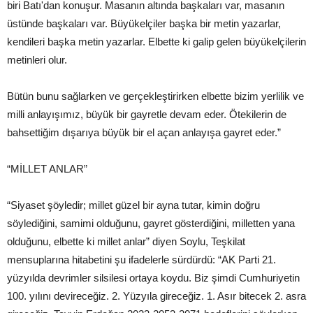
biri Batı'dan konuşur. Masanın altında başkaları var, masanın
üstünde başkaları var. Büyükelçiler başka bir metin yazarlar,
kendileri başka metin yazarlar. Elbette ki galip gelen büyükelçilerin
metinleri olur.
Bütün bunu sağlarken ve gerçekleştirirken elbette bizim yerlilik ve
milli anlayışımız, büyük bir gayretle devam eder. Ötekilerin de
bahsettiğim dışarıya büyük bir el açan anlayışa gayret eder.”
“MİLLET ANLAR”
“Siyaset şöyledir; millet güzel bir ayna tutar, kimin doğru
söylediğini, samimi olduğunu, gayret gösterdiğini, milletten yana
olduğunu, elbette ki millet anlar” diyen Soylu, Teşkilat
mensuplarına hitabetini şu ifadelerle sürdürdü: “AK Parti 21.
yüzyılda devrimler silsilesi ortaya koydu. Biz şimdi Cumhuriyetin
100. yılını devireceğiz. 2. Yüzyıla gireceğiz. 1. Asır bitecek 2. asra