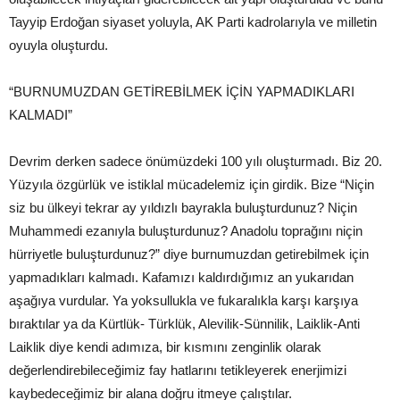
Tayyip Erdoğan siyaset yoluyla, AK Parti kadrolarıyla ve milletin
oyuyla oluşturdu.
“BURNUMUZDAN GETİREBİLMEK İÇİN YAPMADIKLARI
KALMADI”
Devrim derken sadece önümüzdeki 100 yılı oluşturmadı. Biz 20.
Yüzyıla özgürlük ve istiklal mücadelemiz için girdik. Bize “Niçin
siz bu ülkeyi tekrar ay yıldızlı bayrakla buluşturdunuz? Niçin
Muhammedi ezanıyla buluşturdunuz? Anadolu toprağını niçin
hürriyetle buluşturdunuz?” diye burnumuzdan getirebilmek için
yapmadıkları kalmadı. Kafamızı kaldırdığımız an yukarıdan
aşağıya vurdular. Ya yoksullukla ve fukaralıkla karşı karşıya
bıraktılar ya da Kürtlük- Türklük, Alevilik-Sünnilik, Laiklik-Anti
Laiklik diye kendi adımıza, bir kısmını zenginlik olarak
değerlendirebileceğimiz fay hatlarını tetikleyerek enerjimizi
kaybedeceğimiz bir alana doğru itmeye çalıştılar.