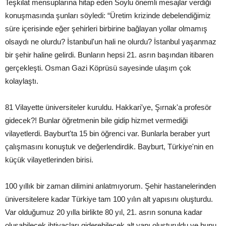
Teşkilat mensuplarına hitap eden Soylu önemli mesajlar verdiği
konuşmasında şunları söyledi: “Üretim krizinde debelendiğimiz
süre içerisinde eğer şehirleri birbirine bağlayan yollar olmamış
olsaydı ne olurdu? İstanbul'un hali ne olurdu? İstanbul yaşanmaz
bir şehir haline gelirdi. Bunların hepsi 21. asrın başından itibaren
gerçekleşti. Osman Gazi Köprüsü sayesinde ulaşım çok
kolaylaştı.
81 Vilayette üniversiteler kuruldu. Hakkari'ye, Şırnak'a profesör
gidecek?! Bunlar öğretmenin bile gidip hizmet vermediği
vilayetlerdi. Bayburt'ta 15 bin öğrenci var. Bunlarla beraber yurt
çalışmasını konuştuk ve değerlendirdik. Bayburt, Türkiye'nin en
küçük vilayetlerinden birisi.
100 yıllık bir zaman dilimini anlatmıyorum. Şehir hastanelerinden
üniversitelere kadar Türkiye tam 100 yılın alt yapısını oluşturdu.
Var olduğumuz 20 yılla birlikte 80 yıl, 21. asrın sonuna kadar
oluşabilecek ihtiyaçları giderebilecek alt yapı oluşturuldu ve bunu