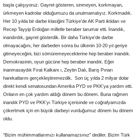
başla çalışıyoruz. Gayret gösteren, sinmeyen, korkmayan,
ürkmeyen kadrolar olduğumuzu da unutmamalıyız. Korkmadık.
Her 10 yılda bir darbe klasiğini Türkiye'de AK Parti iktidarı ve
Recep Tayyip Erdoğan milletle beraber tarumar etti. İnandık,
inandırdık, gayret gösterdik. Bir daha Türkiye'de darbe
olmayacağını, her darbeden sonra bu ülkenin 10-20 yıl geriye
gitmeyeceğini, bizi sömüremeyeceklerine hep beraber inandık.
Demokrasinin, oyun gücüne hep beraber inandık. Eğer
inanmasaydık Fırat Kalkanı ı, Zeytin Dalı, Barış Pınarı
harekatlarını gerçekleştiremezdik. Son üç yılda 2 milyar dolar
direkt kendi senatosundan Amerika PYD ve PKK'ya yardım etti.
Onların en çok yardım aldığı dönem bu dönem. Buna rağmen
inandık PYD ve PKK'yı Türkiye içerisinde ve coğrafyamızda
çökertmek için en büyük darbeyi vurduğumuz dönem bu dönem
oldu.
“Bizim mühimmatlarımızı kullanamazsınız” dediler. Bizim Türk