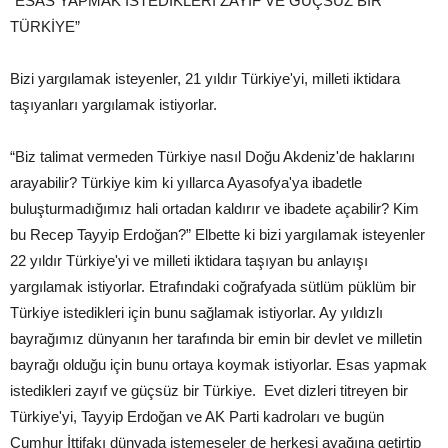
“ESAS YAPMAK İSTEDİKLERİ ZAYIF VE GÜÇSÜZ BİR
TÜRKİYE”
Bizi yargılamak isteyenler, 21 yıldır Türkiye'yi, milleti iktidara
taşıyanları yargılamak istiyorlar.
“Biz talimat vermeden Türkiye nasıl Doğu Akdeniz'de haklarını
arayabilir? Türkiye kim ki yıllarca Ayasofya'ya ibadetle
buluşturmadığımız hali ortadan kaldırır ve ibadete açabilir? Kim
bu Recep Tayyip Erdoğan?” Elbette ki bizi yargılamak isteyenler
22 yıldır Türkiye'yi ve milleti iktidara taşıyan bu anlayışı
yargılamak istiyorlar. Etrafındaki coğrafyada sütlüm püklüm bir
Türkiye istedikleri için bunu sağlamak istiyorlar. Ay yıldızlı
bayrağımız dünyanın her tarafında bir emin bir devlet ve milletin
bayrağı olduğu için bunu ortaya koymak istiyorlar. Esas yapmak
istedikleri zayıf ve güçsüz bir Türkiye. Evet dizleri titreyen bir
Türkiye'yi, Tayyip Erdoğan ve AK Parti kadroları ve bugün
Cumhur İttifakı dünyada istemeseler de herkesi ayağına getirtip