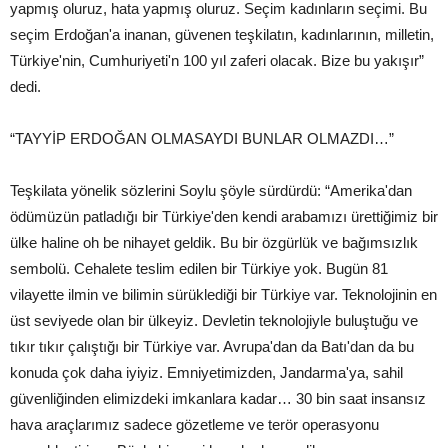
yapmış oluruz, hata yapmış oluruz. Seçim kadınların seçimi. Bu
seçim Erdoğan'a inanan, güvenen teşkilatın, kadınlarının, milletin,
Türkiye'nin, Cumhuriyeti'n 100 yıl zaferi olacak. Bize bu yakışır”
dedi.
“TAYYİP ERDOĞAN OLMASAYDI BUNLAR OLMAZDI…”
Teşkilata yönelik sözlerini Soylu şöyle sürdürdü: “Amerika'dan
ödümüzün patladığı bir Türkiye'den kendi arabamızı ürettiğimiz bir
ülke haline oh be nihayet geldik. Bu bir özgürlük ve bağımsızlık
sembolü. Cehalete teslim edilen bir Türkiye yok. Bugün 81
vilayette ilmin ve bilimin sürüklediği bir Türkiye var. Teknolojinin en
üst seviyede olan bir ülkeyiz. Devletin teknolojiyle buluştuğu ve
tıkır tıkır çalıştığı bir Türkiye var. Avrupa'dan da Batı'dan da bu
konuda çok daha iyiyiz. Emniyetimizden, Jandarma'ya, sahil
güvenliğinden elimizdeki imkanlara kadar… 30 bin saat insansız
hava araçlarımız sadece gözetleme ve terör operasyonu