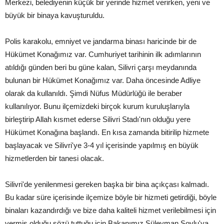
Merkezi, belediyenin küçük bir yerinde hizmet verirken, yeni ve
büyük bir binaya kavuşturuldu.
Polis karakolu, emniyet ve jandarma binası haricinde bir de
Hükümet Konağımız var. Cumhuriyet tarihinin ilk adımlarının
atıldığı günden beri bu güne kalan, Silivri çarşı meydanında
bulunan bir Hükümet Konağımız var. Daha öncesinde Adliye
olarak da kullanıldı. Şimdi Nüfus Müdürlüğü ile beraber
kullanılıyor. Bunu ilçemizdeki birçok kurum kuruluşlarıyla
birleştirip Allah kısmet ederse Silivri Stadı'nın olduğu yere
Hükümet Konağına başlandı. En kısa zamanda bitirilip hizmete
başlayacak ve Silivri'ye 3-4 yıl içerisinde yapılmış en büyük
hizmetlerden bir tanesi olacak.
Silivri'de yenilenmesi gereken başka bir bina açıkçası kalmadı.
Bu kadar süre içerisinde ilçemize böyle bir hizmeti getirdiği, böyle
binaları kazandırdığı ve bize daha kaliteli hizmet verilebilmesi için
vermiş olduğu sözü tuttuğu için Bakanımız Süleyman Soylu'ya