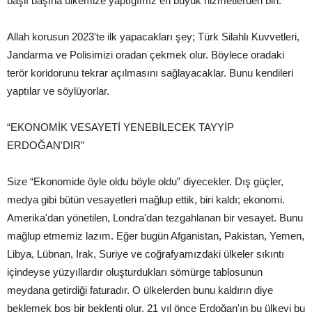
başlı başına ülkemize yaptığımız en büyük hizmetlerden biri.
Allah korusun 2023'te ilk yapacakları şey; Türk Silahlı Kuvvetleri,
Jandarma ve Polisimizi oradan çekmek olur. Böylece oradaki
terör koridorunu tekrar açılmasını sağlayacaklar. Bunu kendileri
yaptılar ve söylüyorlar.
“EKONOMİK VESAYETİ YENEBİLECEK TAYYİP
ERDOĞAN'DIR”
Size “Ekonomide öyle oldu böyle oldu” diyecekler. Dış güçler,
medya gibi bütün vesayetleri mağlup ettik, biri kaldı; ekonomi.
Amerika'dan yönetilen, Londra'dan tezgahlanan bir vesayet. Bunu
mağlup etmemiz lazım. Eğer bugün Afganistan, Pakistan, Yemen,
Libya, Lübnan, Irak, Suriye ve coğrafyamızdaki ülkeler sıkıntı
içindeyse yüzyıllardır oluşturdukları sömürge tablosunun
meydana getirdiği faturadır. O ülkelerden bunu kaldırın diye
beklemek boş bir beklenti olur. 21 yıl önce Erdoğan'ın bu ülkeyi bu