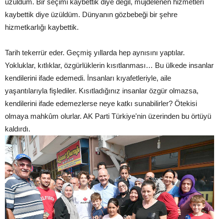
üzüldüm. Bir seçimi kaybettik diye değil, müjdelenen hizmetleri
kaybettik diye üzüldüm. Dünyanın gözbebeği bir şehre
hizmetkarlığı kaybettik.
Tarih tekerrür eder. Geçmiş yıllarda hep aynısını yaptılar.
Yokluklar, kıtlıklar, özgürlüklerin kısıtlanması… Bu ülkede insanlar
kendilerini ifade edemedi. İnsanları kıyafetleriyle, aile
yaşantılarıyla fişlediler. Kısıtladığınız insanlar özgür olmazsa,
kendilerini ifade edemezlerse neye katkı sunabilirler? Ötekisi
olmaya mahkûm olurlar. AK Parti Türkiye'nin üzerinden bu örtüyü
kaldırdı.