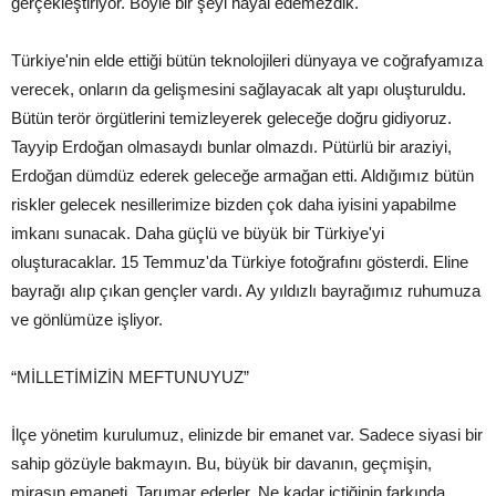
gerçekleştiriyor. Böyle bir şeyi hayal edemezdik.
Türkiye'nin elde ettiği bütün teknolojileri dünyaya ve coğrafyamıza
verecek, onların da gelişmesini sağlayacak alt yapı oluşturuldu.
Bütün terör örgütlerini temizleyerek geleceğe doğru gidiyoruz.
Tayyip Erdoğan olmasaydı bunlar olmazdı. Pütürlü bir araziyi,
Erdoğan dümdüz ederek geleceğe armağan etti. Aldığımız bütün
riskler gelecek nesillerimize bizden çok daha iyisini yapabilme
imkanı sunacak. Daha güçlü ve büyük bir Türkiye'yi
oluşturacaklar. 15 Temmuz'da Türkiye fotoğrafını gösterdi. Eline
bayrağı alıp çıkan gençler vardı. Ay yıldızlı bayrağımız ruhumuza
ve gönlümüze işliyor.
“MİLLETİMİZİN MEFTUNUYUZ”
İlçe yönetim kurulumuz, elinizde bir emanet var. Sadece siyasi bir
sahip gözüyle bakmayın. Bu, büyük bir davanın, geçmişin,
mirasın emaneti. Tarumar ederler. Ne kadar içtiğinin farkında