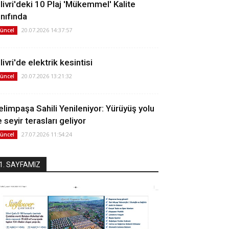
ilivri'deki 10 Plaj 'Mükemmel' Kalite
ınıfında
20.07.2026 14:37:57
üncel
livri'de elektrik kesintisi
20.07.2026 13:21:32
üncel
elimpaşa Sahili Yenileniyor: Yürüyüş yolu
 seyir terasları geliyor
27.07.2026 11:54:24
üncel
1. SAYFAMIZ