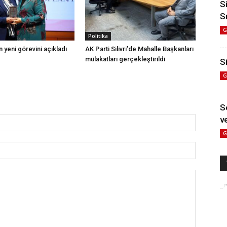
S
S
G
Politika
 yeni görevini açıkladı
AK Parti Silivri’de Mahalle Başkanları
mülakatları gerçekleştirildi
Si
G
S
ve
G