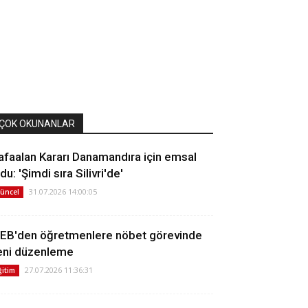
ÇOK OKUNANLAR
afaalan Kararı Danamandıra için emsal
du: 'Şimdi sıra Silivri'de'
31.07.2026 14:00:05
üncel
EB'den öğretmenlere nöbet görevinde
eni düzenleme
27.07.2026 11:36:31
ğitim