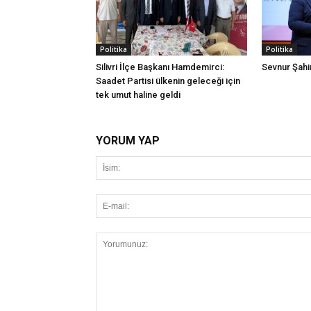
Politika
Politika
Silivri İlçe Başkanı Hamdemirci:
Sevnur Şahin
Saadet Partisi ülkenin geleceği için
tek umut haline geldi
YORUM YAP