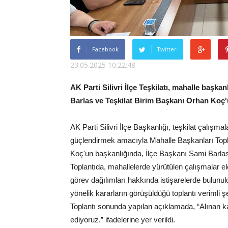
Facebook
Twitter
23.05.2025 10:22:48
AK Parti Silivri İlçe Teşkilatı, mahalle başkan
Barlas ve Teşkilat Birim Başkanı Orhan Koç'un
AK Parti Silivri İlçe Başkanlığı, teşkilat çalış
güçlendirmek amacıyla Mahalle Başkanları Topla
Koç'un başkanlığında, İlçe Başkanı Sami Barlas'ı
Toplantıda, mahallelerde yürütülen çalışmalar el
görev dağılımları hakkında istişarelerde bulunuldu
yönelik kararların görüşüldüğü toplantı verimli 
Toplantı sonunda yapılan açıklamada, “Alınan ka
ediyoruz.” ifadelerine yer verildi.