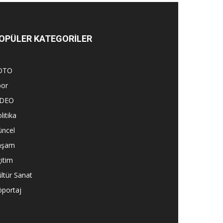
OPÜLER KATEGORİLER
OTO
por
İDEO
litika
üncel
aşam
itim
ltür Sanat
öportaj