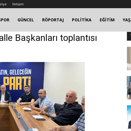
ünye
İletişim
SPOR
GÜNCEL
RÖPORTAJ
POLİTİKA
EĞİTİM
YA
alle Başkanları toplantısı