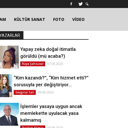
ŞAM
KÜLTÜR SANAT
FOTO
VİDEO
YAZARLAR
Yapay zeka doğal itimatla
görüldü (mü acaba?)
07.08.2026
Rüya Şahsuvar
“Kim kazandı?”, “Kim hizmet etti?”
sorusuyla yer değiştiriyor…
06.08.2026
Sevginar Sali
İşlemler yasaya uygun ancak
memlekette uyulacak yasa
kalmamış
06.08.2026
İbrahim Kömür