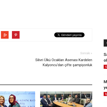
Sonraki »
S
Silivri Ülkü Ocakları Asenası Kardelen
ol
Kalyoncu’dan çifte şampiyonluk
G
M
y
E