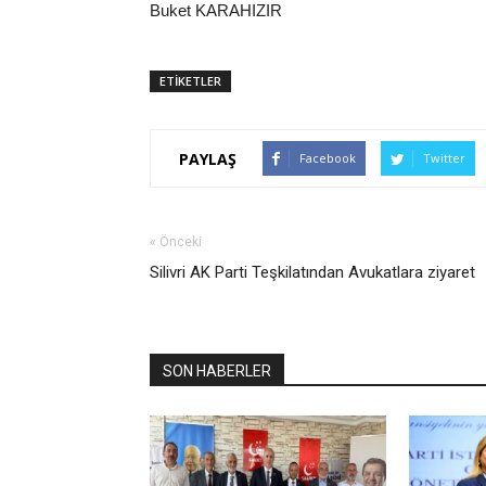
Buket KARAHIZIR
ETİKETLER
PAYLAŞ
Facebook
Twitter
« Önceki
Silivri AK Parti Teşkilatından Avukatlara ziyaret
SON HABERLER