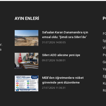
AYIN ENLERİ
P
Safaalan Kararı Danamandıra için
F
emsal oldu: 'Şimdi sıra Silivri'de'
S
31.07.2026 14:00:05
r.
V
a
Po
Silivri ADD ailesine yeni üye
09.07.2026 16:08:01
G
Y
Eğ
MEB'den öğretmenlere nöbet
görevinde yeni düzenleme
Kü
27.07.2026 11:36:31
R