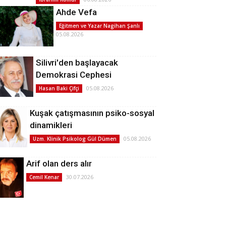
Ahde Vefa
Eğitmen ve Yazar Nagihan Şanlı
05.08.2026
Silivri'den başlayacak
Demokrasi Cephesi
05.08.2026
Hasan Baki Çifçi
Kuşak çatışmasının psiko-sosyal
dinamikleri
05.08.2026
Uzm. Klinik Psikolog Gül Dümen
Arif olan ders alır
30.07.2026
Cemil Kenar